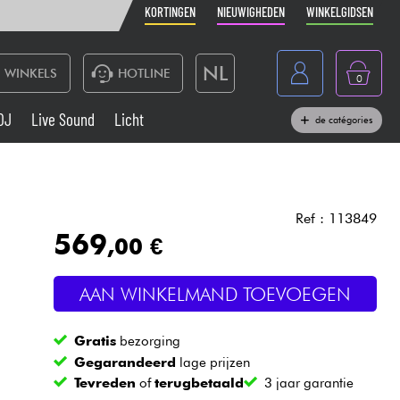
KORTINGEN
NIEUWIGHEDEN
WINKELGIDSEN
NL
WINKELS
HOTLINE
0
France
DJ
Live Sound
Licht
de catégories
Belgique
Toetsenbord & Piano
België
Hoofdtelefoon
España
Ref : 113849
569
,00 €
Deutschland
Live Sound
English
AAN WINKELMAND TOEVOEGEN
Blaasinstrument
Gratis
bezorging
Kabels & toebehoren
Gegarandeerd
lage prijzen
Tevreden
of
terugbetaald
3 jaar garantie