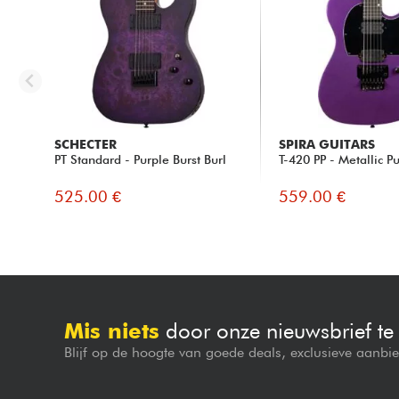
SCHECTER
SPIRA GUITARS
PT Standard - Purple Burst Burl
T-420 PP - Metallic P
525.00 €
559.00 €
Mis niets
door onze nieuwsbrief t
Blijf op de hoogte van goede deals, exclusieve aanbi