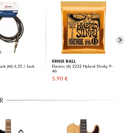
ERNIE BALL
ER
ck (M) 6,35 / Jack
Electric (6) 2222 Hybrid Slinky 9-
Ele
46
42
5.90 €
5.
R