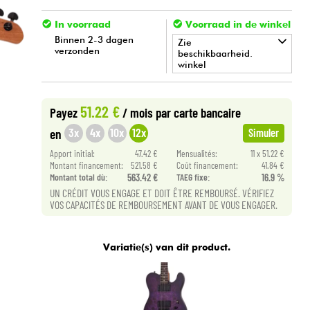
In voorraad
Voorraad in de winkel
Binnen 2-3 dagen
Zie
verzonden
beschikbaarheid.
winkel
•
METAL GUITAR BY
Star
'
S
Music
51.22 €
Payez
/ mois
par carte bancaire
•
Star
'
S
Music
LILLE
3x
4x
10x
12x
en
Simuler
Apport initial:
47.42 €
Mensualités:
11 x 51.22 €
Montant financement:
521.58 €
Coût financement:
41.84 €
Montant total dù:
563.42 €
TAEG fixe:
16.9 %
UN CRÉDIT VOUS ENGAGE ET DOIT ÊTRE REMBOURSÉ. VÉRIFIEZ
VOS CAPACITÉS DE REMBOURSEMENT AVANT DE VOUS ENGAGER.
Variatie(s) van dit product.