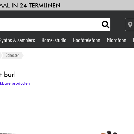
AAL IN 24 TERMIJNEN
Synths & samplers
Home-studio
Hoofdtelefoon
Microfoon
Versterker & Effecten
Schecter
Home-studio
t burl
ijkbare producten
DJ
Drums & percussie
Kinderen