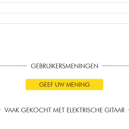
r-elementen
brug (door snaren)
emming): 9-42, 9-46
GEBRUIKERSMENINGEN
GEEF UW MENING
VAAK GEKOCHT MET ELEKTRISCHE GITAAR