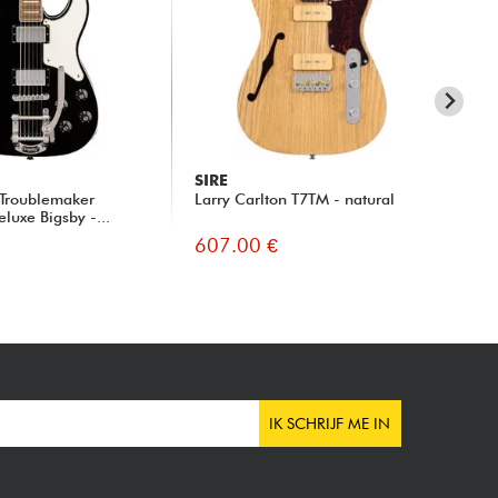
SIRE
SQ
 Troublemaker
Larry Carlton T7TM - natural
Pa
eluxe Bigsby -...
Tel
607.00 €
57
IK SCHRIJF ME IN