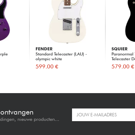
FENDER
SQUIER
urple
Standard Telecaster (LAU) -
Paranormal
olympic white
Telecaster D
599.00 €
579.00 €
e ontvangen
edingen, nieuwe producten...