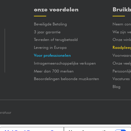
onze voordelen
Bruikb
Beveiligde Betaling
Neem cont
3 jaar garantie
Wie zijn w
Tevreden of terugbetaald
Onze wink
Levering in Europa
Raadplee
Voor professionelen
Voorwaar
Intragemeenschappelijke verkopen
Onze veel
Meer dan 700 merken
Persoonli
Beoordelingen beloonde muzikanten
Vacatures
Blog
aratuur