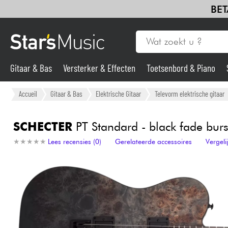
BET
Gitaar & Bas
Versterker & Effecten
Toetsenbord & Piano
Gitaar & Bas
Accueil
Gitaar & Bas
Elektrische Gitaar
Televorm elektrische gitaar
Synths & samplers
SCHECTER
PT Standard - black fade burs
★
★
★
★
★
★
★
★
★
★
Lees recensies (0)
Gerelateerde accessoires
Vergel
Microfoon
Licht
Viool & Quatuor