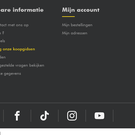
are informatie
Mijn account
act met ons op
Mijn bestellingen
e ?
Mijn adressen
els
g onze koopgidsen
den
gestelde vragen bekijken
jke gegevens