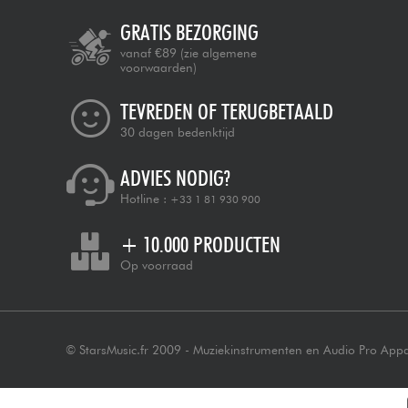
GRATIS BEZORGING
vanaf €89
(zie algemene
voorwaarden)
TEVREDEN OF TERUGBETAALD
30 dagen bedenktijd
ADVIES NODIG?
Hotline :
+33 1 81 930 900
+ 10.000 PRODUCTEN
Op voorraad
© StarsMusic.fr 2009 - Muziekinstrumenten en Audio Pro App