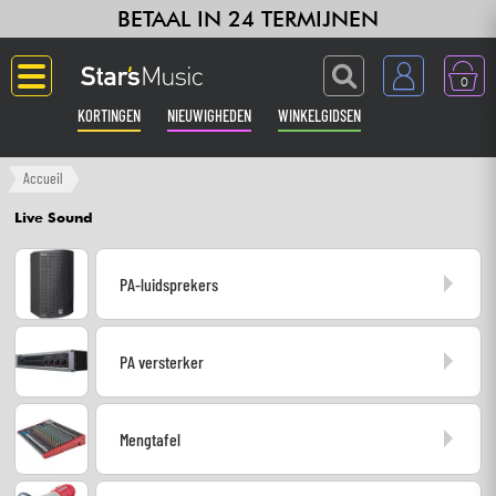
BETAAL IN 24 TERMIJNEN
0
KORTINGEN
NIEUWIGHEDEN
WINKELGIDSEN
Langue
Accueil
Live Sound
Gitaar & Bas
PA-luidsprekers
Versterker & Effecten
Toetsenbord & Piano
PA versterker
Synths & samplers
Mengtafel
Home-studio