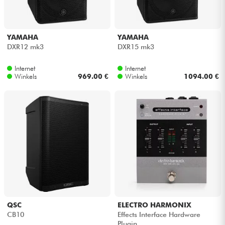
Kabels & toebehoren
YAMAHA
YAMAHA
DXR12 mk3
DXR15 mk3
HiFi
Internet
Internet
Winkels
969.00 €
Winkels
1094.00 €
Sets
Bekijk onze merken
QSC
ELECTRO HARMONIX
CB10
Effects Interface Hardware
Plugin