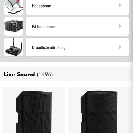
Megaphone
Hoofdtelefoon
Microfoon
PA toebehoren
DJ
Draadloze uitrusting
Live Sound
Licht
Live Sound
(1496)
Drums & percussie
Blaasinstrument
Viool & Quatuor
Kinderen