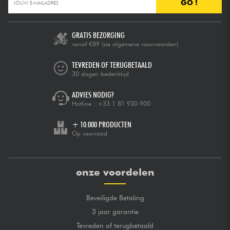
GO !
GRATIS BEZORGING
vanaf €89
(zie algemene voorwaarden)
TEVREDEN OF TERUGBETAALD
30 dagen bedenktijd
ADVIES NODIG?
Hotline :
+33 1 81 930 900
+ 10.000 PRODUCTEN
Op voorraad
onze voordelen
Beveiligde Betaling
3 jaar garantie
Tevreden of terugbetaald