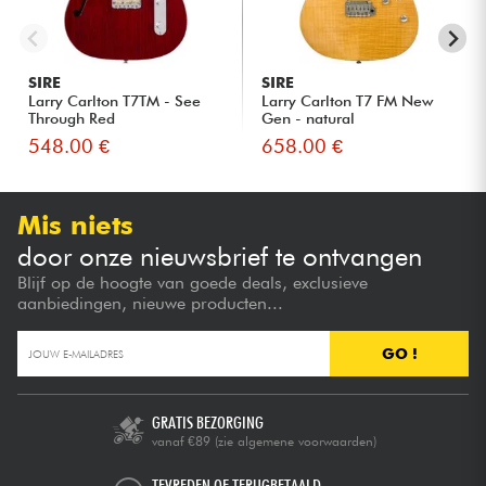
SIRE
SIRE
Larry Carlton T7TM - See
Larry Carlton T7 FM New
Through Red
Gen - natural
548.00 €
658.00 €
Mis niets
door onze nieuwsbrief te ontvangen
Blijf op de hoogte van goede deals, exclusieve
aanbiedingen, nieuwe producten...
GO !
GRATIS BEZORGING
vanaf €89
(zie algemene voorwaarden)
TEVREDEN OF TERUGBETAALD