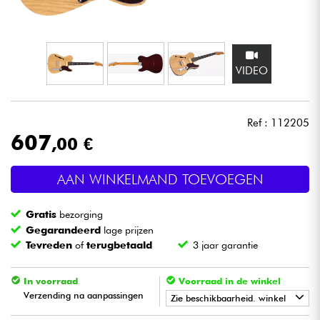
Hoofdtelefoon
Microfoon
VIDEO
DJ
Ref : 112205
Live Sound
607
,00 €
Licht
AAN WINKELMAND TOEVOEGEN
Drums & percussie
Gratis
bezorging
Gegarandeerd
lage prijzen
Blaasinstrument
Tevreden
of
terugbetaald
3 jaar garantie
Viool & Quatuor
In voorraad
Voorraad in de winkel
Verzending na aanpassingen
Zie beschikbaarheid. winkel
Kinderen