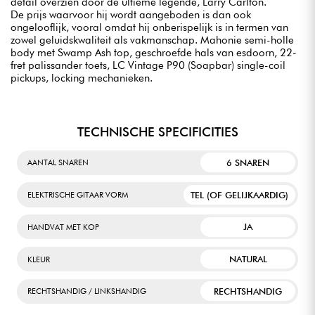
detail overzien door de ultieme legende, Larry Carlton.
De prijs waarvoor hij wordt aangeboden is dan ook
ongelooflijk, vooral omdat hij onberispelijk is in termen van
zowel geluidskwaliteit als vakmanschap. Mahonie semi-holle
body met Swamp Ash top, geschroefde hals van esdoorn, 22-
fret palissander toets, LC Vintage P90 (Soapbar) single-coil
pickups, locking mechanieken.
TECHNISCHE SPECIFICITIES
6 SNAREN
AANTAL SNAREN
TEL (OF GELIJKAARDIG)
ELEKTRISCHE GITAAR VORM
JA
HANDVAT MET KOP
NATURAL
KLEUR
RECHTSHANDIG
RECHTSHANDIG / LINKSHANDIG