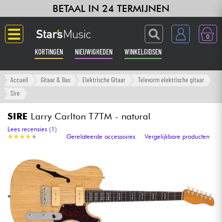
BETAAL IN 24 TERMIJNEN
0
KORTINGEN
NIEUWIGHEDEN
WINKELGIDSEN
Langue
Accueil
Gitaar & Bas
Elektrische Gitaar
Televorm elektrische gitaar
Sire
Gitaar & Bas
SIRE
Larry Carlton T7TM - natural
Versterker & Effecten
Lees recensies (1)
★
★
★
★
★
★
★
★
★
★
Gerelateerde accessoires
Vergelijkbare producten
Toetsenbord & Piano
Synths & samplers
Home-studio