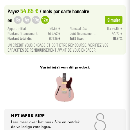
•
Star
'
S
Music
BRUXELLES
54.65 €
Payez
/ mois
par carte bancaire
•
Kabels & toebehoren
Star
'
S
Music
LYON
3x
4x
10x
12x
en
Simuler
Apport initial:
50.58 €
Mensualités:
11 x 54.65 €
HiFi
Montant financement:
556.42 €
Coût financement:
44.73 €
Montant total dù:
601.15 €
TAEG fixe:
16.9 %
UN CRÉDIT VOUS ENGAGE ET DOIT ÊTRE REMBOURSÉ. VÉRIFIEZ VOS
Sets
CAPACITÉS DE REMBOURSEMENT AVANT DE VOUS ENGAGER.
Bekijk onze merken
Variatie(s) van dit product.
HET MERK SIRE
Leer meer over het merk Sire en ontdek
de volledige catalogus.