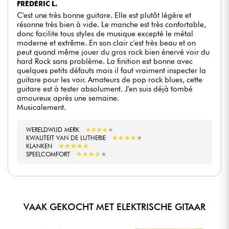
FRÉDÉRIC L.
C'est une très bonne guitare. Elle est plutôt légère et
résonne très bien à vide. Le manche est très confortable,
donc facilite tous styles de musique excepté le métal
moderne et extrême. En son clair c'est très beau et on
peut quand même jouer du gros rock bien énervé voir du
hard Rock sans problème. La finition est bonne avec
quelques petits défauts mais il faut vraiment inspecter la
guitare pour les voir. Amateurs de pop rock blues, cette
guitare est à tester absolument. J'en suis déjà tombé
amoureux après une semaine.
Musicalement.
WERELDWIJD MERK
★
★
★
★
★
★
★
★
★
★
★
★
★
★
★
★
★
★
★
★
KWALITEIT VAN DE LUTHERIE
★
★
★
★
★
★
★
★
★
★
KLANKEN
★
★
★
★
★
★
★
★
★
★
SPEELCOMFORT
VAAK GEKOCHT MET ELEKTRISCHE GITAAR