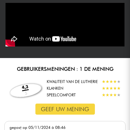
GEBRUIKERSMENINGEN : 1 DE MENING
KWALITEIT VAN DE LUTHERIE
★
★
★
★
★
★
★
★
★
★
4,3
KLANKEN
★
★
★
★
★
★
★
★
★
★
5
SPEELCOMFORT
★
★
★
★
★
★
★
★
★
★
GEEF UW MENING
gepost op 05/11/2024 à 08:46