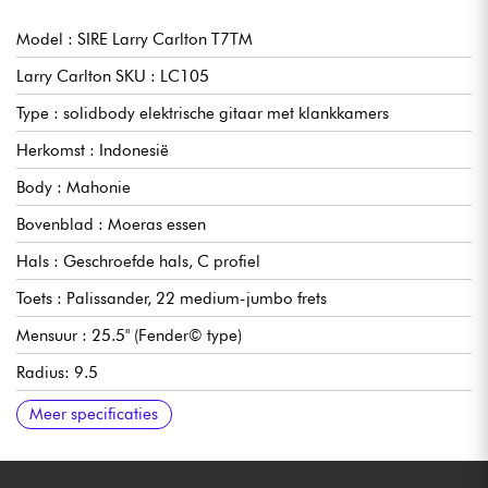
Model : SIRE Larry Carlton T7TM
Larry Carlton SKU : LC105
Type : solidbody elektrische gitaar met klankkamers
Herkomst : Indonesië
Body : Mahonie
Bovenblad : Moeras essen
Hals : Geschroefde hals, C profiel
Toets : Palissander, 22 medium-jumbo frets
Mensuur : 25.5" (Fender© type)
Radius: 9.5
Kambreedte hals: 42 mm
Enkelspoels LC Vintage P90 (Soapbar)
Bedieningselementen: 1 mastervolume, 1 mastertoon,
Brug/brug: Sire Vintage T Half Brug (messing brugzadel)
Stemmechanieken: Sire Premium vergrendeling
Afwerking: hoogglans
Meer specificaties
pickupschakelaar met 3x positie