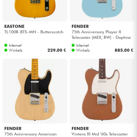
Hoofdtelefoon
Microfoon
EASTONE
FENDER
TL100R-BTS-MN - Butterscotch
75th Anniversary Player II
Telecaster (MEX, RW) - Daphne
DJ
blue
Internet
Internet
Winkels
229.00 €
Winkels
885.00 €
Live Sound
Licht
Drums & percussie
Blaasinstrument
Viool & Quatuor
FENDER
FENDER
75th Anniversary American
Vintera III Mid '60s Telecaster
Kinderen