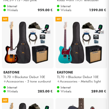
(MEX, MN) - Butterscotch
Internet
Internet
blonde
Winkels
959.00 €
Winkels
1599.00 €
SET
SET
EASTONE
EASTONE
TL70 +Blackstar Debut 10E
TL70 +Blackstar Debut 10E
+Accessories - 3 tone sunburst
+Accessories - Metallic light
blue
Internet
Internet
Winkels
285.00 €
Winkels
289.00 €
SET