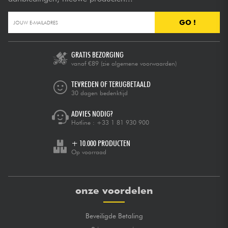
GO !
GRATIS BEZORGING
vanaf €89
(zie algemene voorwaarden)
TEVREDEN OF TERUGBETAALD
30 dagen bedenktijd
ADVIES NODIG?
Hotline :
+33 1 81 930 900
+ 10.000 PRODUCTEN
Op voorraad
onze voordelen
Beveiligde Betaling