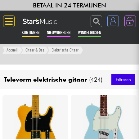
BETAAL IN 24 TERMIJNEN
0
KORTINGEN
NIEUWIGHEDEN
WINKELGIDSEN
Langue
Accueil
Gitaar & Bas
Elektrische Gitaar
Gitaar & Bas
Televorm elektrische gitaar
(424)
Versterker & Effecten
Filtreren
Toetsenbord & Piano
Synths & samplers
Home-studio