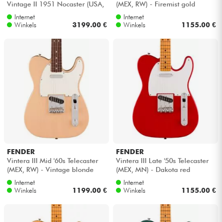
Vintage II 1951 Nocaster (USA,
(MEX, RW) - Firemist gold
MN) - Blonde
Internet
Internet
Kabels & toebehoren
Winkels
3199.00 €
Winkels
1155.00 €
HiFi
Sets
Bekijk onze merken
FENDER
FENDER
Vintera III Mid '60s Telecaster
Vintera III Late '50s Telecaster
(MEX, RW) - Vintage blonde
(MEX, MN) - Dakota red
Internet
Internet
Winkels
1199.00 €
Winkels
1155.00 €