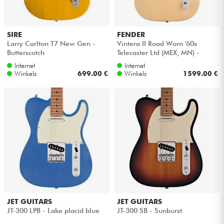
SIRE
FENDER
Larry Carlton T7 New Gen -
Vintera II Road Worn '60s
Butterscotch
Telecaster Ltd (MEX, MN) -
Blonde
Internet
Internet
Winkels
699.00 €
Winkels
1599.00 €
JET GUITARS
JET GUITARS
JT-300 LPB - Lake placid blue
JT-300 SB - Sunburst