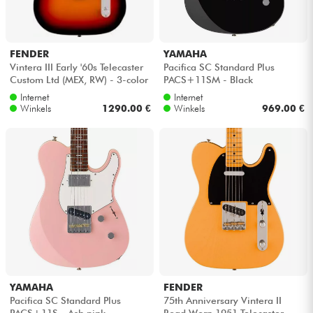
FENDER
YAMAHA
Vintera III Early '60s Telecaster
Pacifica SC Standard Plus
Custom Ltd (MEX, RW) - 3-color
PACS+11SM - Black
sunburst
Internet
Internet
Winkels
1290.00 €
Winkels
969.00 €
YAMAHA
FENDER
Pacifica SC Standard Plus
75th Anniversary Vintera II
PACS+11S - Ash pink
Road Worn 1951 Telecaster