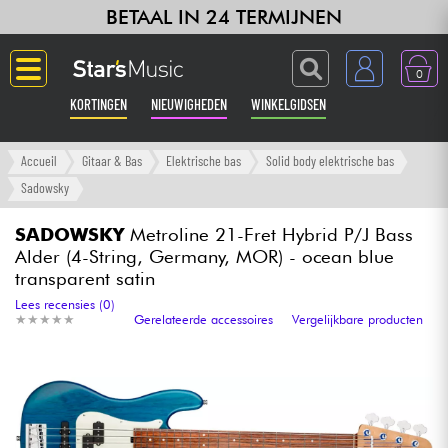
BETAAL IN 24 TERMIJNEN
0
KORTINGEN
NIEUWIGHEDEN
WINKELGIDSEN
Langue
Accueil
Gitaar & Bas
Elektrische bas
Solid body elektrische bas
Sadowsky
Gitaar & Bas
SADOWSKY
Metroline 21-Fret Hybrid P/J Bass
Alder (4-String, Germany, MOR) - ocean blue
Versterker & Effecten
transparent satin
Lees recensies (0)
Toetsenbord & Piano
★
★
★
★
★
★
★
★
★
★
Gerelateerde accessoires
Vergelijkbare producten
Synths & samplers
Home-studio