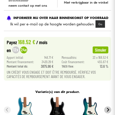
beschikbaar
Niet verkrijgbaar in de winkel
neem contact op met ons
Kabels & toebehoren
INFORMEER MIJ OVER HAAR BINNENKOMST OP VOORRAAD
Ik wil per e-mail op de hoogte worden gehouden
Go
HiFi
Sets
168.52 €
Payez
/ mois
12x
24x
en
Simuler
Bekijk onze merken
Apport initial:
148.71 €
Mensualités:
23 x 168.52 €
Montant financement:
3420.29 €
Coût financement:
455.67 €
Montant total dù:
3875.96 €
TAEG fixe:
13.6 %
UN CRÉDIT VOUS ENGAGE ET DOIT ÊTRE REMBOURSÉ. VÉRIFIEZ VOS
CAPACITÉS DE REMBOURSEMENT AVANT DE VOUS ENGAGER.
Variatie(s) van dit product.