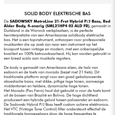
SOLID BODY ELEKTRISCHE BAS
De
SADOWSKY MetroLine 21-Fret Hybrid P/J Bass, Red
Alder Body, 4-snarig (SML21HP4 02 ALD FR)
, gemaakt in
Duitsland in de Warwick werkplaatsen, is de perfecte
herinterpretatie van een Amerikaanse solidbody elektrische
bas. Het is een topinstrument, ontworpen voor professionele
muzikanten die op zoek zijn naar een instrument op het
kruispunt tussen vintage en modern, met een onberispelijke
kwaliteit en 100% betrouwbaarheid. Hij kan worden gebruikt in
een breed scala aan muzikale registers.
De body is gemaakt van Amerikaans elzen, de hals van
esdoorn en de toets van morado (bezet met 21 frets). Dit
traditionele platform zorgt voor een goed gebalanceerde
akoestische basis, met dikke, pittige lage tonen, aanwezige
middentonen en heldere, dynamische hoge tonen.
Het Morado (Pau Ferro) hout dat gebruikt is voor de toets komt
uit de bossen van Brazilië en Bolivia. De hoge dichtheid
produceert een hybride geluid tussen palissander en esdoorn.
De Sadowski Hybrid P/J Bass heeft custom actieve elektronica.
Het VTC (Vintage Tone Control) filter ondersteunt effectief de
traditionele toonregelaars door de hoge frequenties te