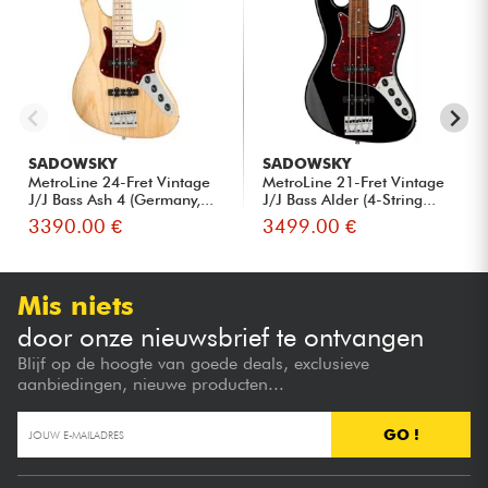
SADOWSKY
SADOWSKY
MetroLine 24-Fret Vintage
MetroLine 21-Fret Vintage
J/J Bass Ash 4 (Germany,...
J/J Bass Alder (4-String...
3390.00 €
3499.00 €
Mis niets
door onze nieuwsbrief te ontvangen
Blijf op de hoogte van goede deals, exclusieve
aanbiedingen, nieuwe producten...
GO !