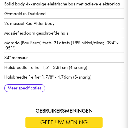
Solid body 4x-snarige elektrische bas met actieve elektronica
Gemaakt in Duitsland
2x massief Red Alder body
Massief esdoorn geschroefde hals
Morado (Pau Ferro) toets, 21x frets (18% nikkel/zilver, .094" x
.051")
34" mensuur
Halsbreedte 1e fret 1,5" - 3,81cm (4-snarig)
Halsbreedte 1e fret 1.7/8" - 4,76cm (5-snarig)
Sadowsky P-Style hals pickup
Sadowsky bromonderdrukkende J-Style brug pickup
Voorversterker Sadowsky Treble & Bass boost (true bypass
Volume / Balans / Vintage Tone Control (push/pull voor
Sadowsky Quick String Release brug
Sadowsky Light stemmechanieken
Verkocht met Sadowsky gigbag
Meer specificaties
schakelaar)
preamp bypass) / Treble & Bass (concentrische potmeters)
GEBRUIKERSMENINGEN
GEEF UW MENING