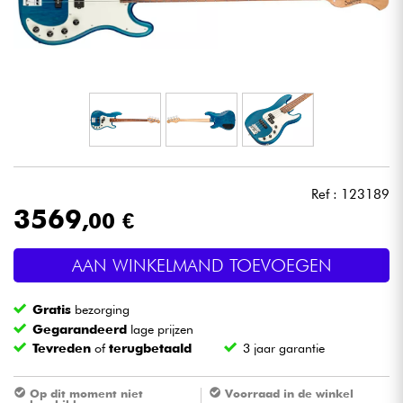
Hoofdtelefoon
Microfoon
DJ
Live Sound
Ref : 123189
Licht
3569
,00 €
Drums & percussie
AAN WINKELMAND TOEVOEGEN
Blaasinstrument
Gratis
bezorging
Gegarandeerd
lage prijzen
Tevreden
of
terugbetaald
3 jaar garantie
Viool & Quatuor
Op dit moment niet
Voorraad in de winkel
Kinderen