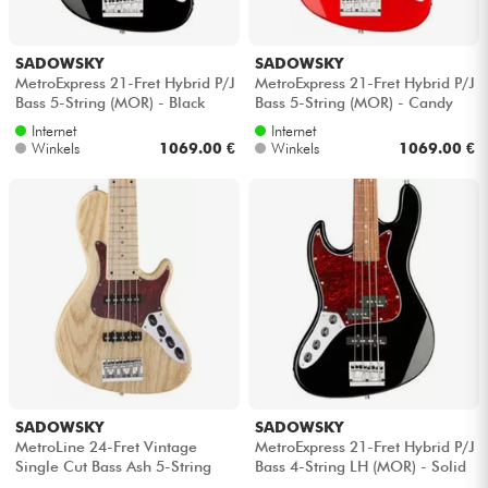
SADOWSKY
SADOWSKY
MetroExpress 21-Fret Hybrid P/J
MetroExpress 21-Fret Hybrid P/J
Bass 5-String (MOR) - Black
Bass 5-String (MOR) - Candy
pearl
apple red metallic
Internet
Internet
Winkels
1069.00 €
Winkels
1069.00 €
SADOWSKY
SADOWSKY
MetroLine 24-Fret Vintage
MetroExpress 21-Fret Hybrid P/J
Single Cut Bass Ash 5-String
Bass 4-String LH (MOR) - Solid
(Germany, MN) - Natural trans.
black