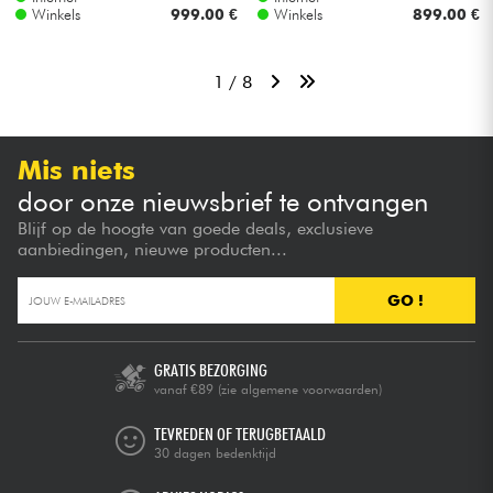
Winkels
999.00 €
Winkels
899.00 €
1 / 8
Mis niets
door onze nieuwsbrief te ontvangen
Blijf op de hoogte van goede deals, exclusieve
aanbiedingen, nieuwe producten...
GO !
GRATIS BEZORGING
vanaf €89
(zie algemene voorwaarden)
TEVREDEN OF TERUGBETAALD
30 dagen bedenktijd