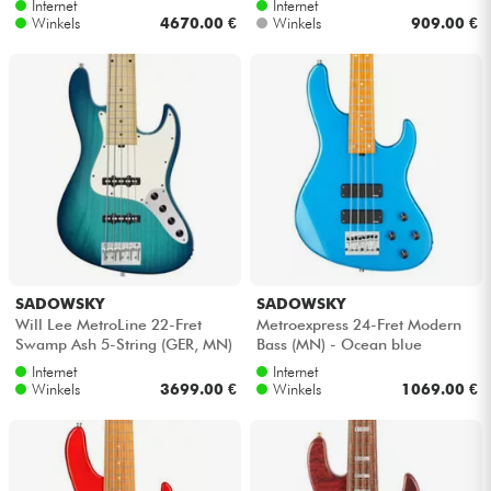
Internet
Internet
s...
Winkels
4670.00 €
Winkels
909.00 €
SADOWSKY
SADOWSKY
Will Lee MetroLine 22-Fret
Metroexpress 24-Fret Modern
Swamp Ash 5-String (GER, MN)
Bass (MN) - Ocean blue
- Bora blue burst transparent
metallic
Internet
Internet
s...
Winkels
3699.00 €
Winkels
1069.00 €