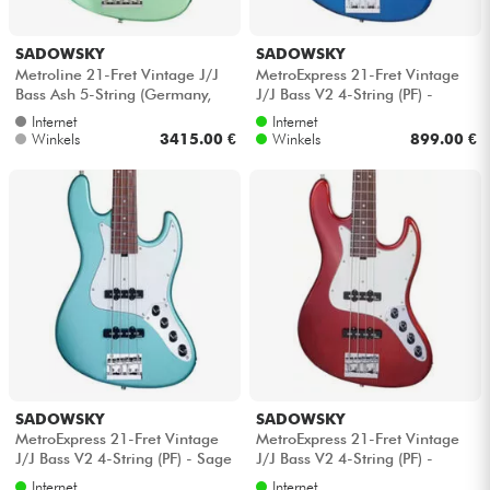
SADOWSKY
SADOWSKY
Metroline 21-Fret Vintage J/J
MetroExpress 21-Fret Vintage
Bass Ash 5-String (Germany,
J/J Bass V2 4-String (PF) -
MN) - Sage green metallic satin
Ocean blue metallic
Internet
Internet
Winkels
3415.00 €
Winkels
899.00 €
SADOWSKY
SADOWSKY
MetroExpress 21-Fret Vintage
MetroExpress 21-Fret Vintage
J/J Bass V2 4-String (PF) - Sage
J/J Bass V2 4-String (PF) -
green metallic
Candy apple red metallic
Internet
Internet