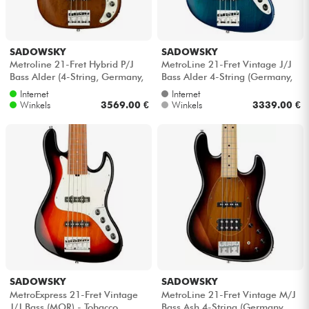
Kabels & toebehoren
SADOWSKY
SADOWSKY
Metroline 21-Fret Hybrid P/J
MetroLine 21-Fret Vintage J/J
HiFi
Bass Alder (4-String, Germany,
Bass Alder 4-String (Germany,
MOR) - Antique tobacco tran...
MOR) - Bora blue burst tran...
Internet
Internet
Winkels
3569.00 €
Winkels
3339.00 €
Sets
Bekijk onze merken
SADOWSKY
SADOWSKY
MetroExpress 21-Fret Vintage
MetroLine 21-Fret Vintage M/J
J/J Bass (MOR) - Tobacco
Bass Ash 4-String (Germany,