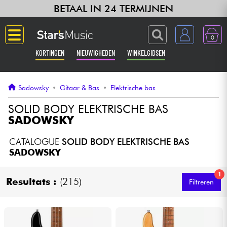
BETAAL IN 24 TERMIJNEN
0
KORTINGEN
NIEUWIGHEDEN
WINKELGIDSEN
Langue
Sadowsky
•
Gitaar & Bas
•
Elektrische bas
Gitaar & Bas
SOLID BODY ELEKTRISCHE BAS
SADOWSKY
Versterker & Effecten
CATALOGUE
SOLID BODY ELEKTRISCHE BAS
SADOWSKY
Toetsenbord & Piano
1
Resultats :
(215)
Filtreren
Synths & samplers
Home-studio