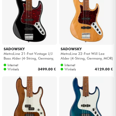
Hoofdtelefoon
Microfoon
DJ
Live Sound
SADOWSKY
SADOWSKY
MetroLine 21-Fret Vintage J/J
MetroLine 22-Fret Will Lee
Bass Alder (4-String, Germany,
Alder (4-String, Germany, MOR)
Licht
MOR) - Solid black high po...
- Natural transparent gloss
Internet
Internet
Winkels
3499.00 €
Winkels
4129.00 €
Drums & percussie
Blaasinstrument
Viool & Quatuor
Kinderen