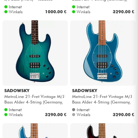
sunburst
MN) - '59 burst transparent
Internet
Internet
Winkels
1000.00 €
Winkels
3290.00 €
SADOWSKY
SADOWSKY
MetroLine 21-Fret Vintage M/J
MetroLine 21-Fret Vintage M/J
Bass Alder 4-String (Germany,
Bass Alder 4-String (Germany,
MOR) - Bora blue burst satin
MOR) - Dark lake placid blu...
Internet
Internet
Winkels
3290.00 €
Winkels
3290.00 €