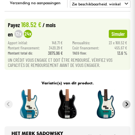
Verzending na aanpassingen
Zie beschikbaarheid. winkel
•
Kabels & toebehoren
BASS MANIAC BY
Star
'
S
Music
168.52 €
Payez
/ mois
HiFi
12x
24x
en
Simuler
Apport initial:
148.71 €
Mensualités:
23 x 168.52 €
Sets
Montant financement:
3420.29 €
Coût financement:
455.67 €
Montant total dù:
3875.96 €
TAEG fixe:
13.6 %
UN CRÉDIT VOUS ENGAGE ET DOIT ÊTRE REMBOURSÉ. VÉRIFIEZ VOS
Bekijk onze merken
CAPACITÉS DE REMBOURSEMENT AVANT DE VOUS ENGAGER.
Variatie(s) van dit product.
HET MERK SADOWSKY