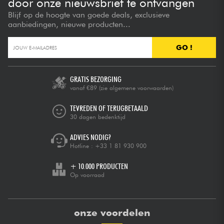
door onze nieuwsbrief te ontvangen
Blijf op de hoogte van goede deals, exclusieve
aanbiedingen, nieuwe producten...
GO !
GRATIS BEZORGING
vanaf €89
(zie algemene voorwaarden)
TEVREDEN OF TERUGBETAALD
30 dagen bedenktijd
ADVIES NODIG?
Hotline :
+33 1 81 930 900
+ 10.000 PRODUCTEN
Op voorraad
onze voordelen