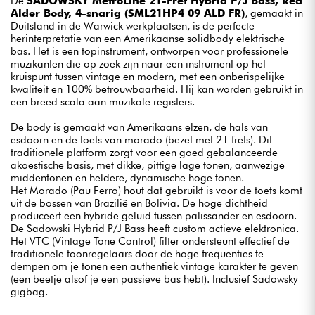
De
SADOWSKY MetroLine 21-Fret Hybrid P/J Bass, Red
Alder Body, 4-snarig (SML21HP4 09 ALD FR)
, gemaakt in
Duitsland in de Warwick werkplaatsen, is de perfecte
herinterpretatie van een Amerikaanse solidbody elektrische
bas. Het is een topinstrument, ontworpen voor professionele
muzikanten die op zoek zijn naar een instrument op het
kruispunt tussen vintage en modern, met een onberispelijke
kwaliteit en 100% betrouwbaarheid. Hij kan worden gebruikt in
een breed scala aan muzikale registers.
De body is gemaakt van Amerikaans elzen, de hals van
esdoorn en de toets van morado (bezet met 21 frets). Dit
traditionele platform zorgt voor een goed gebalanceerde
akoestische basis, met dikke, pittige lage tonen, aanwezige
middentonen en heldere, dynamische hoge tonen.
Het Morado (Pau Ferro) hout dat gebruikt is voor de toets komt
uit de bossen van Brazilië en Bolivia. De hoge dichtheid
produceert een hybride geluid tussen palissander en esdoorn.
De Sadowski Hybrid P/J Bass heeft custom actieve elektronica.
Het VTC (Vintage Tone Control) filter ondersteunt effectief de
traditionele toonregelaars door de hoge frequenties te
dempen om je tonen een authentiek vintage karakter te geven
(een beetje alsof je een passieve bas hebt). Inclusief Sadowsky
gigbag.