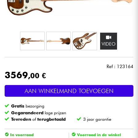
Hoofdtelefoon
Microfoon
DJ
VIDEO
Live Sound
Ref : 123164
Licht
3569
,00 €
Drums & percussie
AAN WINKELMAND TOEVOEGEN
Blaasinstrument
Gratis
bezorging
Gegarandeerd
lage prijzen
Tevreden
of
terugbetaald
3 jaar garantie
Viool & Quatuor
In voorraad
Voorraad in de winkel
Kinderen