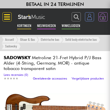
BETAAL IN 24 TERMIJNEN
0
KORTINGEN
NIEUWIGHEDEN
WINKELGIDSEN
Langue
Accueil
Gitaar & Bas
Elektrische bas
Solid body elektrische bas
Sadowsky
Gitaar & Bas
SADOWSKY
Metroline 21-Fret Hybrid P/J Bass
Alder (4-String, Germany, MOR) - antique
Versterker & Effecten
tobacco transparent satin
Lees recensies (0)
Toetsenbord & Piano
★
★
★
★
★
★
★
★
★
★
Gerelateerde accessoires
Vergelijkbare producten
Synths & samplers
Home-studio