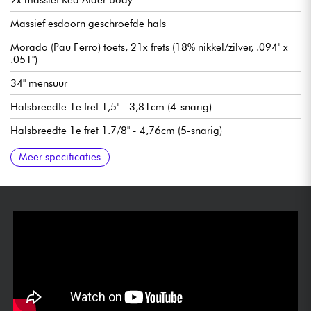
Massief esdoorn geschroefde hals
Morado (Pau Ferro) toets, 21x frets (18% nikkel/zilver, .094" x
.051")
34" mensuur
Halsbreedte 1e fret 1,5" - 3,81cm (4-snarig)
Halsbreedte 1e fret 1.7/8" - 4,76cm (5-snarig)
Sadowsky P-Style hals pickup
Sadowsky bromonderdrukkende J-Style brug pickup
Voorversterker Sadowsky Treble & Bass boost (true bypass
Volume / Balans / Vintage Tone Control (push/pull voor
Sadowsky Quick String Release brug
Sadowsky Light stemmechanieken
Verkocht met Sadowsky gigbag
Meer specificaties
schakelaar)
preamp bypass) / Treble & Bass (concentrische potmeters)