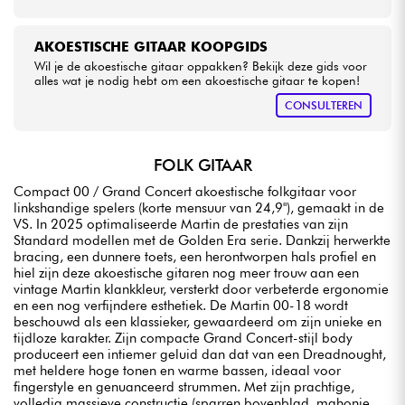
AKOESTISCHE GITAAR KOOPGIDS
Wil je de akoestische gitaar oppakken? Bekijk deze gids voor
alles wat je nodig hebt om een akoestische gitaar te kopen!
CONSULTEREN
FOLK GITAAR
Compact 00 / Grand Concert akoestische folkgitaar voor
linkshandige spelers (korte mensuur van 24,9"), gemaakt in de
VS. In 2025 optimaliseerde Martin de prestaties van zijn
Standard modellen met de Golden Era serie. Dankzij herwerkte
bracing, een dunnere toets, een herontworpen hals profiel en
hiel zijn deze akoestische gitaren nog meer trouw aan een
vintage Martin klankkleur, versterkt door verbeterde ergonomie
en een nog verfijndere esthetiek. De Martin 00-18 wordt
beschouwd als een klassieker, gewaardeerd om zijn unieke en
tijdloze karakter. Zijn compacte Grand Concert-stijl body
produceert een intiemer geluid dan dat van een Dreadnought,
met heldere hoge tonen en warme bassen, ideaal voor
fingerstyle en genuanceerd strummen. Met zijn prachtige,
volledig massieve constructie (sparren bovenblad, mahonie