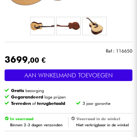
Hoofdtelefoon
Microfoon
DJ
Ref : 116650
Live Sound
3699
,00 €
Licht
AAN WINKELMAND TOEVOEGEN
Drums & percussie
Gratis
bezorging
Gegarandeerd
lage prijzen
Blaasinstrument
Tevreden
of
terugbetaald
3 jaar garantie
In voorraad
Voorraad in de winkel
Viool & Quatuor
Binnen 2-3 dagen verzonden
Niet verkrijgbaar in de winkel
Kinderen