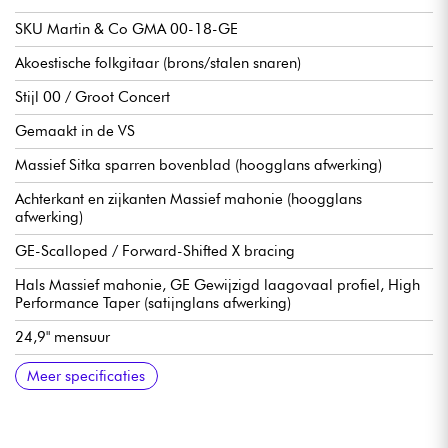
SKU Martin & Co GMA 00-18-GE
Akoestische folkgitaar (brons/stalen snaren)
Stijl 00 / Groot Concert
Gemaakt in de VS
Massief Sitka sparren bovenblad (hoogglans afwerking)
Achterkant en zijkanten Massief mahonie (hoogglans
afwerking)
GE-Scalloped / Forward-Shifted X bracing
Hals Massief mahonie, GE Gewijzigd laagovaal profiel, High
Performance Taper (satijnglans afwerking)
24,9" mensuur
Massief ebben toets, 20x frettype Small (true pleed)
Fingerboard radius 16
Halsbreedte 1e fret 1.69" - 4.29 cm
Halsbreedte 12e fret 5,41 cm
Brug Massief ebbenhout, buik stijl
Gecompenseerd brug, been
Martin Nikkel Open Stemmechanieken met Butterbean
Verkocht met Martin gevormde koffer
Meer specificaties
knoppen