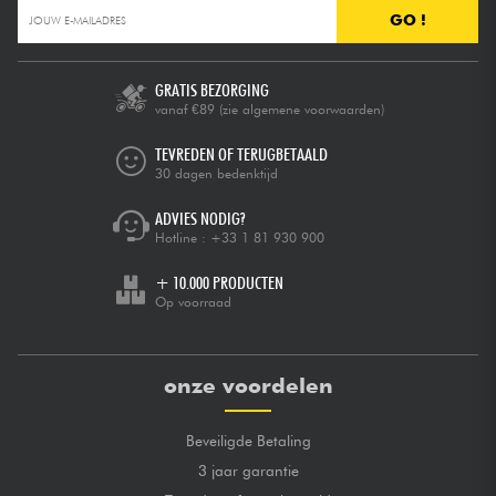
GO !
GRATIS BEZORGING
vanaf €89
(zie algemene voorwaarden)
TEVREDEN OF TERUGBETAALD
30 dagen bedenktijd
ADVIES NODIG?
Hotline :
+33 1 81 930 900
+ 10.000 PRODUCTEN
Op voorraad
onze voordelen
Beveiligde Betaling
3 jaar garantie