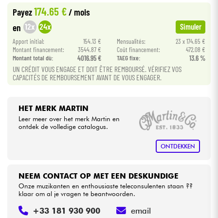
174.65 €
Payez
/ mois
Kabels & toebehoren
12x
24x
en
Simuler
Apport initial:
154.13 €
Mensualités:
23 x 174.65 €
Montant financement:
3544.87 €
Coût financement:
472.08 €
HiFi
Montant total dù:
4016.95 €
TAEG fixe:
13.6 %
UN CRÉDIT VOUS ENGAGE ET DOIT ÊTRE REMBOURSÉ. VÉRIFIEZ VOS
Sets
CAPACITÉS DE REMBOURSEMENT AVANT DE VOUS ENGAGER.
Bekijk onze merken
HET MERK MARTIN
Leer meer over het merk Martin en
ontdek de volledige catalogus.
ONTDEKKEN
NEEM CONTACT OP MET EEN DESKUNDIGE
Onze muzikanten en enthousiaste teleconsulenten staan ??
klaar om al je vragen te beantwoorden.
+33 181 930 900
email