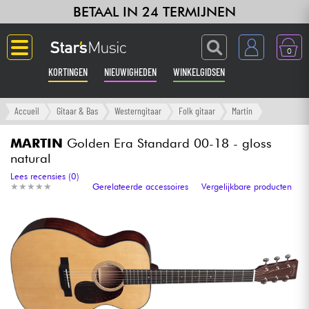
BETAAL IN 24 TERMIJNEN
0
KORTINGEN
NIEUWIGHEDEN
WINKELGIDSEN
Langue
Accueil
Gitaar & Bas
Westerngitaar
Folk gitaar
Martin
Gitaar & Bas
MARTIN
Golden Era Standard 00-18 - gloss
natural
Versterker & Effecten
Lees recensies (0)
★
★
★
★
★
★
★
★
★
★
Gerelateerde accessoires
Vergelijkbare producten
Toetsenbord & Piano
Synths & samplers
Home-studio