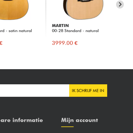
MARTIN
MA
d - satin natural
00-28 Standard - natural
HD-
€
3999.00 €
39
IK SCHRIJF ME IN
are informatie
Mijn account