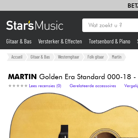
BET
Gitaar & Bas
Versterker & Effecten
Toetsenbord & Piano
Gitaar & Bas
Accueil
Gitaar & Bas
Westerngitaar
Folk gitaar
Martin
Synths & samplers
MARTIN
Golden Era Standard 000-18 - g
★
★
★
★
★
★
★
★
★
★
Lees recensies (0)
Gerelateerde accessoires
Vergel
Microfoon
Licht
Viool & Quatuor