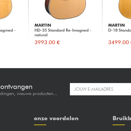
MARTIN
MARTIN
agined -
HD-35 Standard Re-Imagned -
D-18 Standar
natural
3993.00 €
3499.00 
e ontvangen
edingen, nieuwe producten...
onze voordelen
Bruikb