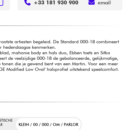
+33 181 930 900
email
N
grootste artiesten begeleid. De Standard 000-18 combineert
eer hedendaagse kenmerken.
blad, mahonie body en hals duo, Ebben toets en Sitka
ert de veelzijdige 000-18 de gebalanceerde, gelijkmatige,
e tonen die je gewend bent van een Martin. Voor een meer
 'GE Modified Low Oval' halsprofiel uitstekend speelcomfort.
STISCHE
KLEIN / 00 / 000 / OM / PARLOR
AR
M