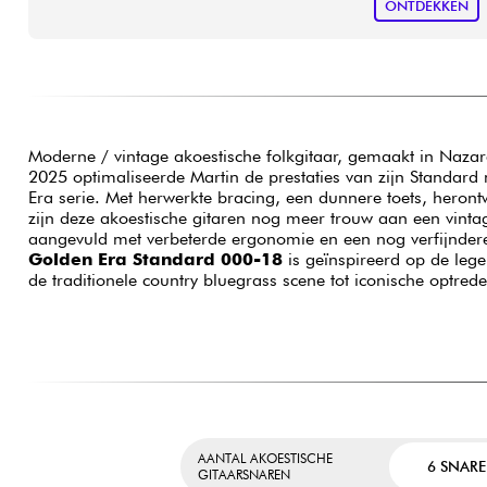
ONTDEKKEN
Moderne / vintage akoestische folkgitaar, gemaakt in Nazare
2025 optimaliseerde Martin de prestaties van zijn Standar
Era serie. Met herwerkte bracing, een dunnere toets, herontw
zijn deze akoestische gitaren nog meer trouw aan een vintag
aangevuld met verbeterde ergonomie en een nog verfijndere
Golden Era Standard 000-18
is geïnspireerd op de leg
de traditionele country bluegrass scene tot iconische optre
AANTAL AKOESTISCHE
6 SNAR
GITAARSNAREN