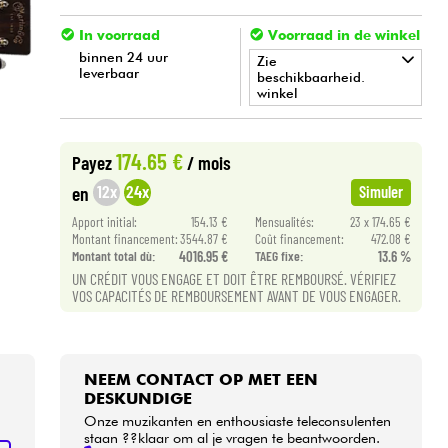
In voorraad
Voorraad in de winkel
binnen 24 uur
Zie
leverbaar
beschikbaarheid.
winkel
•
Star
'
S
Music
BRUGES
174.65 €
Payez
/ mois
•
Star
'
S
Music
BRUXELLES
12x
24x
en
Simuler
Apport initial:
154.13 €
Mensualités:
23 x 174.65 €
•
Star
'
S
Music
PARIS
Montant financement:
3544.87 €
Coût financement:
472.08 €
Montant total dù:
4016.95 €
TAEG fixe:
13.6 %
UN CRÉDIT VOUS ENGAGE ET DOIT ÊTRE REMBOURSÉ. VÉRIFIEZ
VOS CAPACITÉS DE REMBOURSEMENT AVANT DE VOUS ENGAGER.
NEEM CONTACT OP MET EEN
DESKUNDIGE
Onze muzikanten en enthousiaste teleconsulenten
staan ??klaar om al je vragen te beantwoorden.