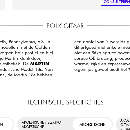
CONSULTERE
FOLK GITAAR
th, Pennsylvania, V.S. In
een aantal van 's werelds 
d modellen met de Golden
dit erfgoed met enkele m
orpen hals profiel en hiel
Met een Sitka spruce boven
e Martin klankkleur,
spruce GE bracing, produce
 esthetiek. De
MARTIN
warme, rijke en expressiev
endarische Model 18s. Van
eigentijds gevoel biedt het
dens, de Martin 18s hebben
TECHNISCHE SPECIFICITIES
AKOE
AKOESTISCHE / ELEKTRO-
EN
AKOESTISCHE
GITA
AKOESTISCHE
VOR