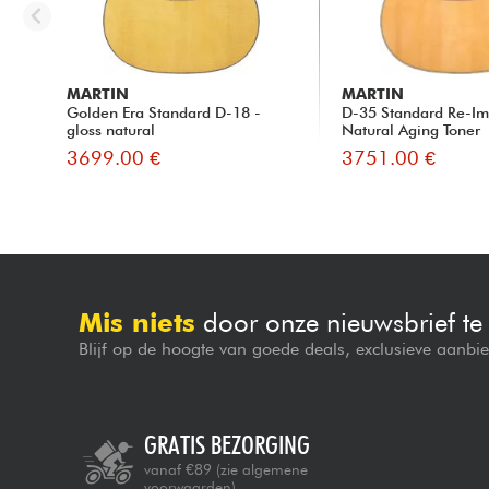
MARTIN
MARTIN
Golden Era Standard D-18 -
D-35 Standard Re-Im
gloss natural
Natural Aging Toner
3699.00 €
3751.00 €
Mis niets
door onze nieuwsbrief t
Blijf op de hoogte van goede deals, exclusieve aanbi
GRATIS BEZORGING
vanaf €89
(zie algemene
voorwaarden)