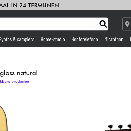
AAL IN 24 TERMIJNEN
Synths & samplers
Home-studio
Hoofdtelefoon
Microfoon
Versterker & Effecten
Home-studio
loss natural
ijkbare producten
DJ
Drums & percussie
Kinderen