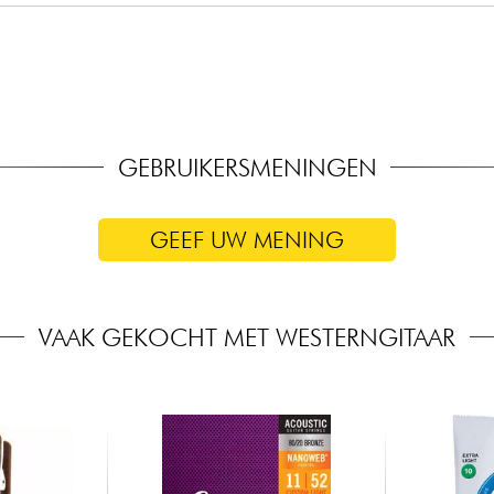
s (true pleotted)
met Butterbean knoppen
GEBRUIKERSMENINGEN
GEEF UW MENING
VAAK GEKOCHT MET WESTERNGITAAR