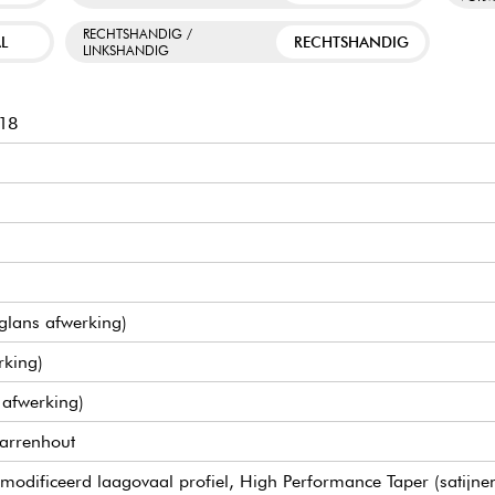
RECHTSHANDIG /
L
RECHTSHANDIG
LINKSHANDIG
18
glans afwerking)
rking)
 afwerking)
parrenhout
odificeerd laagovaal profiel, High Performance Taper (satijne