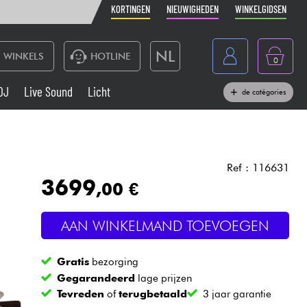
KORTINGEN
NIEUWIGHEDEN
WINKELGIDSEN
NL
WINKELS
HOTLINE
0
France
DJ
Live Sound
Licht
de catégories
Belgique
Toetsenbord & Piano
België
Hoofdtelefoon
España
Ref : 116631
3699
,00 €
Deutschland
Live Sound
English
AAN WINKELMAND TOEVOEGEN
Blaasinstrument
Gratis
bezorging
Kabels & toebehoren
Gegarandeerd
lage prijzen
Tevreden
of
terugbetaald
3 jaar garantie