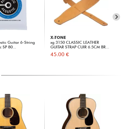
X-TONE
X-
tic Guitar 6-String
xg 3150 CLASSIC LEATHER
xh 
c SP 80...
GUITAR STRAP CUIR 6.5CM BR...
45.00 €
13