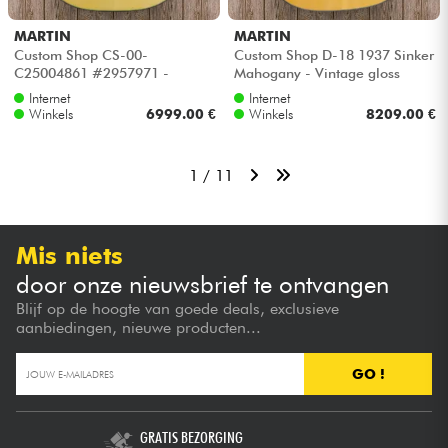
MARTIN
MARTIN
Custom Shop CS-00-
Custom Shop D-18 1937 Sinker
C25004861 #2957971 -
Mahogany - Vintage gloss
Natural aging toner
aging toner
Internet
Internet
Winkels
6999.00 €
Winkels
8209.00 €
1 / 11
Mis niets
door onze nieuwsbrief te ontvangen
Blijf op de hoogte van goede deals, exclusieve
aanbiedingen, nieuwe producten...
GO !
GRATIS BEZORGING