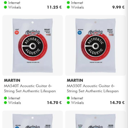
Bronze 6-String Set Authentic
Bronze 10-47 - 12-snarige set
Internet
Internet
SP...
Winkels
11.25 €
Winkels
9.99 €
MARTIN
MARTIN
MA540T Acoustic Guitar 6-
MA550T Acoustic Guitar 6-
String Set Authentic Lifespan
String Set Authentic Lifespan
2.0 92/8 Phosphor Bronze 12-
2.0 92/8 Phosphor Bronze 13-
Internet
Internet
54 -...
56 -...
Winkels
14.70 €
Winkels
14.70 €