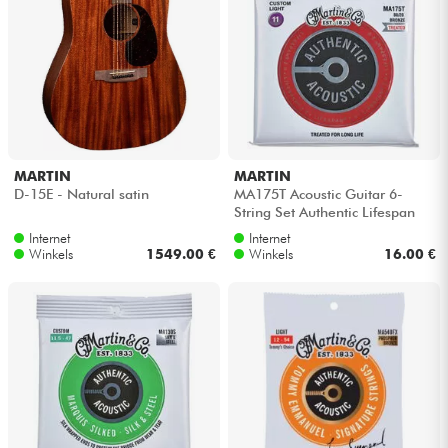
MARTIN
MARTIN
D-15E - Natural satin
MA175T Acoustic Guitar 6-
String Set Authentic Lifespan
2.0 80/20 Bronze 11-52 -
Internet
Internet
Snarenset
Winkels
1549.00 €
Winkels
16.00 €