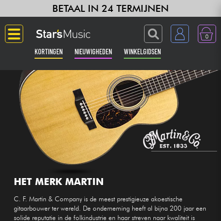
BETAAL IN 24 TERMIJNEN
0
KORTINGEN
NIEUWIGHEDEN
WINKELGIDSEN
Langue
Gitaar & Bas
Versterker & Effecten
Toetsenbord & Piano
Synths & samplers
HET MERK MARTIN
C. F. Martin & Company is de meest prestigieuze akoestische
Home-studio
gitaarbouwer ter wereld. De onderneming heeft al bijna 200 jaar een
solide reputatie in de folkindustrie en haar streven naar kwaliteit is