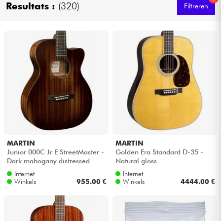
Resultats :
(320)
Filtreren
Kabels & toebehoren
HiFi
Sets
Bekijk onze merken
MARTIN
MARTIN
Junior 000C Jr E StreetMaster -
Golden Era Standard D-35 -
Dark mahogany distressed
Natural gloss
Internet
Internet
Winkels
955.00 €
Winkels
4444.00 €