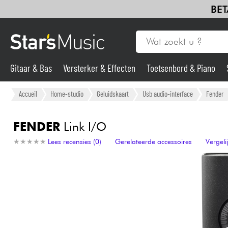
BET
Gitaar & Bas
Versterker & Effecten
Toetsenbord & Piano
Drums & percussie
Blaasinstrument
Viool & Quatuor
Kin
Gitaar & Bas
Accueil
Home-studio
Geluidskaart
Usb audio-interface
Fender
Synths & samplers
FENDER
Link I/O
★
★
★
★
★
★
★
★
★
★
Lees recensies (0)
Gerelateerde accessoires
Vergel
Microfoon
Licht
Viool & Quatuor