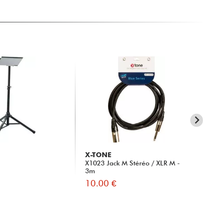
X-TONE
X-
X1023 Jack M Stéréo / XLR M -
xi 
3m
Mon
10.00 €
15