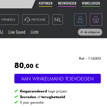
KORTINGEN
NIEUWIGHEDEN
WINKELGIDSEN
NL
WINKELS
HOTLINE
0
France
DJ
Live Sound
Licht
de catégories
Belgique
Toetsenbord & Piano
België
Hoofdtelefoon
España
Ref : 116003
80
,00 €
Deutschland
Live Sound
English
AAN WINKELMAND TOEVOEGEN
Blaasinstrument
Gegarandeerd
lage prijzen
Kabels & toebehoren
Tevreden
of
terugbetaald
5 jaar garantie