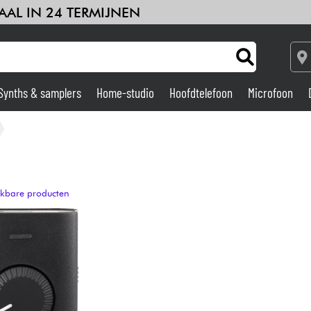
AAL IN 24 TERMIJNEN
Synths & samplers
Home-studio
Hoofdtelefoon
Microfoon
deren
Kabels & toebehoren
HiFi
Sets
Bekijk onze merken
Versterker & Effecten
Home-studio
ijkbare producten
DJ
Drums & percussie
Kinderen