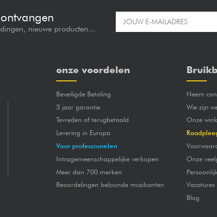
e ontvangen
edingen, nieuwe producten...
onze voordelen
Bruikb
Beveiligde Betaling
Neem cont
3 jaar garantie
Wie zijn w
Tevreden of terugbetaald
Onze wink
Levering in Europa
Raadplee
Voor professionelen
Voorwaar
Intragemeenschappelijke verkopen
Onze veel
Meer dan 700 merken
Persoonli
Beoordelingen beloonde muzikanten
Vacatures
Blog