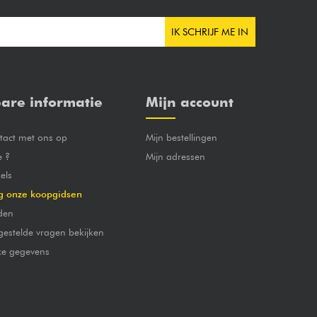
IK SCHRIJF ME IN
are informatie
Mijn account
act met ons op
Mijn bestellingen
e ?
Mijn adressen
els
g onze koopgidsen
den
gestelde vragen bekijken
jke gegevens