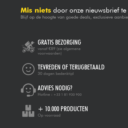
Mis niets
door onze nieuwsbrief t
Blijf op de hoogte van goede deals, exclusieve aanbi
GRATIS BEZORGING
vanaf €89
(zie algemene
voorwaarden)
TEVREDEN OF TERUGBETAALD
30 dagen bedenktijd
ADVIES NODIG?
Hotline :
+33 1 81 930 900
+ 10.000 PRODUCTEN
Op voorraad