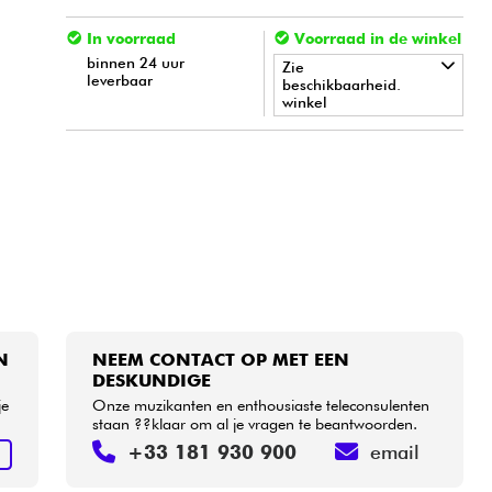
In voorraad
Voorraad in de winkel
binnen 24 uur
Zie
leverbaar
beschikbaarheid.
winkel
•
Star
'
S
Music
BORDEAUX
•
Star
'
S
Music
BRUGES
•
Star
'
S
Music
BRUXELLES
•
Star
'
S
Music
LYON
•
Star
'
S
Music
TOULOUSE
N
NEEM CONTACT OP MET EEN
DESKUNDIGE
je
Onze muzikanten en enthousiaste teleconsulenten
staan ??klaar om al je vragen te beantwoorden.
+33 181 930 900
email
N