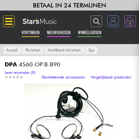
BETAAL IN 24 TERMIJNEN
0
KORTINGEN
NIEUWIGHEDEN
WINKELGIDSEN
Langue
Accueil
Microfoon
Hoofdband microfoon
Dpa
Gitaar & Bas
DPA
4560-OP-B-B90
Lees recensies (0)
★
★
★
★
★
★
★
★
★
★
Gerelateerde accessoires
Vergelijkbare producten
Versterker & Effecten
Toetsenbord & Piano
Synths & samplers
Home-studio