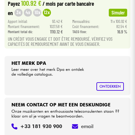
100.92 €
Payez
/ mois
par carte bancaire
3x
4x
10x
12x
en
Simuler
Kabels & toebehoren
Apport initial:
93.42 €
Mensualités:
11 x 100.92 €
Montant financement:
1027.58 €
Coût financement:
82.54 €
HiFi
Montant total dù:
1110.12 €
TAEG fixe:
16.9 %
UN CRÉDIT VOUS ENGAGE ET DOIT ÊTRE REMBOURSÉ. VÉRIFIEZ VOS
CAPACITÉS DE REMBOURSEMENT AVANT DE VOUS ENGAGER.
Sets
Bekijk onze merken
HET MERK DPA
Leer meer over het merk Dpa en ontdek
de volledige catalogus.
ONTDEKKEN
NEEM CONTACT OP MET EEN DESKUNDIGE
Onze muzikanten en enthousiaste teleconsulenten staan ??
klaar om al je vragen te beantwoorden.
+33 181 930 900
email