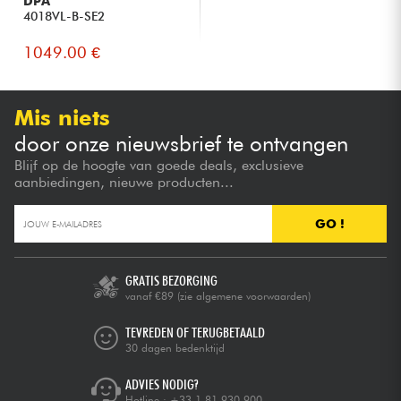
DPA
4018VL-B-SE2
1049.00 €
Mis niets
door onze nieuwsbrief te ontvangen
Blijf op de hoogte van goede deals, exclusieve
aanbiedingen, nieuwe producten...
GO !
GRATIS BEZORGING
vanaf €89
(zie algemene voorwaarden)
TEVREDEN OF TERUGBETAALD
30 dagen bedenktijd
ADVIES NODIG?
Hotline :
+33 1 81 930 900