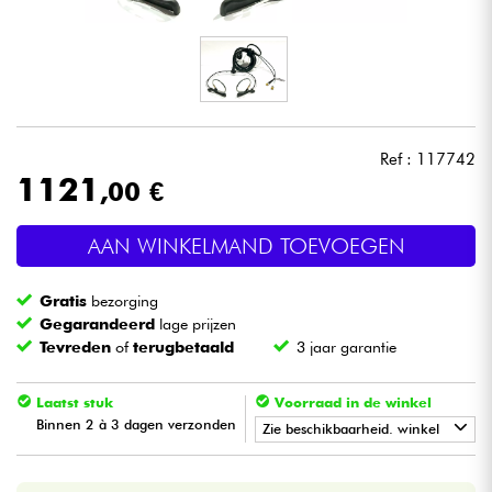
Hoofdtelefoon
Microfoon
DJ
Ref : 117742
1121
,00 €
Live Sound
AAN WINKELMAND TOEVOEGEN
Licht
Gratis
bezorging
Drums & percussie
Gegarandeerd
lage prijzen
Tevreden
of
terugbetaald
3 jaar garantie
Blaasinstrument
Laatst stuk
Voorraad in de winkel
Binnen 2 à 3 dagen verzonden
Viool & Quatuor
Zie beschikbaarheid. winkel
•
Star
'
S
Music
PARIS
Kinderen