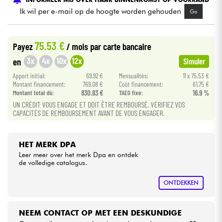
Ik wil per e-mail op de hoogte worden gehouden
Go
Kabels & toebehoren
75.53 €
Payez
/ mois
par carte bancaire
HiFi
3x
4x
10x
12x
en
Simuler
Apport initial:
69.92 €
Mensualités:
11 x 75.53 €
Sets
Montant financement:
769.08 €
Coût financement:
61.75 €
Montant total dù:
830.83 €
TAEG fixe:
16.9 %
Bekijk onze merken
UN CRÉDIT VOUS ENGAGE ET DOIT ÊTRE REMBOURSÉ. VÉRIFIEZ VOS
CAPACITÉS DE REMBOURSEMENT AVANT DE VOUS ENGAGER.
HET MERK DPA
Leer meer over het merk Dpa en ontdek
de volledige catalogus.
ONTDEKKEN
NEEM CONTACT OP MET EEN DESKUNDIGE