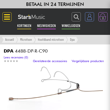
BETAAL IN 24 TERMIJNEN
0
KORTINGEN
NIEUWIGHEDEN
WINKELGIDSEN
Langue
Accueil
Microfoon
Hoofdband microfoon
Dpa
Gitaar & Bas
DPA
4488-DP-R-C90
Lees recensies (0)
★
★
★
★
★
★
★
★
★
★
Gerelateerde accessoires
Vergelijkbare producten
Versterker & Effecten
Toetsenbord & Piano
Synths & samplers
Home-studio