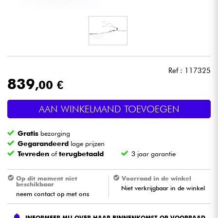
Hoofdtelefoon
Microfoon
DJ
Ref : 117325
839
,00 €
Live Sound
AAN WINKELMAND TOEVOEGEN
Licht
Gratis
bezorging
Drums & percussie
Gegarandeerd
lage prijzen
Tevreden
of
terugbetaald
3 jaar garantie
Blaasinstrument
Op dit moment niet
Voorraad in de winkel
beschikbaar
Niet verkrijgbaar in de winkel
Viool & Quatuor
neem contact op met ons
Kinderen
INFORMEER MIJ OVER HAAR BINNENKOMST OP VOORRAAD