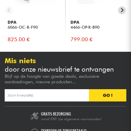
DPA
DPA
6066-OC-R-F90
4466-OP-R-B90
825.00 €
799.00 €
Mis niets
door onze nieuwsbrief te ontvangen
Blijf op de hoogte van goede deals, exclusieve
aanbiedingen, nieuwe producten...
GO !
GRATIS BEZORGING
vanaf €89
(zie algemene voorwaarden)
TEVREDEN OF TERUGBETAALD