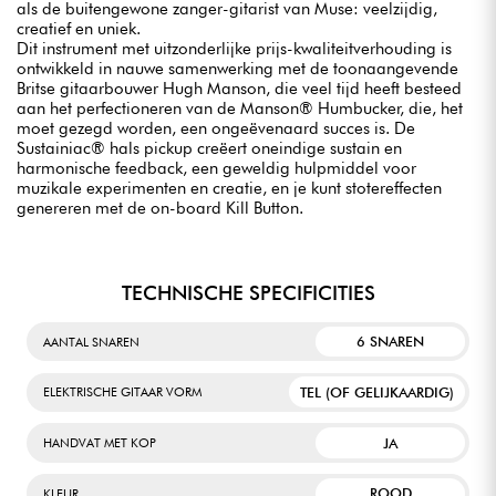
als de buitengewone zanger-gitarist van Muse: veelzijdig,
creatief en uniek.
Dit instrument met uitzonderlijke prijs-kwaliteitverhouding is
ontwikkeld in nauwe samenwerking met de toonaangevende
Britse gitaarbouwer Hugh Manson, die veel tijd heeft besteed
aan het perfectioneren van de Manson® Humbucker, die, het
moet gezegd worden, een ongeëvenaard succes is. De
Sustainiac® hals pickup creëert oneindige sustain en
harmonische feedback, een geweldig hulpmiddel voor
muzikale experimenten en creatie, en je kunt stotereffecten
genereren met de on-board Kill Button.
TECHNISCHE SPECIFICITIES
6 SNAREN
AANTAL SNAREN
TEL (OF GELIJKAARDIG)
ELEKTRISCHE GITAAR VORM
JA
HANDVAT MET KOP
ROOD
KLEUR