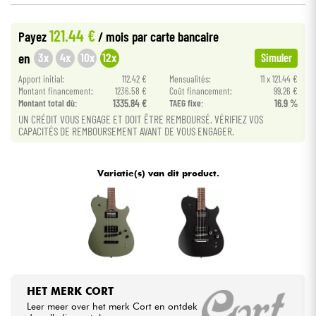
121.44 €
Kabels & toebehoren
Payez
/ mois
par carte bancaire
3x
4x
10x
12x
en
Simuler
HiFi
Apport initial:
112.42 €
Mensualités:
11 x 121.44 €
Montant financement:
1236.58 €
Coût financement:
99.26 €
Montant total dù:
1335.84 €
TAEG fixe:
16.9 %
Sets
UN CRÉDIT VOUS ENGAGE ET DOIT ÊTRE REMBOURSÉ. VÉRIFIEZ VOS
CAPACITÉS DE REMBOURSEMENT AVANT DE VOUS ENGAGER.
Bekijk onze merken
Variatie(s) van dit product.
HET MERK CORT
Leer meer over het merk Cort en ontdek