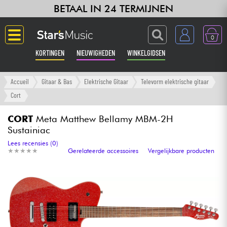
BETAAL IN 24 TERMIJNEN
0
KORTINGEN
NIEUWIGHEDEN
WINKELGIDSEN
Langue
Accueil
Gitaar & Bas
Elektrische Gitaar
Televorm elektrische gitaar
Cort
Gitaar & Bas
CORT
Meta Matthew Bellamy MBM-2H
Sustainiac
Versterker & Effecten
Lees recensies (0)
★
★
★
★
★
★
★
★
★
★
Gerelateerde accessoires
Vergelijkbare producten
Toetsenbord & Piano
Synths & samplers
Home-studio