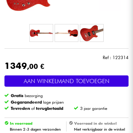
Hoofdtelefoon
Microfoon
DJ
Live Sound
Ref : 122314
1349
,00 €
Licht
AAN WINKELMAND TOEVOEGEN
Drums & percussie
Gratis
bezorging
Blaasinstrument
Gegarandeerd
lage prijzen
Tevreden
of
terugbetaald
3 jaar garantie
Viool & Quatuor
In voorraad
Voorraad in de winkel
Binnen 2-3 dagen verzonden
Niet verkrijgbaar in de winkel
Kinderen