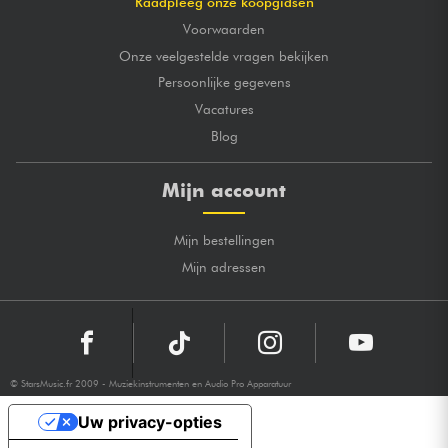
Raadpleeg onze koopgidsen
Voorwaarden
Onze veelgestelde vragen bekijken
Persoonlijke gegevens
Vacatures
Blog
Mijn account
Mijn bestellingen
Mijn adressen
© StarsMusic.fr 2009 - Muziekinstrumenten en Audio Pro Apparatuur
Uw privacy-opties