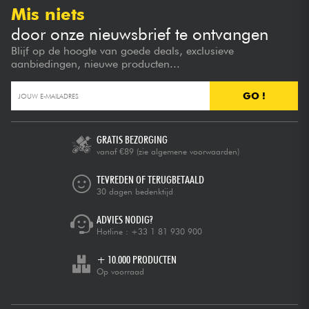
Mis niets
door onze nieuwsbrief te ontvangen
Blijf op de hoogte van goede deals, exclusieve
aanbiedingen, nieuwe producten...
GO !
GRATIS BEZORGING
vanaf €89
(zie algemene voorwaarden)
TEVREDEN OF TERUGBETAALD
30 dagen bedenktijd
ADVIES NODIG?
Hotline :
+33 1 81 930 900
+ 10.000 PRODUCTEN
Op voorraad