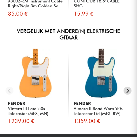
X3002-3M Instrument Cable
CONTOUR 18.6' CABLE,
Right/Right 3m Golden Se...
SHG
35.00 €
15.99 €
VERGELIJK MET ANDERE(N) ELEKTRISCHE
GITAAR
FENDER
FENDER
Vintera III Late '50s
Vintera II Road Worn '60s
Telecaster (MEX, MN) -
Telecaster Ltd (MEX, RW)...
butte...
1239.00 €
1359.00 €