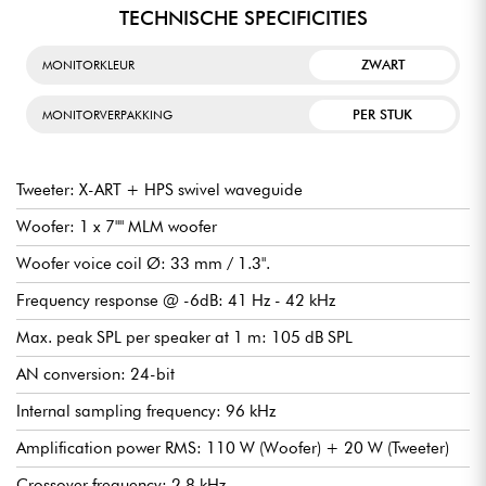
TECHNISCHE SPECIFICITIES
ZWART
MONITORKLEUR
PER STUK
MONITORVERPAKKING
Tweeter: X-ART + HPS swivel waveguide
Woofer: 1 x 7"" MLM woofer
Woofer voice coil Ø: 33 mm / 1.3".
Frequency response @ -6dB: 41 Hz - 42 kHz
Max. peak SPL per speaker at 1 m: 105 dB SPL
AN conversion: 24-bit
Internal sampling frequency: 96 kHz
Amplification power RMS: 110 W (Woofer) + 20 W (Tweeter)
Crossover frequency: 2.8 kHz