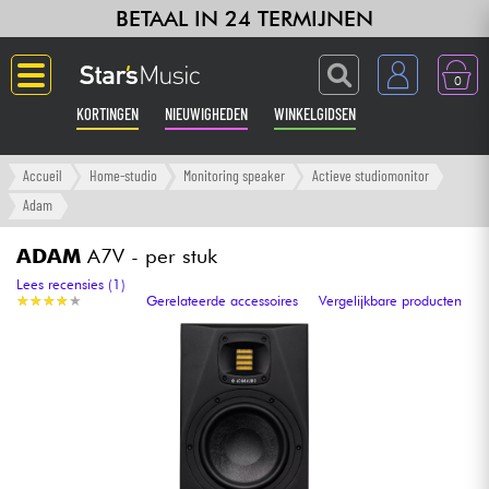
BETAAL IN 24 TERMIJNEN
0
KORTINGEN
NIEUWIGHEDEN
WINKELGIDSEN
Langue
Accueil
Home-studio
Monitoring speaker
Actieve studiomonitor
Adam
Gitaar & Bas
ADAM
A7V - per stuk
Versterker & Effecten
Lees recensies (1)
★
★
★
★
★
★
★
★
★
★
Gerelateerde accessoires
Vergelijkbare producten
Toetsenbord & Piano
Synths & samplers
Home-studio