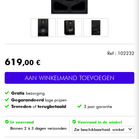
Hoofdtelefoon
Microfoon
DJ
Ref : 102232
Live Sound
619
,00 €
Licht
AAN WINKELMAND TOEVOEGEN
Drums & percussie
Gratis
bezorging
Gegarandeerd
lage prijzen
Blaasinstrument
Tevreden
of
terugbetaald
3 jaar garantie
Viool & Quatuor
In voorraad
Voorraad in de winkel
Binnen 2 à 3 dagen verzonden
Zie beschikbaarheid. winkel
Kinderen