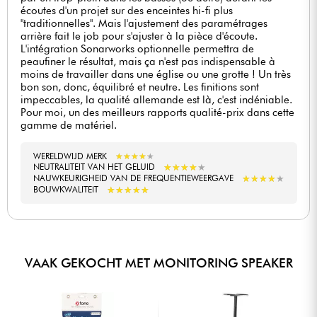
écoutes d'un projet sur des enceintes hi-fi plus
"traditionnelles". Mais l'ajustement des paramétrages
arrière fait le job pour s'ajuster à la pièce d'écoute.
L'intégration Sonarworks optionnelle permettra de
peaufiner le résultat, mais ça n'est pas indispensable à
moins de travailler dans une église ou une grotte ! Un très
bon son, donc, équilibré et neutre. Les finitions sont
impeccables, la qualité allemande est là, c'est indéniable.
Pour moi, un des meilleurs rapports qualité-prix dans cette
gamme de matériel.
WERELDWIJD MERK
★
★
★
★
★
★
★
★
★
★
★
★
★
★
★
★
★
★
★
★
NEUTRALITEIT VAN HET GELUID
★
★
★
★
★
★
★
★
★
★
NAUWKEURIGHEID VAN DE FREQUENTIEWEERGAVE
★
★
★
★
★
★
★
★
★
★
BOUWKWALITEIT
VAAK GEKOCHT MET MONITORING SPEAKER