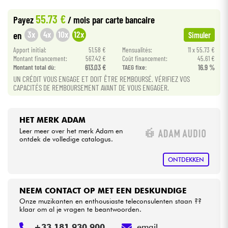
•
Star
'
S
Music
BORDEAUX
55.73 €
Payez
/ mois
par carte bancaire
•
Kabels & toebehoren
Star
'
S
Music
BRUXELLES
3x
4x
10x
12x
en
Simuler
•
Apport initial:
51.58 €
Mensualités:
11 x 55.73 €
Star
'
S
Music
LILLE
HiFi
Montant financement:
567.42 €
Coût financement:
45.61 €
Montant total dù:
613.03 €
TAEG fixe:
16.9 %
•
Star
'
S
Music
LYON
UN CRÉDIT VOUS ENGAGE ET DOIT ÊTRE REMBOURSÉ. VÉRIFIEZ VOS
Sets
CAPACITÉS DE REMBOURSEMENT AVANT DE VOUS ENGAGER.
•
Star
'
S
Music
PARIS
Bekijk onze merken
•
Star
'
S
Music
TOULOUSE
HET MERK ADAM
Leer meer over het merk Adam en
ontdek de volledige catalogus.
ONTDEKKEN
NEEM CONTACT OP MET EEN DESKUNDIGE
Onze muzikanten en enthousiaste teleconsulenten staan ??
klaar om al je vragen te beantwoorden.
+33 181 930 900
email