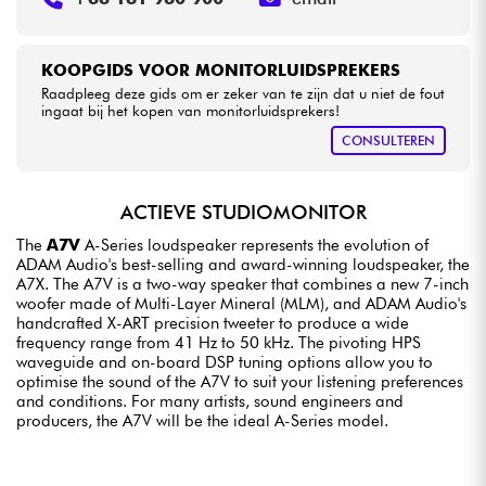
KOOPGIDS VOOR MONITORLUIDSPREKERS
Raadpleeg deze gids om er zeker van te zijn dat u niet de fout
ingaat bij het kopen van monitorluidsprekers!
CONSULTEREN
ACTIEVE STUDIOMONITOR
The
A7V
A-Series loudspeaker represents the evolution of
ADAM Audio's best-selling and award-winning loudspeaker, the
A7X. The A7V is a two-way speaker that combines a new 7-inch
woofer made of Multi-Layer Mineral (MLM), and ADAM Audio's
handcrafted X-ART precision tweeter to produce a wide
frequency range from 41 Hz to 50 kHz. The pivoting HPS
waveguide and on-board DSP tuning options allow you to
optimise the sound of the A7V to suit your listening preferences
and conditions. For many artists, sound engineers and
producers, the A7V will be the ideal A-Series model.