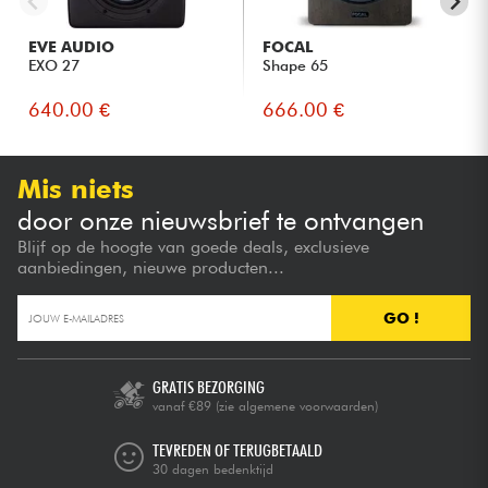
EVE AUDIO
FOCAL
EXO 27
Shape 65
640.00 €
666.00 €
Mis niets
door onze nieuwsbrief te ontvangen
Blijf op de hoogte van goede deals, exclusieve
aanbiedingen, nieuwe producten...
GO !
GRATIS BEZORGING
vanaf €89
(zie algemene voorwaarden)
TEVREDEN OF TERUGBETAALD
30 dagen bedenktijd