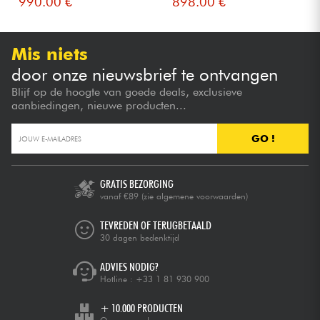
990.00 €
898.00 €
Mis niets
door onze nieuwsbrief te ontvangen
Blijf op de hoogte van goede deals, exclusieve
aanbiedingen, nieuwe producten...
GO !
GRATIS BEZORGING
vanaf €89
(zie algemene voorwaarden)
TEVREDEN OF TERUGBETAALD
30 dagen bedenktijd
ADVIES NODIG?
Hotline :
+33 1 81 930 900
+ 10.000 PRODUCTEN