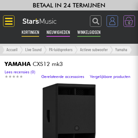
BETAAL IN 24 TERMIJNEN
0
KORTINGEN
NIEUWIGHEDEN
WINKELGIDSEN
Langue
Accueil
Live Sound
PA-luidsprekers
Actieve subwoofer
Yamaha
Gitaar & Bas
YAMAHA
CXS12 mk3
Lees recensies (0)
★
★
★
★
★
★
★
★
★
★
Gerelateerde accessoires
Vergelijkbare producten
Versterker & Effecten
Toetsenbord & Piano
Synths & samplers
Home-studio