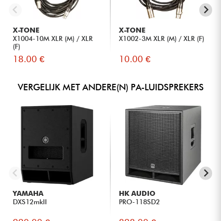
X-TONE
X-TONE
X1004-10M XLR (M) / XLR
X1002-3M XLR (M) / XLR (F)
(F)
18.00 €
10.00 €
VERGELIJK MET ANDERE(N) PA-LUIDSPREKERS
YAMAHA
HK AUDIO
DXS12mkII
PRO-118SD2