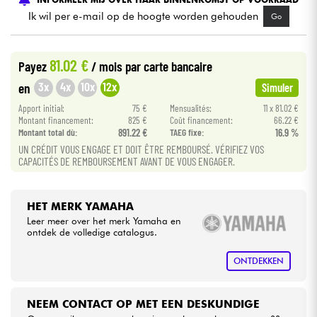
Ik wil per e-mail op de hoogte worden gehouden
Go
Kabels & toebehoren
81.02 €
Payez
/ mois
par carte bancaire
HiFi
3x
4x
10x
12x
en
Simuler
Apport initial:
75 €
Mensualités:
11 x 81.02 €
Sets
Montant financement:
825 €
Coût financement:
66.22 €
Montant total dù:
891.22 €
TAEG fixe:
16.9 %
Bekijk onze merken
UN CRÉDIT VOUS ENGAGE ET DOIT ÊTRE REMBOURSÉ. VÉRIFIEZ VOS
CAPACITÉS DE REMBOURSEMENT AVANT DE VOUS ENGAGER.
HET MERK YAMAHA
Leer meer over het merk Yamaha en
ontdek de volledige catalogus.
ONTDEKKEN
NEEM CONTACT OP MET EEN DESKUNDIGE