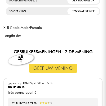
XLR MANNELIJK
AANSLUITINGSKABEL 2
TOONAFNEMER
SOORT KABEL
XLR Cable Male/Female
Length: 6m
GEBRUIKERSMENINGEN : 2 DE MENING
3,8
5
GEEF UW MENING
gepost op 03/09/2020 à 16:03
ARTHUR B.
Très bonne qualité
WERELDWIJD MERK
★
★
★
★
★
★
★
★
★
★