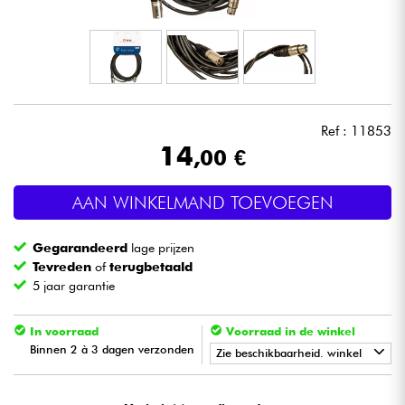
Hoofdtelefoon
Microfoon
DJ
Ref : 11853
14
,00 €
Live Sound
AAN WINKELMAND TOEVOEGEN
Licht
Gegarandeerd
lage prijzen
Drums & percussie
Tevreden
of
terugbetaald
5 jaar garantie
Blaasinstrument
In voorraad
Voorraad in de winkel
Binnen 2 à 3 dagen verzonden
Viool & Quatuor
Zie beschikbaarheid. winkel
•
Star
'
S
Music
BORDEAUX
Kinderen