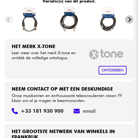
Variatie(s) van dit product.
•
Star
'
S
Music
BRUXELLES
Kabels & toebehoren
•
Star
'
S
Music
LILLE
HiFi
•
Star
'
S
Music
PARIS
HET MERK X-TONE
Sets
•
Star
'
S
Music
TOULOUSE
Leer meer over het merk X-tone en
ontdek de volledige catalogus.
Bekijk onze merken
ONTDEKKEN
NEEM CONTACT OP MET EEN DESKUNDIGE
Onze muzikanten en enthousiaste teleconsulenten staan ??
klaar om al je vragen te beantwoorden.
+33 181 930 900
email
HET GROOTSTE NETWERK VAN WINKELS IN
FRANKRIJK