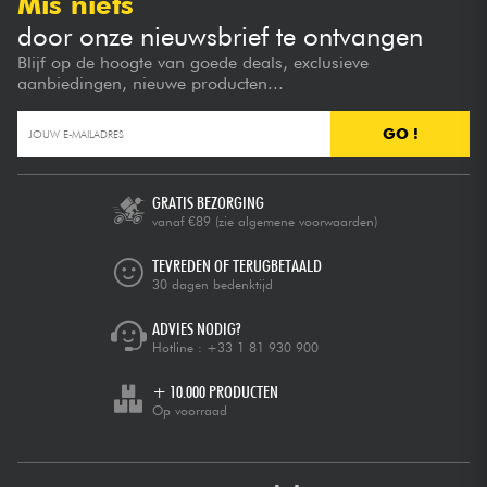
Mis niets
door onze nieuwsbrief te ontvangen
Blijf op de hoogte van goede deals, exclusieve
aanbiedingen, nieuwe producten...
GO !
GRATIS BEZORGING
vanaf €89
(zie algemene voorwaarden)
TEVREDEN OF TERUGBETAALD
30 dagen bedenktijd
ADVIES NODIG?
Hotline :
+33 1 81 930 900
+ 10.000 PRODUCTEN
Op voorraad