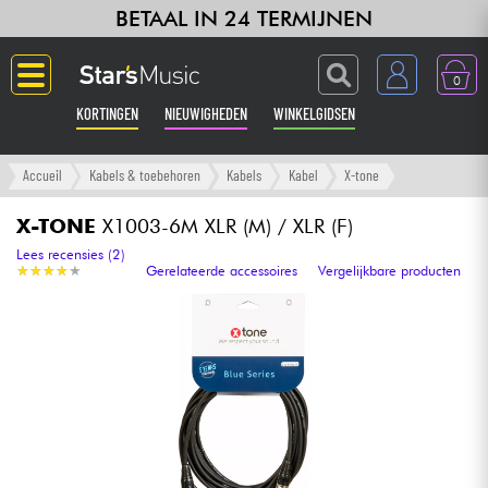
BETAAL IN 24 TERMIJNEN
0
KORTINGEN
NIEUWIGHEDEN
WINKELGIDSEN
Langue
Accueil
Kabels & toebehoren
Kabels
Kabel
X-tone
Gitaar & Bas
X-TONE
X1003-6M XLR (M) / XLR (F)
Lees recensies (2)
★
★
★
★
★
★
★
★
★
★
Gerelateerde accessoires
Vergelijkbare producten
Versterker & Effecten
Toetsenbord & Piano
Synths & samplers
Home-studio