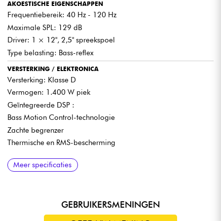
AKOESTISCHE EIGENSCHAPPEN
statief
Frequentiebereik: 40 Hz - 120 Hz
Maximale SPL: 129 dB
Driver: 1 × 12", 2,5" spreekspoel
Type belasting: Bass-reflex
VERSTERKING / ELEKTRONICA
Versterking: Klasse D
Vermogen: 1.400 W piek
Geïntegreerde DSP :
Bass Motion Control-technologie
Zachte begrenzer
Thermische en RMS-bescherming
AANSLUITING
BOUW / MECHANICA
Meer specificaties
Ingangen: 2 × XLR (L/R, bal/unbal)
Materiaal: Berkentriplex
Uitgangen: 2 × XLR Link
Afwerking: Duurzame polyurethaan coating
Bedieningselementen: Niveau, EQ, Fase, Crossover
Handgrepen: 1 aan elke kant
GEBRUIKERSMENINGEN
Rooster: Staal met interne schuimbescherming
Voet: M20 (paal/beenbevestiging)