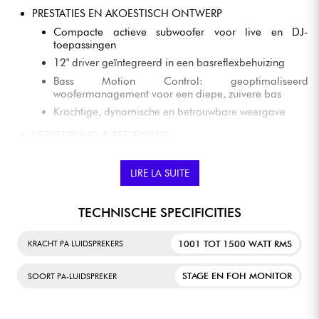
PRESTATIES EN AKOESTISCH ONTWERP
Compacte actieve subwoofer voor live en DJ-
toepassingen
12" driver geïntegreerd in een basreflexbehuizing
Bass Motion Control: geoptimaliseerd
woofermanagement voor een diepe, zuivere bas
Krachtige, dynamische en betrouwbare weergave
VERSTERKING & BEDIENING
Zeer efficiënte digitale klasse D-versterking
Volumeregeling, EQ, polariteitsomkering
LIRE LA SUITE
Crossover-frequentieselector
Ideale compatibiliteit met 8" / 10" satellieten of
TECHNISCHE SPECIFICITIES
compacte luidsprekers
CONSTRUCTIE & DRAAGBAARHEID
1001 TOT 1500 WATT RMS
KRACHT PA LUIDSPREKERS
Robuuste multiplex kast
STAGE EN FOH MONITOR
SOORT PA-LUIDSPREKER
Duurzame coating voor intensief gebruik
Ergonomische handgrepen voor eenvoudig transport
M20 schroefdraadvoet voor montage op paal of