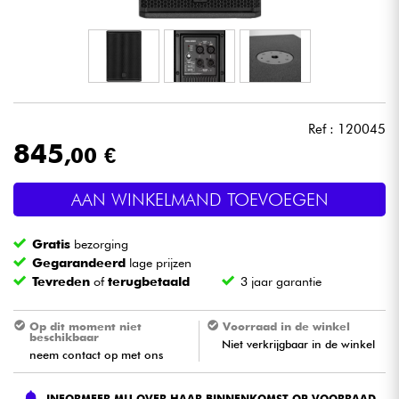
Hoofdtelefoon
Microfoon
DJ
Ref : 120045
845
,00 €
Live Sound
AAN WINKELMAND TOEVOEGEN
Licht
Gratis
bezorging
Drums & percussie
Gegarandeerd
lage prijzen
Tevreden
of
terugbetaald
3 jaar garantie
Blaasinstrument
Op dit moment niet
Voorraad in de winkel
beschikbaar
Niet verkrijgbaar in de winkel
Viool & Quatuor
neem contact op met ons
Kinderen
INFORMEER MIJ OVER HAAR BINNENKOMST OP VOORRAAD