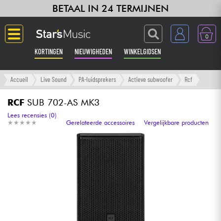
BETAAL IN 24 TERMIJNEN
0
KORTINGEN
NIEUWIGHEDEN
WINKELGIDSEN
Langue
Accueil
Live Sound
PA-luidsprekers
Actieve subwoofer
Rcf
Gitaar & Bas
RCF
SUB 702-AS MK3
Lees recensies (0)
★
★
★
★
★
★
★
★
★
★
Gerelateerde accessoires
Vergelijkbare producten
Versterker & Effecten
Toetsenbord & Piano
Synths & samplers
Home-studio