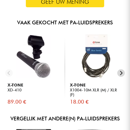
GEEF UW MENING
Afmetingen (H × B × D): 523 × 360 × 515 mm
Gewicht: 21 kg
VAAK GEKOCHT MET PA-LUIDSPREKERS
X-TONE
X-TONE
XD-410
X1004-10M XLR (M) / XLR
(F)
89.00 €
18.00 €
VERGELIJK MET ANDERE(N) PA-LUIDSPREKERS