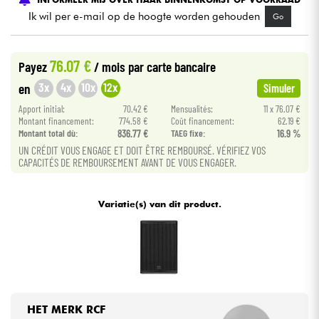
Ik wil per e-mail op de hoogte worden gehouden
Go
Kabels & toebehoren
76.07 €
Payez
/ mois
par carte bancaire
HiFi
3x
4x
10x
12x
en
Simuler
Apport initial:
70.42 €
Mensualités:
11 x 76.07 €
Sets
Montant financement:
774.58 €
Coût financement:
62.19 €
Montant total dù:
836.77 €
TAEG fixe:
16.9 %
Bekijk onze merken
UN CRÉDIT VOUS ENGAGE ET DOIT ÊTRE REMBOURSÉ. VÉRIFIEZ VOS
CAPACITÉS DE REMBOURSEMENT AVANT DE VOUS ENGAGER.
Variatie(s) van dit product.
HET MERK RCF