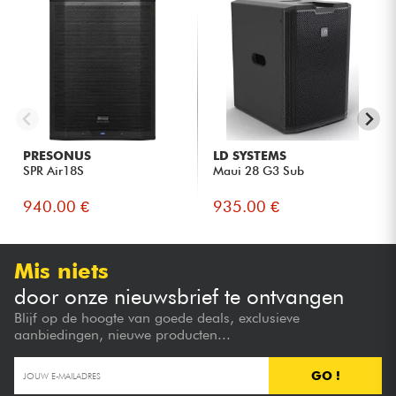
PRESONUS
LD SYSTEMS
SPR Air18S
Maui 28 G3 Sub
940.00 €
935.00 €
Mis niets
door onze nieuwsbrief te ontvangen
Blijf op de hoogte van goede deals, exclusieve
aanbiedingen, nieuwe producten...
GO !