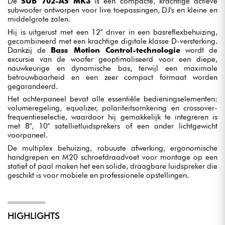
De
SUB 702-AS MK3
is een compacte, krachtige actieve
subwoofer ontworpen voor live toepassingen, DJ's en kleine en
middelgrote zalen.
Hij is uitgerust met een 12" driver in een basreflexbehuizing,
gecombineerd met een krachtige digitale klasse D-versterking.
Dankzij de
Bass Motion Control-technologie
wordt de
excursie van de woofer geoptimaliseerd voor een diepe,
nauwkeurige en dynamische bas, terwijl een maximale
betrouwbaarheid en een zeer compact formaat worden
gegarandeerd.
Het achterpaneel bevat alle essentiële bedieningselementen:
volumeregeling, equalizer, polariteitsomkering en crossover-
frequentieselectie, waardoor hij gemakkelijk te integreren is
met 8", 10" satellietluidsprekers of een ander lichtgewicht
voorpaneel.
De multiplex behuizing, robuuste afwerking, ergonomische
handgrepen en M20 schroefdraadvoet voor montage op een
statief of paal maken het een solide, draagbare luidspreker die
geschikt is voor mobiele en professionele opstellingen.
HIGHLIGHTS