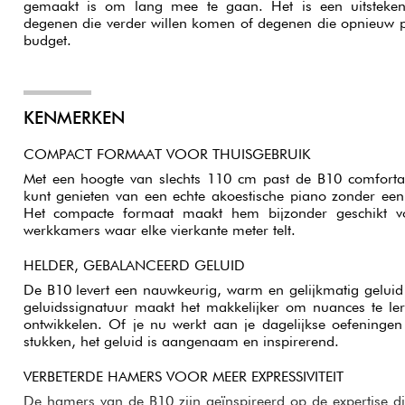
gemaakt is om lang mee te gaan. Het is een uitsteken
degenen die verder willen komen of degenen die opnieuw p
budget.
KENMERKEN
COMPACT FORMAAT VOOR THUISGEBRUIK
Met een hoogte van slechts 110 cm past de B10 comfortab
kunt genieten van een echte akoestische piano zonder een
Het compacte formaat maakt hem bijzonder geschikt v
werkkamers waar elke vierkante meter telt.
HELDER, GEBALANCEERD GELUID
De B10 levert een nauwkeurig, warm en gelijkmatig geluid 
geluidssignatuur maakt het makkelijker om nuances te ler
ontwikkelen. Of je nu werkt aan je dagelijkse oefeningen 
stukken, het geluid is aangenaam en inspirerend.
VERBETERDE HAMERS VOOR MEER EXPRESSIVITEIT
De hamers van de B10 zijn geïnspireerd op de expertise d