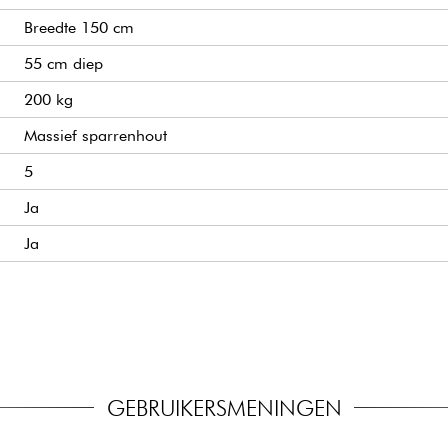
Breedte 150 cm
55 cm diep
200 kg
Massief sparrenhout
5
Ja
Ja
Nee
Yamaha China
Yamaha Japan
Japanse leverancier
GEBRUIKERSMENINGEN