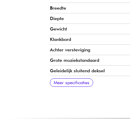
Breedte
Diepte
Gewicht
Klankbord
Achter versteviging
Grote muziekstandaard
Geleidelijk sluitend deksel
Onder het dak
Mechanisch
Herkomst frame
Snaren
Meer specificaties