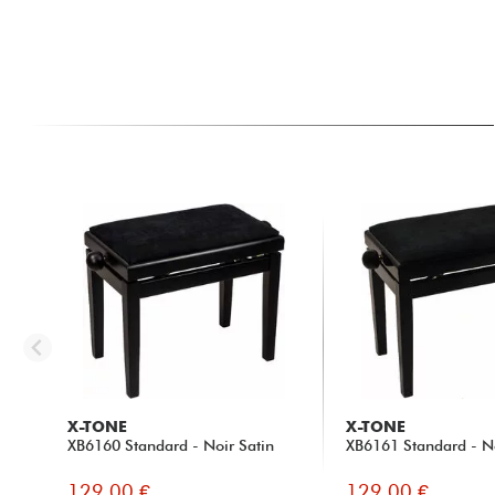
X-TONE
X-TONE
XB6160 Standard - Noir Satin
XB6161 Standard - N
129.00 €
129.00 €