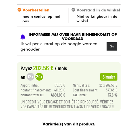
Voorbestellen
Voorraad in de winkel
neem contact op met
Niet verkrijgbaar in de
ons
winkel
INFORMEER MIJ OVER HAAR BINNENKOMST OP
VOORRAAD
Ik wil per e-mail op de hoogte worden
Go
gehouden
202.56 €
Payez
/ mois
12x
24x
en
Simuler
Apport initial:
178.75 €
Mensualités:
23 x 202.56 €
Montant financement:
4111.25 €
Coût financement:
547.63 €
Montant total dù:
4658.88 €
TAEG fixe:
13.6 %
UN CRÉDIT VOUS ENGAGE ET DOIT ÊTRE REMBOURSÉ. VÉRIFIEZ
VOS CAPACITÉS DE REMBOURSEMENT AVANT DE VOUS ENGAGER.
Variatie(s) van dit product.