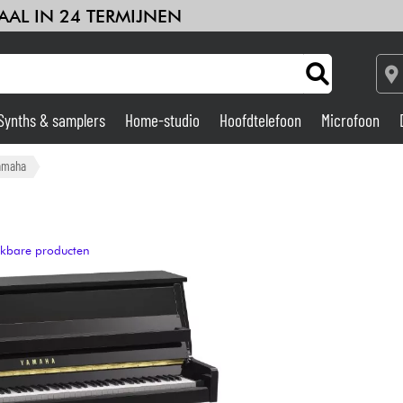
AAL IN 24 TERMIJNEN
Synths & samplers
Home-studio
Hoofdtelefoon
Microfoon
Versterker & Effecten
amaha
Home-studio
ijkbare producten
DJ
Drums & percussie
Kinderen