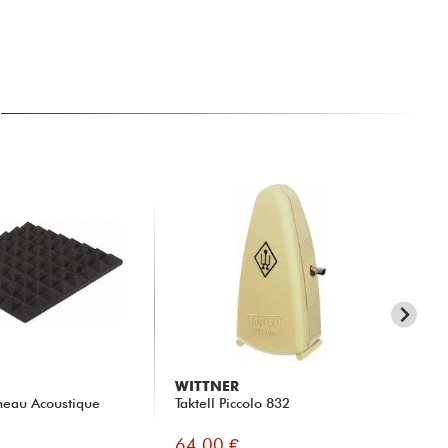
WITTNER
WI
neau Acoustique
Taktell Piccolo 832
Tak
64.00 €
63