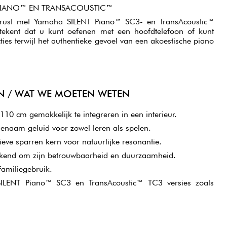
 PIANO™ EN TRANSACOUSTIC™
rust met Yamaha SILENT Piano™ SC3- en TransAcoustic™
etekent dat u kunt oefenen met een hoofdtelefoon of kunt
ies terwijl het authentieke gevoel van een akoestische piano
N / WAT WE MOETEN WETEN
10 cm gemakkelijk te integreren in een interieur.
enaam geluid voor zowel leren als spelen.
ve sparren kern voor natuurlijke resonantie.
ekend om zijn betrouwbaarheid en duurzaamheid.
familiegebruik.
ILENT Piano™ SC3 en TransAcoustic™ TC3 versies zoals