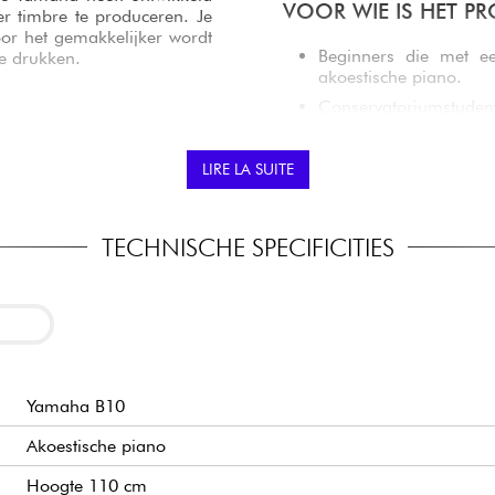
VOOR WIE IS HET P
er timbre te produceren. Je
oor het gemakkelijker wordt
Beginners die met ee
te drukken.
akoestische piano.
Conservatoriumstuden
thuis dagelijks op te w
, muzikale resonantie. Dit
sche rijkdom ontwikkelt en
Volwassenen die teru
LIRE LA SUITE
metingen. Het resultaat is
akoestisch klavier wil
e spelen.
Gezinnen die op zoek 
hun huis te integreren 
TECHNISCHE SPECIFICITIES
Pianoliefhebbers die
angbodem effectief bij hoge
upgraden naar een gro
liteit van de stemming, de
et instrument door de jaren
Yamaha B10
Akoestische piano
Hoogte 110 cm