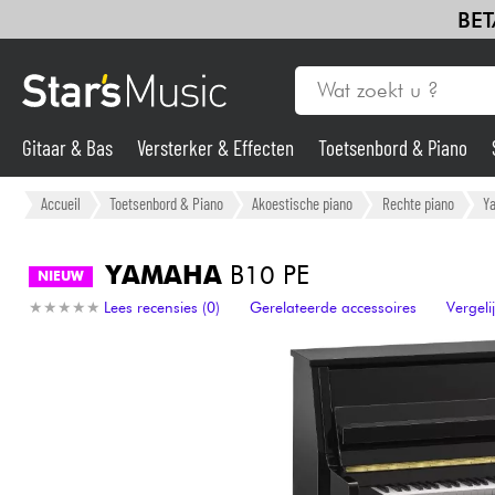
BET
Gitaar & Bas
Versterker & Effecten
Toetsenbord & Piano
Gitaar & Bas
Accueil
Toetsenbord & Piano
Akoestische piano
Rechte piano
Y
Synths & samplers
YAMAHA
B10 PE
NIEUW
★
★
★
★
★
★
★
★
★
★
Lees recensies (0)
Gerelateerde accessoires
Vergel
Microfoon
Licht
Viool & Quatuor