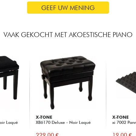
GEEF UW MENING
VAAK GEKOCHT MET AKOESTISCHE PIANO
X-TONE
X-TONE
oir Laqué
XB6170 Deluxe - Noir Laqué
xi 7002 Pan
229.00 €
19.00 €