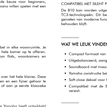
de keuze voor beginners,
COMPATIBEL MET SILENT
iano willen spelen met een
De B10 kan worden uitge
TC3-technologieën. Dit b
genieten van moderne funct
behouden blijft.
WAT WE LEUK VINDE
el in elke woonruimte. Je
 hele kamer op te offeren.
Compact formaat van 1
oor flats, woonkamers en
Uitgebalanceerd, aang
Soundboard met massie
Yamaha constructie b
over het hele klavier. Deze
Soft-close deksel voor 
en en een fijner gehoor te
of aan je eerste klassieke
Compatibel met de S
vereist.
ie Yamaha heeft ontwikkeld