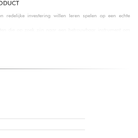
RODUCT
n redelijke investering willen leren spelen op een echte
ten die op zoek zijn naar een betrouwbaar instrument om
erken.
gkeren naar de piano en het authentieke gevoel van een
len herontdekken.
zijn naar een compacte, duurzame piano die gemakkelijk in
is.
 willen genieten van de kwaliteit van Yamaha zonder te
ter of duurder model.