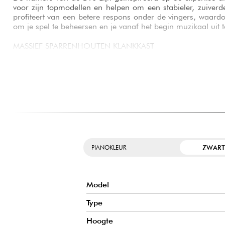
voor zijn topmodellen en helpen om een stabieler, zuiverd
profiteert van een betere respons onder de vingers, waard
om je spel te beheersen en je vanaf het begin muzikaal uit 
MASSIEF SPARRENHOUTEN KLANKKAST
De kern van massief sparrenhout creëert een natuurlijke
ontwerp zorgt ervoor dat de piano een superieure harmoni
een grote klankprojectie behoudt ondanks zijn compacte af
een levendig instrument dat een plezier is om elke dag op t
VERSTERKTE STRUCTUUR VOOR MEER STABILITEIT
De vijf verstevigingen aan de achterkant ondersteunen de z
snaarspanning. Deze constructie draagt bij aan de stabi
kwaliteit van de resonantie en de algehele levensduur van h
ZWART
PIANOKLEUR
heen.
Model
Type
Hoogte