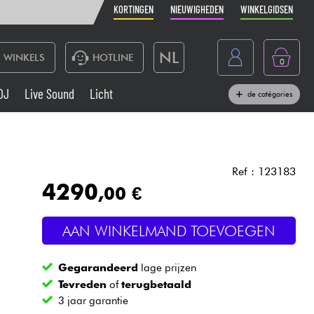
KORTINGEN
NIEUWIGHEDEN
WINKELGIDSEN
NL
WINKELS
HOTLINE
0
France
DJ
Live Sound
Licht
de catégories
Belgique
Toetsenbord & Piano
België
Hoofdtelefoon
España
Ref : 123183
4290
,00 €
Deutschland
Live Sound
English
AAN WINKELMAND TOEVOEGEN
Blaasinstrument
Gegarandeerd
lage prijzen
Kabels & toebehoren
Tevreden
of
terugbetaald
3 jaar garantie