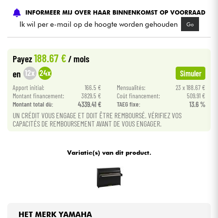
INFORMEER MIJ OVER HAAR BINNENKOMST OP VOORRAAD
Kabels & toebehoren
Ik wil per e-mail op de hoogte worden gehouden
Go
HiFi
188.67 €
Payez
/ mois
12x
24x
en
Simuler
Sets
Apport initial:
166.5 €
Mensualités:
23 x 188.67 €
Montant financement:
3829.5 €
Coût financement:
509.91 €
Bekijk onze merken
Montant total dù:
4339.41 €
TAEG fixe:
13.6 %
UN CRÉDIT VOUS ENGAGE ET DOIT ÊTRE REMBOURSÉ. VÉRIFIEZ VOS
CAPACITÉS DE REMBOURSEMENT AVANT DE VOUS ENGAGER.
Variatie(s) van dit product.
HET MERK YAMAHA