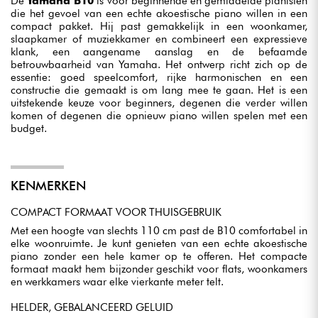
De
Yamaha B10
is voor beginnende en gemiddelde pianisten
die het gevoel van een echte akoestische piano willen in een
compact pakket. Hij past gemakkelijk in een woonkamer,
slaapkamer of muziekkamer en combineert een expressieve
klank, een aangename aanslag en de befaamde
betrouwbaarheid van Yamaha. Het ontwerp richt zich op de
essentie: goed speelcomfort, rijke harmonischen en een
constructie die gemaakt is om lang mee te gaan. Het is een
uitstekende keuze voor beginners, degenen die verder willen
komen of degenen die opnieuw piano willen spelen met een
budget.
KENMERKEN
COMPACT FORMAAT VOOR THUISGEBRUIK
Met een hoogte van slechts 110 cm past de B10 comfortabel in
elke woonruimte. Je kunt genieten van een echte akoestische
piano zonder een hele kamer op te offeren. Het compacte
formaat maakt hem bijzonder geschikt voor flats, woonkamers
en werkkamers waar elke vierkante meter telt.
HELDER, GEBALANCEERD GELUID