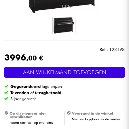
Hoofdtelefoon
Microfoon
DJ
Ref : 123198
Live Sound
3996
,00 €
Licht
AAN WINKELMAND TOEVOEGEN
Drums & percussie
Gegarandeerd
lage prijzen
Tevreden
of
terugbetaald
Blaasinstrument
3 jaar garantie
Viool & Quatuor
Op dit moment niet
Voorraad in de winkel
beschikbaar
Niet verkrijgbaar in de winkel
neem contact op met ons
Kinderen