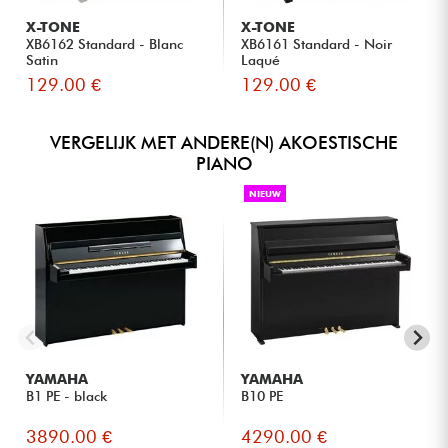
Volwassenen die terugkeren naar de piano en het
authentieke gevoel van een akoestisch klavier willen
X-TONE
X-TONE
herontdekken.
XB6162 Standard - Blanc
XB6161 Standard - Noir
Satin
Laqué
Gezinnen die op zoek zijn naar een compacte, duurzame
piano die gemakkelijk in hun huis te integreren is.
129.00 €
129.00 €
Pianoliefhebbers die willen genieten van de kwaliteit van
Yamaha zonder te upgraden naar een groter of duurder
VERGELIJK MET ANDERE(N) AKOESTISCHE
model.
PIANO
NIEUW
YAMAHA
YAMAHA
B1 PE - black
B10 PE
3890.00 €
4290.00 €