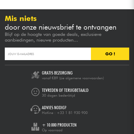
Mis niets
door onze nieuwsbrief te ontvangen
Blijf op de hoogte van goede deals, exclusieve
aanbiedingen, nieuwe producten...
GO !
GRATIS BEZORGING
vanaf €89
(zie algemene voorwaarden)
TEVREDEN OF TERUGBETAALD
30 dagen bedenktijd
ADVIES NODIG?
Hotline :
+33 1 81 930 900
+ 10.000 PRODUCTEN
Op voorraad