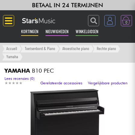
BETAAL IN 24 TERMIJNEN
0
KORTINGEN
NIEUWIGHEDEN
WINKELGIDSEN
Langue
Accueil
Toetsenbord & Piano
Akoestische piano
Rechte piano
Yamaha
Gitaar & Bas
YAMAHA
B10 PEC
Versterker & Effecten
Lees recensies (0)
★
★
★
★
★
★
★
★
★
★
Gerelateerde accessoires
Vergelijkbare producten
Toetsenbord & Piano
Synths & samplers
Home-studio