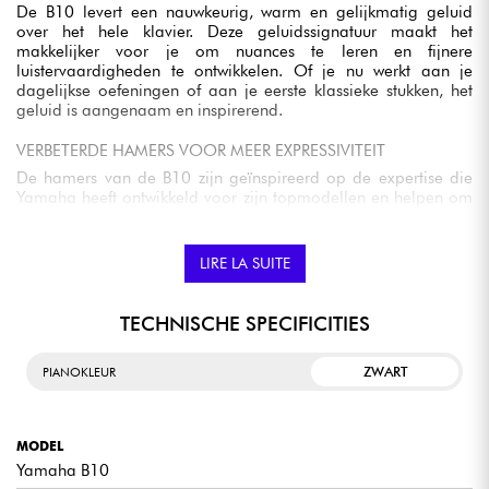
De B10 levert een nauwkeurig, warm en gelijkmatig geluid
over het hele klavier. Deze geluidssignatuur maakt het
makkelijker voor je om nuances te leren en fijnere
luistervaardigheden te ontwikkelen. Of je nu werkt aan je
dagelijkse oefeningen of aan je eerste klassieke stukken, het
geluid is aangenaam en inspirerend.
VERBETERDE HAMERS VOOR MEER EXPRESSIVITEIT
De hamers van de B10 zijn geïnspireerd op de expertise die
Yamaha heeft ontwikkeld voor zijn topmodellen en helpen om
een stabieler, zuiverder timbre te produceren. Je profiteert van
een betere respons onder de vingers, waardoor het makkelijker
wordt om je spel te beheersen en jezelf muzikaal uit te drukken
LIRE LA SUITE
vanaf het begin.
MASSIEF SPARRENHOUTEN KLANKKAST
TECHNISCHE SPECIFICITIES
De kern van massief sparrenhout creëert een natuurlijke,
muzikale resonantie. Dit ontwerp zorgt ervoor dat de piano een
ZWART
PIANOKLEUR
superieure harmonische rijkdom ontwikkelt en een grote
klankprojectie behoudt ondanks zijn compacte afmetingen. Het
resultaat is een levendig instrument dat een plezier is om elke
dag op te spelen.
MODEL
Yamaha B10
VERSTERKTE STRUCTUUR VOOR MEER STABILITEIT