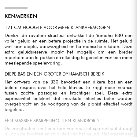
KENMERKEN
121 CM HOOGTE VOOR MEER KLANKVERMOGEN
Dankzij de royalere structuur ontwikkelt de Yamaha B30 een
voller geluid en een betere projectie in de ruimte. Het geluid
wint aan diepte, aanwezigheid en harmonische rijkdom. Deze
extra geluidsreserve maakt het mogelijk om een breder
repertoire aan te pakken en elke dag te genieten van een meer
meeslepende speelervaring.
DIEPE BAS EN EEN GROTER DYNAMISCH BEREIK
Het ontwerp van de B30 bevordert een rijkere bas en een
betere respons over het hele klavier. Je krijgt meer nuance
tussen zachte passages en krachtiger spel. Deze extra
expressiviteit betekent dat muzikale intenties beter worden
overgebracht en de voortgang van de pianist effectief wordt
begeleid.
EEN MASSIEF SPARRENHOUTEN KLANKBORD
De zangbodem met een kern van massief sparrenhout draagt
bij aan de kwaliteit en stabiliteit van het geluid. Het creëert een