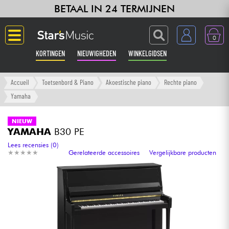
BETAAL IN 24 TERMIJNEN
0
KORTINGEN
NIEUWIGHEDEN
WINKELGIDSEN
Langue
Accueil
Toetsenbord & Piano
Akoestische piano
Rechte piano
Yamaha
Gitaar & Bas
NIEUW
YAMAHA
B30 PE
Versterker & Effecten
Lees recensies (0)
★
★
★
★
★
★
★
★
★
★
Gerelateerde accessoires
Vergelijkbare producten
Toetsenbord & Piano
Synths & samplers
Home-studio