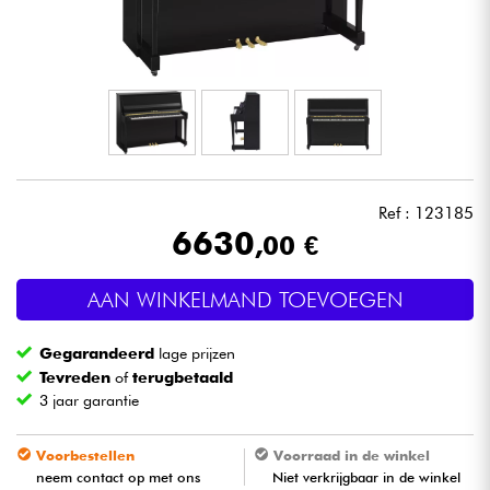
Hoofdtelefoon
Microfoon
DJ
Live Sound
Ref : 123185
6630
,00 €
Licht
AAN WINKELMAND TOEVOEGEN
Drums & percussie
Gegarandeerd
lage prijzen
Blaasinstrument
Tevreden
of
terugbetaald
3 jaar garantie
Viool & Quatuor
Voorbestellen
Voorraad in de winkel
neem contact op met ons
Niet verkrijgbaar in de winkel
Kinderen