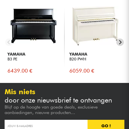
YAMAHA
YAMAHA
B3 PE
B20 PWH
6439.00 €
6059.00 €
Mis niets
door onze nieuwsbrief te ontvangen
Blijf op de hoogte van goede deals, exclusieve
aanbiedingen, nieuwe producten...
GO !