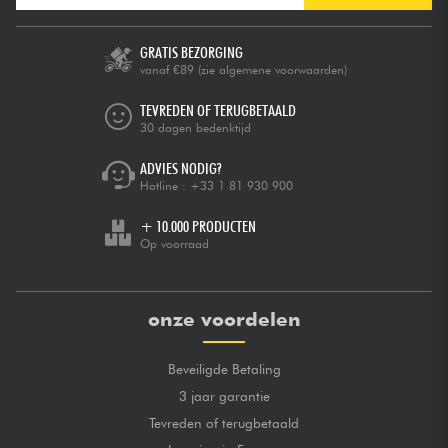
GRATIS BEZORGING
vanaf €89
(zie algemene voorwaarden)
TEVREDEN OF TERUGBETAALD
30 dagen bedenktijd
ADVIES NODIG?
Hotline :
+33 1 81 930 900
+ 10.000 PRODUCTEN
Op voorraad
onze voordelen
Beveiligde Betaling
3 jaar garantie
Tevreden of terugbetaald