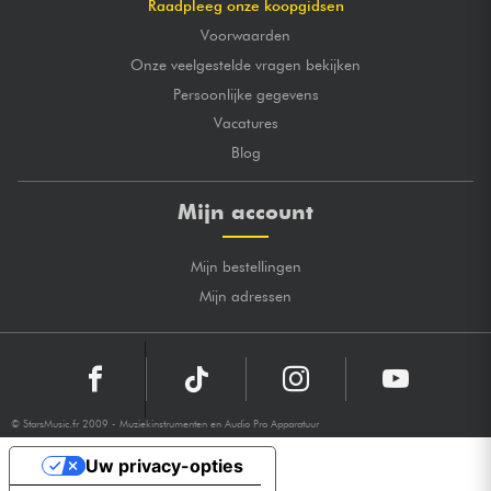
Raadpleeg onze koopgidsen
Voorwaarden
Onze veelgestelde vragen bekijken
Persoonlijke gegevens
Vacatures
Blog
Mijn account
Mijn bestellingen
Mijn adressen
© StarsMusic.fr 2009 - Muziekinstrumenten en Audio Pro Apparatuur
Uw privacy-opties