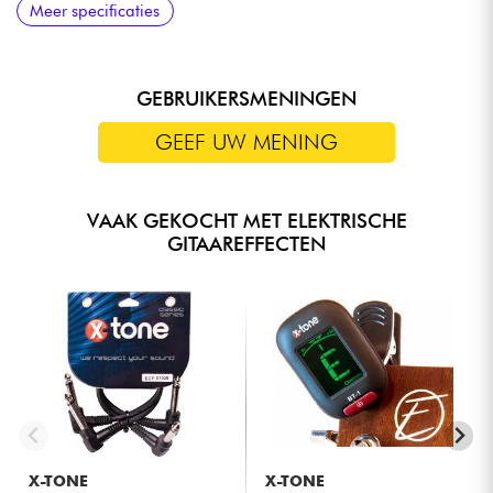
Meer specificaties
midden
123,5 x 53 mm
GEBRUIKERSMENINGEN
GEEF UW MENING
VAAK GEKOCHT MET ELEKTRISCHE
GITAAREFFECTEN
X-TONE
X-TONE