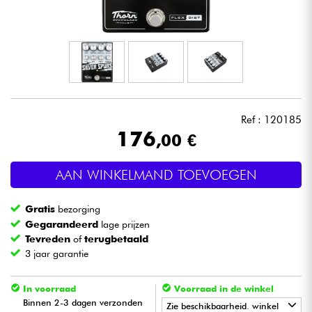
Hoofdtelefoon
Microfoon
DJ
Ref : 120185
Live Sound
176
,00 €
Licht
AAN WINKELMAND TOEVOEGEN
Drums & percussie
Gratis
bezorging
Gegarandeerd
lage prijzen
Blaasinstrument
Tevreden
of
terugbetaald
3 jaar garantie
Viool & Quatuor
In voorraad
Voorraad in de winkel
Binnen 2-3 dagen verzonden
Zie beschikbaarheid. winkel
Kinderen