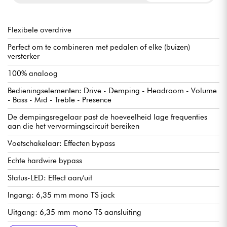
Flexibele overdrive
Perfect om te combineren met pedalen of elke (buizen)
versterker
100% analoog
Bedieningselementen: Drive - Demping - Headroom - Volume
- Bass - Mid - Treble - Presence
De dempingsregelaar past de hoeveelheid lage frequenties
aan die het vervormingscircuit bereiken
Voetschakelaar: Effecten bypass
Echte hardwire bypass
Status-LED: Effect aan/uit
Ingang: 6,35 mm mono TS jack
Uitgang: 6,35 mm mono TS aansluiting
Stroomvoorziening: 9 -18V DC
Stroomverbruik: 18 mA
Voedingsconnector: 5,5 x 2,1 mm barrel plug, negatief
Voeding niet meegeleverd
Geen batterijvoeding mogelijk
Afmetingen: Breedte x Diepte x Hoogte: 94 x 120 x 38 mm
Afmetingen met schakelaars, aansluitingen en knoppen: 94 x
Gewicht: 395 g