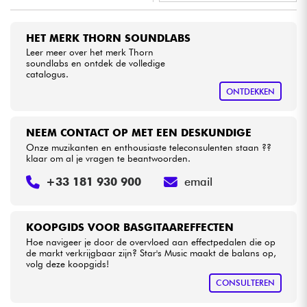
•
Star
'
S
Music
LILLE
Kabels & toebehoren
HET MERK THORN SOUNDLABS
Leer meer over het merk Thorn
soundlabs en ontdek de volledige
HiFi
catalogus.
ONTDEKKEN
Sets
NEEM CONTACT OP MET EEN DESKUNDIGE
Bekijk onze merken
Onze muzikanten en enthousiaste teleconsulenten staan ??
klaar om al je vragen te beantwoorden.
+33 181 930 900
email
KOOPGIDS VOOR BASGITAAREFFECTEN
Hoe navigeer je door de overvloed aan effectpedalen die op
de markt verkrijgbaar zijn? Star's Music maakt de balans op,
volg deze koopgids!
CONSULTEREN