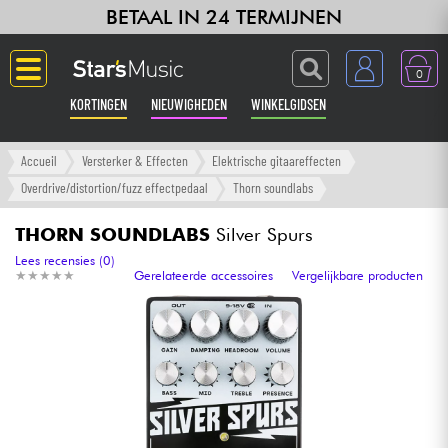
BETAAL IN 24 TERMIJNEN
0
KORTINGEN
NIEUWIGHEDEN
WINKELGIDSEN
Langue
Accueil
Versterker & Effecten
Elektrische gitaareffecten
Overdrive/distortion/fuzz effectpedaal
Thorn soundlabs
Gitaar & Bas
THORN SOUNDLABS
Silver Spurs
Versterker & Effecten
Lees recensies (0)
★
★
★
★
★
★
★
★
★
★
Gerelateerde accessoires
Vergelijkbare producten
Toetsenbord & Piano
Synths & samplers
Home-studio