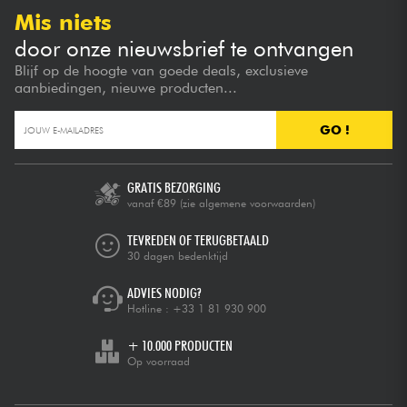
Mis niets
door onze nieuwsbrief te ontvangen
Blijf op de hoogte van goede deals, exclusieve
aanbiedingen, nieuwe producten...
GO !
GRATIS BEZORGING
vanaf €89
(zie algemene voorwaarden)
TEVREDEN OF TERUGBETAALD
30 dagen bedenktijd
ADVIES NODIG?
Hotline :
+33 1 81 930 900
+ 10.000 PRODUCTEN
Op voorraad