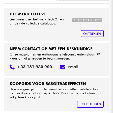
•
Star
'
S
Music
BRUXELLES
Kabels & toebehoren
HET MERK TECH 21
•
Star
'
S
Music
LILLE
Leer meer over het merk Tech 21 en
ontdek de volledige catalogus.
HiFi
•
Star
'
S
Music
LYON
ONTDEKKEN
Sets
•
Star
'
S
Music
PARIS
NEEM CONTACT OP MET EEN DESKUNDIGE
Bekijk onze merken
Onze muzikanten en enthousiaste teleconsulenten staan ??
klaar om al je vragen te beantwoorden.
+33 181 930 900
email
KOOPGIDS VOOR BASGITAAREFFECTEN
Hoe navigeer je door de overvloed aan effectpedalen die op
de markt verkrijgbaar zijn? Star's Music maakt de balans op,
volg deze koopgids!
CONSULTEREN