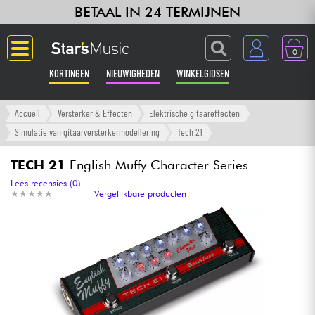
BETAAL IN 24 TERMIJNEN
0
KORTINGEN
NIEUWIGHEDEN
WINKELGIDSEN
Langue
Accueil
Versterker & Effecten
Elektrische gitaareffecten
Simulatie van gitaarversterkermodellering
Tech 21
Gitaar & Bas
TECH 21
English Muffy Character Series
Versterker & Effecten
Lees recensies (0)
★
★
★
★
★
★
★
★
★
★
Vergelijkbare producten
Toetsenbord & Piano
Synths & samplers
Home-studio