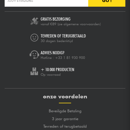
GO !
GRATIS BEZORGING
vanaf €89
(zie algemene voorwaarden)
TEVREDEN OF TERUGBETAALD
30 dagen bedenktijd
ADVIES NODIG?
Hotline :
+33 1 81 930 900
+ 10.000 PRODUCTEN
Op voorraad
onze voordelen
Beveiligde Betaling
3 jaar garantie
Tevreden of terugbetaald