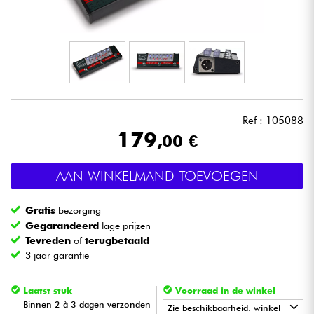
Hoofdtelefoon
Microfoon
DJ
Ref : 105088
Live Sound
179
,00 €
Licht
AAN WINKELMAND TOEVOEGEN
Drums & percussie
Gratis
bezorging
Gegarandeerd
lage prijzen
Blaasinstrument
Tevreden
of
terugbetaald
3 jaar garantie
Viool & Quatuor
Laatst stuk
Voorraad in de winkel
Binnen 2 à 3 dagen verzonden
Zie beschikbaarheid. winkel
Kinderen