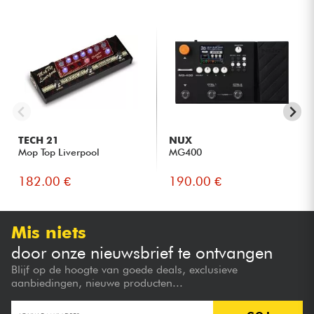
TECH 21
NUX
Mop Top Liverpool
MG400
182.00 €
190.00 €
Mis niets
door onze nieuwsbrief te ontvangen
Blijf op de hoogte van goede deals, exclusieve
aanbiedingen, nieuwe producten...