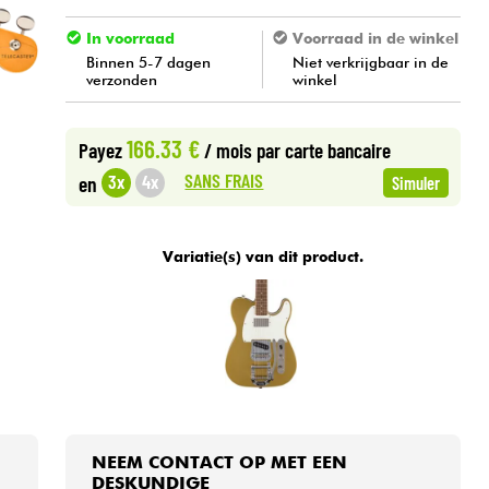
In voorraad
Voorraad in de winkel
Binnen 5-7 dagen
Niet verkrijgbaar in de
verzonden
winkel
166.33 €
Payez
/ mois
par carte bancaire
SANS FRAIS
3x
4x
en
Simuler
Variatie(s) van dit product.
NEEM CONTACT OP MET EEN
DESKUNDIGE