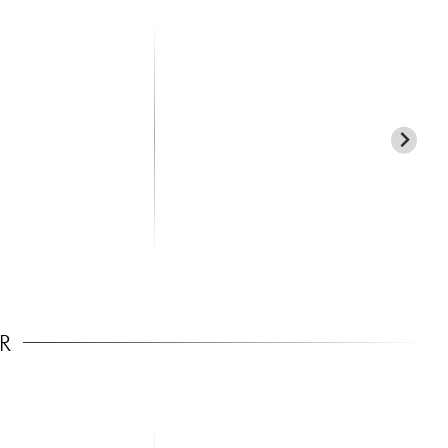
X-TONE
D'
.6' CABLE, SHG
X3002-3M Instrument Cable
PW-
Right/Right 3m Golden Se...
Clo
35.00 €
9.
R