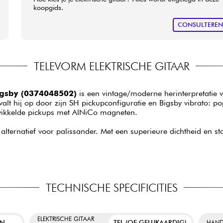
koopgids.
CONSULTERE
TELEVORM ELEKTRISCHE GITAAR
igsby (0374048502)
is een vintage/moderne herinterpretatie 
lt hij op door zijn SH pickupconfiguratie en Bigsby vibrato: po
gewikkelde pickups met AlNiCo magneten.
lternatief voor palissander. Met een superieure dichtheid en stab
TECHNISCHE SPECIFICITIES
ELEKTRISCHE GITAAR
EN
TEL (OF GELIJKAARDIG)
HAND