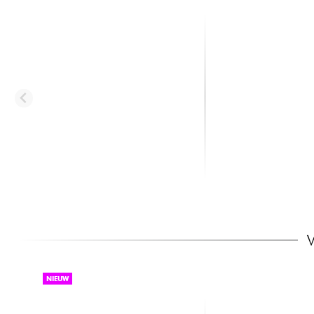
X-TONE
X-TONE
X1005-3M Jack (M) 6,35 / Jack
X2002-3M - Jack(M) 
(M) 6,35
Jack(M) 6,35 mono S.
10.00 €
19.30 €
NIEUW