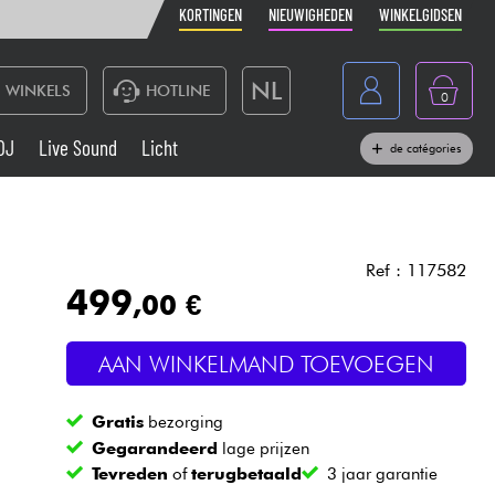
KORTINGEN
NIEUWIGHEDEN
WINKELGIDSEN
NL
WINKELS
HOTLINE
0
France
DJ
Live Sound
Licht
de catégories
Belgique
Toetsenbord & Piano
België
Hoofdtelefoon
España
Ref : 117582
499
,00 €
Deutschland
Live Sound
English
AAN WINKELMAND TOEVOEGEN
Blaasinstrument
Gratis
bezorging
Kabels & toebehoren
Gegarandeerd
lage prijzen
Tevreden
of
terugbetaald
3 jaar garantie