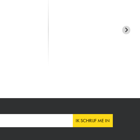
SQUIER
SQ
e Custom Esquire -
Classic Vibe Custom Telecaster
Cla
reen
SH Bigsby - aztec g...
SH 
491.00 €
53
IK SCHRIJF ME IN