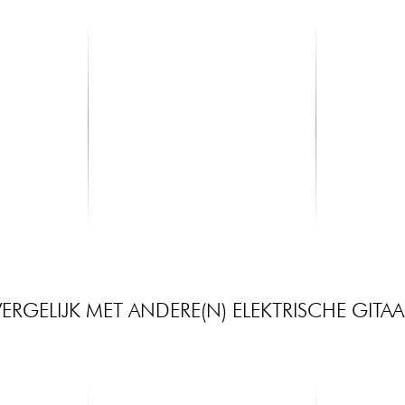
X-TONE
FENDER
6,35 mono /
xh 6200 Stand Guitare Sol
CONTOUR 18
..
13.90 €
15.99 €
VERGELIJK MET ANDERE(N) ELEKTRISCHE GITAA