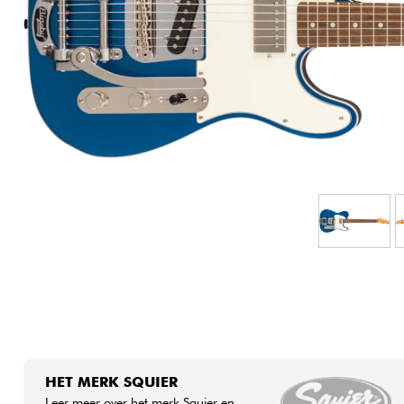
HiFi
HET MERK SQUIER
Leer meer over het merk Squier en