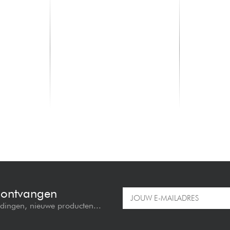
SQUIER
SQUIER
caster -
Classic Vibe Custom Esquire -
Classic Vib
candy apple red
Sherwood G
539.00 €
449.00 €
e ontvangen
edingen, nieuwe producten...