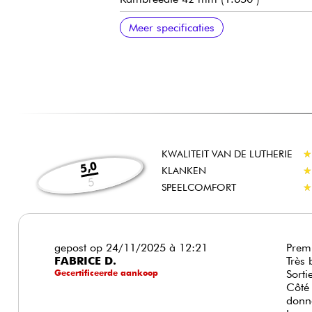
Fender Designed Alnico enkel- en enke
Hoofdvolume
Hoofdtoon
3x pickupschakelaar opties
Traditionele Squier Vintage-stijl Vibr
Squier standaard gesloten oliebad me
Hoogglans polyurethaan body afwerki
Hoogglans polyurethaan hals afwerkin
Aanbevolen snaardiktes: 009.042 of 0
Meer specificaties
KWALITEIT VAN DE LUTHERIE
★
★
5,0
KLANKEN
★
★
5
SPEELCOMFORT
★
★
gepost op 24/11/2025 à 12:21
Prem
FABRICE D.
Très 
Gecertificeerde aankoop
Sorti
Côté 
donne