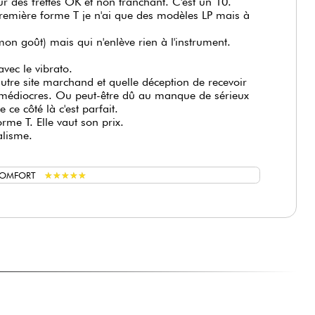
r des frettes OK et non tranchant. C'est un 10.
remière forme T je n'ai que des modèles LP mais à
mon goût) mais qui n'enlève rien à l'instrument.
vec le vibrato.
e site marchand et quelle déception de recevoir
ue médiocres. Ou peut-être dû au manque de sérieux
ce côté là c'est parfait.
me T. Elle vaut son prix.
alisme.
★
★
★
★
★
★
★
★
★
★
COMFORT