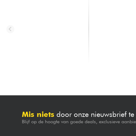
SQUIER
SQUIER
FSR Classic Vibe 60s Custom
Classic Vibe '50s Tele
Telecaster SH Wide Ran...
white blonde
479.00 €
470.00 €
Mis niets
door onze nieuwsbrief t
Blijf op de hoogte van goede deals, exclusieve aanbi