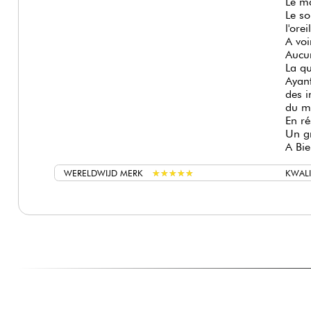
Le ma
Le so
l'ore
A voi
Aucun
La qu
Ayan
des i
du ma
En ré
Un gr
A Bie
WERELDWIJD MERK
★
★
★
★
★
★
★
★
★
★
KWALI