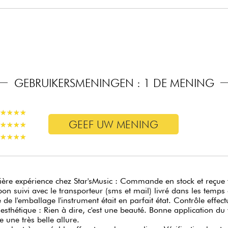
lspoels microfoon pickups
ato zwevend met Mustang zadels / Bigsby® B50
chanieken
ng
g
09.046
GEBRUIKERSMENINGEN : 1 DE MENING
★
★
★
★
★
★
★
★
GEEF UW MENING
★
★
★
★
★
★
★
★
★
★
★
★
★
★
★
★
ière expérience chez Star'sMusic : Commande en stock et reçu
bon suivi avec le transporteur (sms et mail) livré dans les temps 
e de l'emballage l'instrument était en parfait état. Contrôle effec
esthétique : Rien à dire, c'est une beauté. Bonne application du 
 une très belle allure.