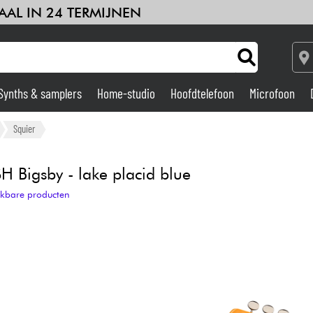
AAL IN 24 TERMIJNEN
Synths & samplers
Home-studio
Hoofdtelefoon
Microfoon
Versterker & Effecten
Squier
Home-studio
H Bigsby - lake placid blue
ijkbare producten
DJ
Drums & percussie
Kinderen