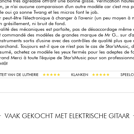
nche très agréable offrant une bonne glisse. Vérification hauteu
n, je n'ai aucune comparaison d'un autre modèle car c'est ma p
ille oui ça sonne Twang et les micros font le job.
r peut-être l'électronique à changer à l'avenir (un peu moyen à 
 grésillement, ni bruit de fond.
alité des mécaniques est parfaite, pas de désaccordage même a
t commandé des modèles de grandes marque de Mr G.. sur d'autr
nstruments sortis d'usine avec des contrôles de qualité plus q
rchand. Toujours est-il que ce n'est pas le cas de Star'sMusic, de 
sumé, achetez ce modèle les yeux fermés pour les adeptes de for
and Merci à toute l'équipe de Star'sMusic pour son professionn
ntôt
★
★
★
★
★
★
★
★
★
★
★
★
★
★
★
★
★
★
★
★
TEIT VAN DE LUTHERIE
KLANKEN
SPEEL
VAAK GEKOCHT MET ELEKTRISCHE GITAAR