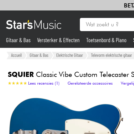
BET
Gitaar & Bas
Versterker & Effecten
Toetsenbord & Piano
Gitaar & Bas
Accueil
Gitaar & Bas
Elektrische Gitaar
Televorm elektrische gitaar
Synths & samplers
SQUIER
Classic Vibe Custom Telecaster S
★
★
★
★
★
★
★
★
★
★
Lees recensies (1)
Gerelateerde accessoires
Vergel
Microfoon
Licht
Viool & Quatuor