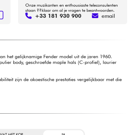
Onze muzikanten en enthousiaste teleconsulenten
staan ??klaar om al je vragen te beantwoorden.
+33 181 930 900
email
N
van het gelijknamige Fender model uit de jaren 1960.
pulier body, geschroefde maple hals (C-profiel), laurier
iliteit zijn de akoestische prestaties vergelijkbaar met die
JA
VAT MET KOP