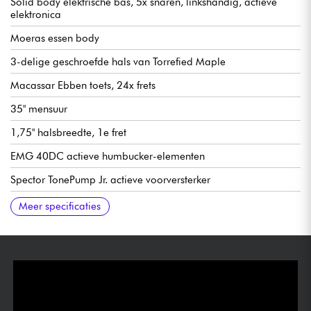
Solid body elektrische bas, 5x snaren, linkshandig, actieve
elektronica
Moeras essen body
3-delige geschroefde hals van Torrefied Maple
Macassar Ebben toets, 24x frets
35" mensuur
1,75" halsbreedte, 1e fret
EMG 40DC actieve humbucker-elementen
Spector TonePump Jr. actieve voorversterker
Brugvolume, halsvolume, basversterking, trebleversterking
Spector Hi-Mass vergrendelbare brug
Spector gesloten oliebad mechanieken
Meer specificaties