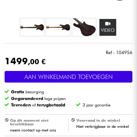
Hoofdtelefoon
Microfoon
VIDEO
DJ
Ref : 104956
Live Sound
1499
,00 €
Licht
AAN WINKELMAND TOEVOEGEN
Drums & percussie
Gratis
bezorging
Gegarandeerd
lage prijzen
Blaasinstrument
Tevreden
of
terugbetaald
3 jaar garantie
Viool & Quatuor
Op dit moment niet
Voorraad in de winkel
beschikbaar
Niet verkrijgbaar in de winkel
neem contact op met ons
Kinderen