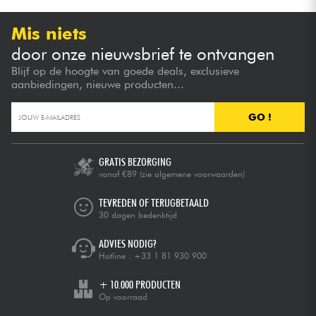
Mis niets
door onze nieuwsbrief te ontvangen
Blijf op de hoogte van goede deals, exclusieve
aanbiedingen, nieuwe producten...
GO !
GRATIS BEZORGING
vanaf €89
(zie algemene voorwaarden)
TEVREDEN OF TERUGBETAALD
30 dagen bedenktijd
ADVIES NODIG?
Hotline :
+33 1 81 930 900
+ 10.000 PRODUCTEN
Op voorraad