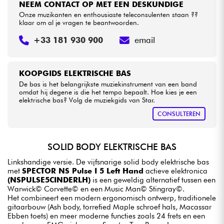
NEEM CONTACT OP MET EEN DESKUNDIGE
Onze muzikanten en enthousiaste teleconsulenten staan ??
klaar om al je vragen te beantwoorden.
+33 181 930 900
email
KOOPGIDS ELEKTRISCHE BAS
De bas is het belangrijkste muziekinstrument van een band
omdat hij degene is die het tempo bepaalt. Hoe kies je een
elektrische bas? Volg de muziekgids van Star.
CONSULTEREN
SOLID BODY ELEKTRISCHE BAS
Linkshandige versie. De vijfsnarige solid body elektrische bas
met
SPECTOR NS Pulse I 5 Left Hand
actieve elektronica
(NSPULSE5CINDERLH)
is een geweldig alternatief tussen een
Warwick© Corvette© en een Music Man© Stingray©.
Het combineert een modern ergonomisch ontwerp, traditionele
gitaarbouw (Ash body, torrefied Maple schroef hals, Macassar
Ebben toets) en meer moderne functies zoals 24 frets en een