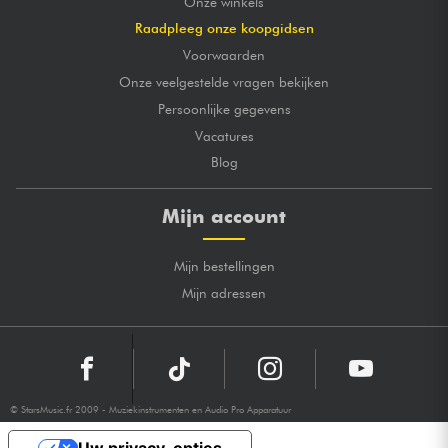
Onze winkels
Raadpleeg onze koopgidsen
Voorwaarden
Onze veelgestelde vragen bekijken
Persoonlijke gegevens
Vacatures
Blog
Mijn account
Mijn bestellingen
Mijn adressen
© StarsMusic.fr 2009 - Muziekinstrumenten en Audio Pro Apparatuur
Uw privacy-opties