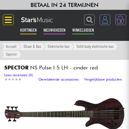
BETAAL IN 24 TERMIJNEN
0
KORTINGEN
NIEUWIGHEDEN
WINKELGIDSEN
Langue
Accueil
Gitaar & Bas
Elektrische bas
Solid body elektrische bas
Spector
Gitaar & Bas
SPECTOR
NS Pulse I 5 LH - cinder red
Versterker & Effecten
Lees recensies (0)
★
★
★
★
★
★
★
★
★
★
Gerelateerde accessoires
Vergelijkbare producten
Toetsenbord & Piano
Synths & samplers
Home-studio