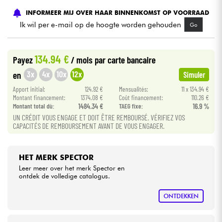
INFORMEER MIJ OVER HAAR BINNENKOMST OP VOORRAAD
Kabels & toebehoren
Ik wil per e-mail op de hoogte worden gehouden
Go
HiFi
134.94 €
Payez
/ mois
par carte bancaire
3x
4x
10x
12x
en
Simuler
Sets
Apport initial:
124.92 €
Mensualités:
11 x 134.94 €
Montant financement:
1374.08 €
Coût financement:
110.26 €
Bekijk onze merken
Montant total dù:
1484.34 €
TAEG fixe:
16.9 %
UN CRÉDIT VOUS ENGAGE ET DOIT ÊTRE REMBOURSÉ. VÉRIFIEZ VOS
CAPACITÉS DE REMBOURSEMENT AVANT DE VOUS ENGAGER.
HET MERK SPECTOR
Leer meer over het merk Spector en
ontdek de volledige catalogus.
ONTDEKKEN