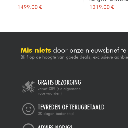
1499.00 €
1319.00 €
Mis niets
door onze nieuwsbrief t
Blijf op de hoogte van goede deals, exclusieve aanbi
GRATIS BEZORGING
vanaf €89
(zie algemene
voorwaarden)
TEVREDEN OF TERUGBETAALD
30 dagen bedenktijd
ADVIES NODIG?