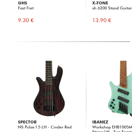
GHS
X-TONE
Fast Fret
xh 6200 Stand Guitar
9.30 €
13.90 €
SPECTOR
IBANEZ
NS Pulse I 5 LH - Cinder Red
Workshop EHB1005M
String LH - Sea Foam