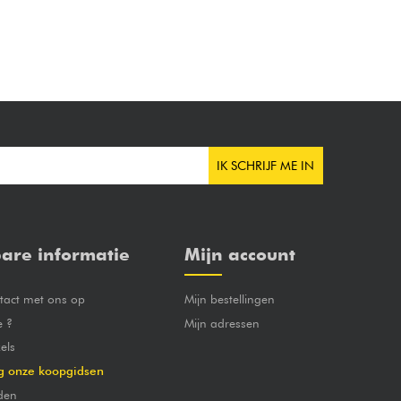
IK SCHRIJF ME IN
are informatie
Mijn account
act met ons op
Mijn bestellingen
e ?
Mijn adressen
els
g onze koopgidsen
den