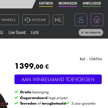
KORTINGEN
NIEUWIGHEDEN
WINKELGIDSEN
NL
WINKELS
HOTLINE
0
France
DJ
Live Sound
Licht
de catégories
Belgique
Toetsenbord & Piano
België
Hoofdtelefoon
España
Ref : 104954
1399
,00 €
Deutschland
Live Sound
English
AAN WINKELMAND TOEVOEGEN
Blaasinstrument
Gratis
bezorging
Kabels & toebehoren
Gegarandeerd
lage prijzen
Tevreden
of
terugbetaald
3 jaar garantie