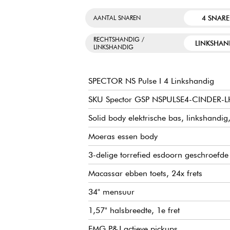
4 SNAR
AANTAL SNAREN
RECHTSHANDIG /
LINKSHAN
LINKSHANDIG
SPECTOR NS Pulse I 4 Linkshandig
SKU Spector GSP NSPULSE4-CINDER-L
Solid body elektrische bas, linkshandig,
Moeras essen body
3-delige torrefied esdoorn geschroefde
Macassar ebben toets, 24x frets
34" mensuur
1,57" halsbreedte, 1e fret
EMG P&J actieve pickups