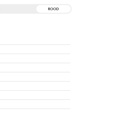
ROOD
R