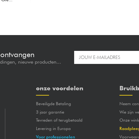
e ontvangen
edingen, nieuwe producten...
onze voordelen
Bruikb
Beveiligde Betaling
Neem cont
3 jaar garantie
Wie zijn w
Tevreden of terugbetaald
Onze wink
Levering in Europa
Raadplee
Voor professionelen
Voorwaar