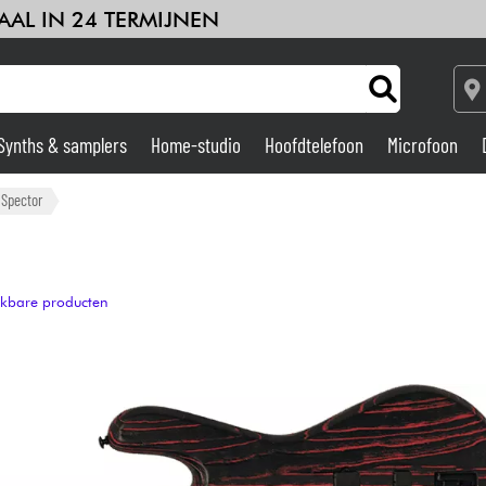
AAL IN 24 TERMIJNEN
Synths & samplers
Home-studio
Hoofdtelefoon
Microfoon
Versterker & Effecten
Spector
Home-studio
ijkbare producten
DJ
Drums & percussie
Kinderen