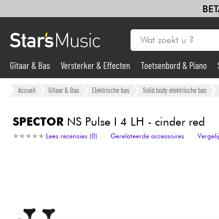
BET
Gitaar & Bas
Versterker & Effecten
Toetsenbord & Piano
Gitaar & Bas
Accueil
Gitaar & Bas
Elektrische bas
Solid body elektrische bas
Synths & samplers
SPECTOR
NS Pulse I 4 LH - cinder red
★
★
★
★
★
★
★
★
★
★
Lees recensies (0)
Gerelateerde accessoires
Vergel
Microfoon
Licht
Viool & Quatuor