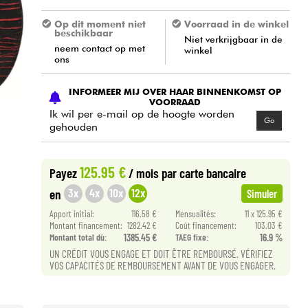
Op dit moment niet
Voorraad in de winkel
beschikbaar
Niet verkrijgbaar in de
neem contact op met
winkel
ons
INFORMEER MIJ OVER HAAR BINNENKOMST OP
VOORRAAD
Ik wil per e-mail op de hoogte worden
Go
gehouden
125.95 €
Payez
/ mois
par carte bancaire
3x
4x
10x
12x
en
Simuler
Apport initial:
116.58 €
Mensualités:
11 x 125.95 €
Montant financement:
1282.42 €
Coût financement:
103.03 €
Montant total dù:
1385.45 €
TAEG fixe:
16.9 %
UN CRÉDIT VOUS ENGAGE ET DOIT ÊTRE REMBOURSÉ. VÉRIFIEZ
VOS CAPACITÉS DE REMBOURSEMENT AVANT DE VOUS ENGAGER.