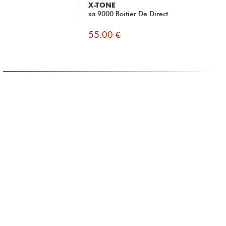
X-TONE
X-
xa 9000 Boitier De Direct
31
55.00 €
15