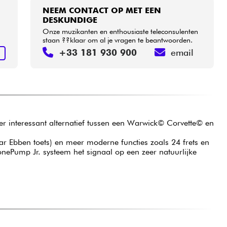
NEEM CONTACT OP MET EEN
DESKUNDIGE
Onze muzikanten en enthousiaste teleconsulenten
staan ??klaar om al je vragen te beantwoorden.
+33 181 930 900
email
N
er interessant alternatief tussen een Warwick© Corvette© en
r Ebben toets) en meer moderne functies zoals 24 frets en
nePump Jr. systeem het signaal op een zeer natuurlijke