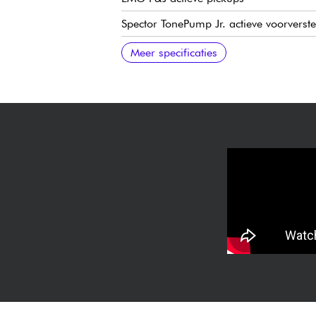
Spector TonePump Jr. actieve voorverste
Hoofdvolume, Pickup Blend, Bass Boost
Spector vergrendelbare brug
Spector gesloten oliebad mechanieken
Meer specificaties