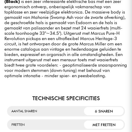
(Black)
is een zeer interessante elektrische bas met een zeer
ergonomisch ontwerp, onberispelijk vakmanschap van
topklasse en zeer veelzijdige elektronica. De massieve body is
gemaakt van Mahonie (Swamp Ash voor de zwarte afwerking),
de geschroefde hals is gemaakt van Esdoorn en de hals is
gemaakt van palissander en bezet met 24 waaierfrets (multi-
scale toonhoogte 33"~34.5"). Uitgerust met Marcus Pure-H
Revolution pickups en een ultraflexibel Marcus Heritage-3
circuit, is het ontworpen door de grote Marcus Miller om een
enorme catalogus aan vintage en hedendaagse geluiden te
bieden, expressief en organisch in alle omstandigheden. Een
instrument uitgerust met een mensuur toets met waaierfrets
biedt twee grote voordelen: - geoptimaliseerde snaarspanning
voor modern stemmen (down-tuning) met behoud van
optimale intonatie - minder spier- en peesbelasting.
TECHNISCHE SPECIFICITIES
6 SNAREN
AANTAL SNAREN
MET FRETTEN
FRETTEN