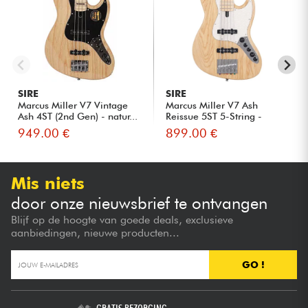
SIRE
SIRE
Marcus Miller V7 Vintage
Marcus Miller V7 Ash
Ash 4ST (2nd Gen) - natur...
Reissue 5ST 5-String -
natura...
949.00 €
899.00 €
Mis niets
door onze nieuwsbrief te ontvangen
Blijf op de hoogte van goede deals, exclusieve
aanbiedingen, nieuwe producten...
GO !