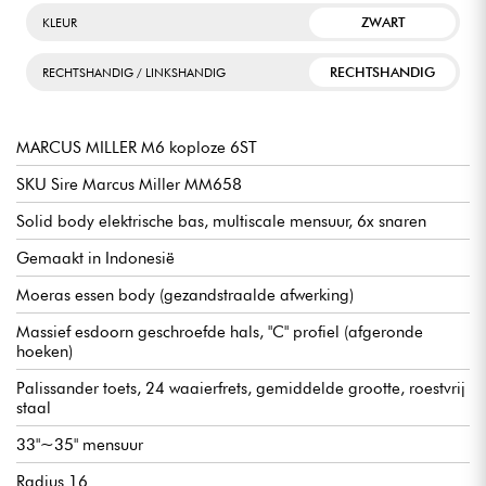
ZWART
KLEUR
RECHTSHANDIG
RECHTSHANDIG / LINKSHANDIG
MARCUS MILLER M6 koploze 6ST
SKU Sire Marcus Miller MM658
Solid body elektrische bas, multiscale mensuur, 6x snaren
Gemaakt in Indonesië
Moeras essen body (gezandstraalde afwerking)
Massief esdoorn geschroefde hals, "C" profiel (afgeronde
hoeken)
Palissander toets, 24 waaierfrets, gemiddelde grootte, roestvrij
staal
33"~35" mensuur
Radius 16