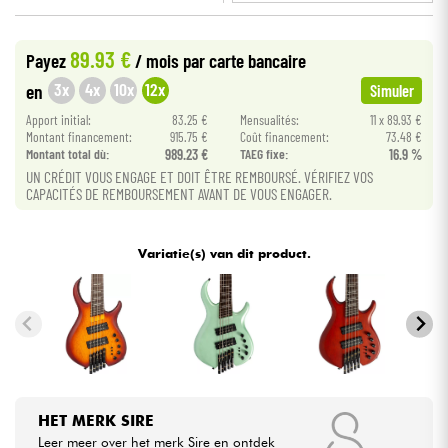
•
BASS MANIAC BY
Star
'
S
Music
Kabels & toebehoren
89.93 €
Payez
/ mois
par carte bancaire
3x
4x
10x
12x
en
Simuler
HiFi
Apport initial:
83.25 €
Mensualités:
11 x 89.93 €
Montant financement:
915.75 €
Coût financement:
73.48 €
Montant total dù:
989.23 €
TAEG fixe:
16.9 %
Sets
UN CRÉDIT VOUS ENGAGE ET DOIT ÊTRE REMBOURSÉ. VÉRIFIEZ VOS
CAPACITÉS DE REMBOURSEMENT AVANT DE VOUS ENGAGER.
Bekijk onze merken
Variatie(s) van dit product.
HET MERK SIRE
Leer meer over het merk Sire en ontdek