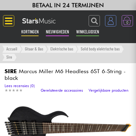
BETAAL IN 24 TERMIJNEN
0
KORTINGEN
NIEUWIGHEDEN
WINKELGIDSEN
Langue
Accueil
Gitaar & Bas
Elektrische bas
Solid body elektrische bas
Sire
Gitaar & Bas
SIRE
Marcus Miller M6 Headless 6ST 6-String -
black
Versterker & Effecten
Lees recensies (0)
★
★
★
★
★
★
★
★
★
★
Gerelateerde accessoires
Vergelijkbare producten
Toetsenbord & Piano
Synths & samplers
Home-studio