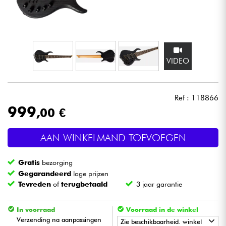
Hoofdtelefoon
Microfoon
VIDEO
DJ
Live Sound
Ref : 118866
999
,00 €
Licht
AAN WINKELMAND TOEVOEGEN
Drums & percussie
Gratis
bezorging
Blaasinstrument
Gegarandeerd
lage prijzen
Tevreden
of
terugbetaald
3 jaar garantie
Viool & Quatuor
In voorraad
Voorraad in de winkel
Verzending na aanpassingen
Zie beschikbaarheid. winkel
Kinderen