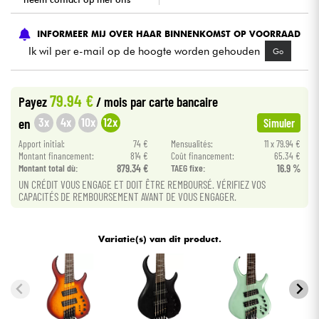
Kabels & toebehoren
INFORMEER MIJ OVER HAAR BINNENKOMST OP VOORRAAD
Ik wil per e-mail op de hoogte worden gehouden
Go
HiFi
79.94 €
Payez
/ mois
par carte bancaire
Sets
3x
4x
10x
12x
en
Simuler
Bekijk onze merken
Apport initial:
74 €
Mensualités:
11 x 79.94 €
Montant financement:
814 €
Coût financement:
65.34 €
Montant total dù:
879.34 €
TAEG fixe:
16.9 %
UN CRÉDIT VOUS ENGAGE ET DOIT ÊTRE REMBOURSÉ. VÉRIFIEZ VOS
CAPACITÉS DE REMBOURSEMENT AVANT DE VOUS ENGAGER.
Variatie(s) van dit product.