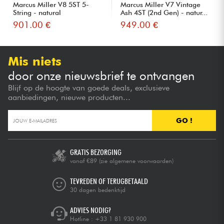
Marcus Miller V8 5ST 5-
Marcus Miller V7 Vintage
String - natural
Ash 4ST (2nd Gen) - natur...
901.00 €
949.00 €
Mis niets
door onze nieuwsbrief te ontvangen
Blijf op de hoogte van goede deals, exclusieve
aanbiedingen, nieuwe producten...
GO !
GRATIS BEZORGING
vanaf €89
(zie algemene voorwaarden)
TEVREDEN OF TERUGBETAALD
30 dagen bedenktijd
ADVIES NODIG?
Hotline :
+33 1 81 930 900