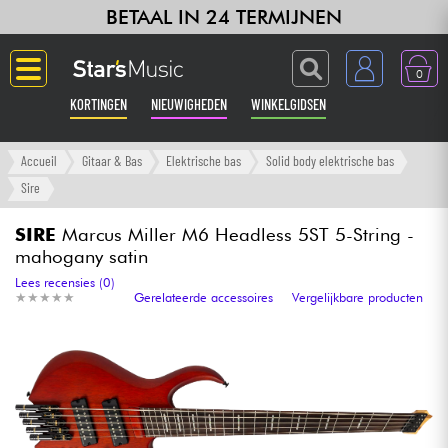
BETAAL IN 24 TERMIJNEN
0
KORTINGEN
NIEUWIGHEDEN
WINKELGIDSEN
Langue
Accueil
Gitaar & Bas
Elektrische bas
Solid body elektrische bas
Sire
Gitaar & Bas
SIRE
Marcus Miller M6 Headless 5ST 5-String -
mahogany satin
Versterker & Effecten
Lees recensies (0)
★
★
★
★
★
★
★
★
★
★
Gerelateerde accessoires
Vergelijkbare producten
Toetsenbord & Piano
Synths & samplers
Home-studio