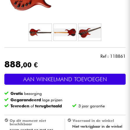
Hoofdtelefoon
Microfoon
DJ
Live Sound
Ref : 118861
888
,00 €
Licht
AAN WINKELMAND TOEVOEGEN
Drums & percussie
Gratis
bezorging
Blaasinstrument
Gegarandeerd
lage prijzen
Tevreden
of
terugbetaald
3 jaar garantie
Viool & Quatuor
Op dit moment niet
Voorraad in de winkel
beschikbaar
Niet verkrijgbaar in de winkel
Kinderen
neem contact op met ons