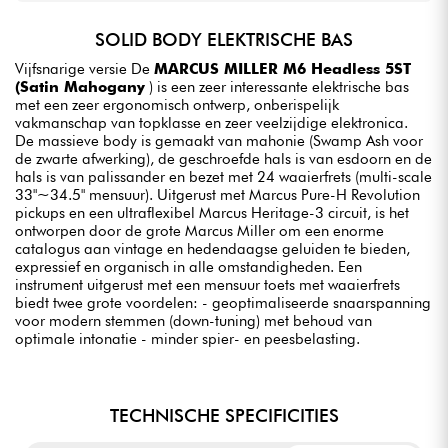
SOLID BODY ELEKTRISCHE BAS
Vijfsnarige versie De
MARCUS MILLER M6 Headless 5ST
(Satin Mahogany
) is een zeer interessante elektrische bas
met een zeer ergonomisch ontwerp, onberispelijk
vakmanschap van topklasse en zeer veelzijdige elektronica.
De massieve body is gemaakt van mahonie (Swamp Ash voor
de zwarte afwerking), de geschroefde hals is van esdoorn en de
hals is van palissander en bezet met 24 waaierfrets (multi-scale
33"~34.5" mensuur). Uitgerust met Marcus Pure-H Revolution
pickups en een ultraflexibel Marcus Heritage-3 circuit, is het
ontworpen door de grote Marcus Miller om een enorme
catalogus aan vintage en hedendaagse geluiden te bieden,
expressief en organisch in alle omstandigheden. Een
instrument uitgerust met een mensuur toets met waaierfrets
biedt twee grote voordelen: - geoptimaliseerde snaarspanning
voor modern stemmen (down-tuning) met behoud van
optimale intonatie - minder spier- en peesbelasting.
TECHNISCHE SPECIFICITIES