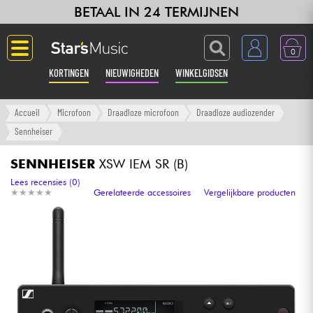
BETAAL IN 24 TERMIJNEN
0
KORTINGEN
NIEUWIGHEDEN
WINKELGIDSEN
Langue
Accueil
Microfoon
Draadloze microfoon
Draadloze audiozender
Sennheiser
Gitaar & Bas
SENNHEISER
XSW IEM SR (B)
Versterker & Effecten
Lees recensies (0)
★
★
★
★
★
★
★
★
★
★
Gerelateerde accessoires
Vergelijkbare producten
Toetsenbord & Piano
Synths & samplers
Home-studio