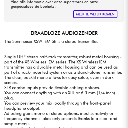
Vind alle informatie over onze superstores en onze
gespecialiseerde boetieks.
MEER TE WETEN KOMEN
DRAADLOZE AUDIOZENDER
The Sennheiser XSW IEM SR is a stereo transmitter.
Single UHF stereo half-rack transmitter, robust metal housing -
part of the XS Wireless IEM series. The XS Wireless IEM
transmitter has a durable metal housing and can be used as
part of a rack-mounted system or as a stand-alone transmitter.
The clear, backlit menu allows for easy setup, even in dark
scenes.
XLR combo inputs provide flexible cabling options.
You can connect anything with an XLR or 6.3 mm (1/4 inch)
plug.
You can preview your mix locally through the front-panel
headphone output.
Adjusting gain, mono or stereo options, input sensitivity or
frequency channels takes only seconds thanks to a clear and
simple menu.