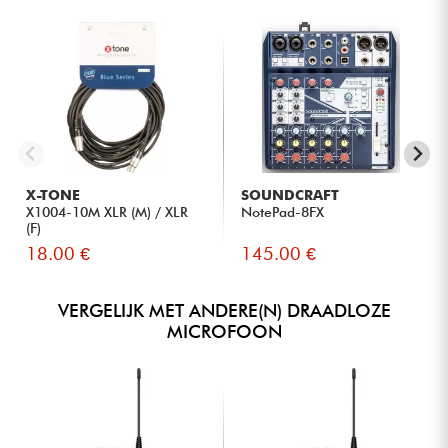
X-TONE
SOUNDCRAFT
X1004-10M XLR (M) / XLR
NotePad-8FX
(F)
18.00 €
145.00 €
VERGELIJK MET ANDERE(N) DRAADLOZE
MICROFOON