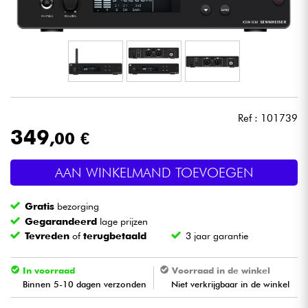
Hoofdtelefoon
Microfoon
DJ
Ref : 101739
Live Sound
349
,00 €
Licht
AAN WINKELMAND TOEVOEGEN
Drums & percussie
Gratis
bezorging
Gegarandeerd
lage prijzen
Blaasinstrument
Tevreden
of
terugbetaald
3 jaar garantie
Viool & Quatuor
In voorraad
Voorraad in de winkel
Binnen 5-10 dagen verzonden
Niet verkrijgbaar in de winkel
Kinderen