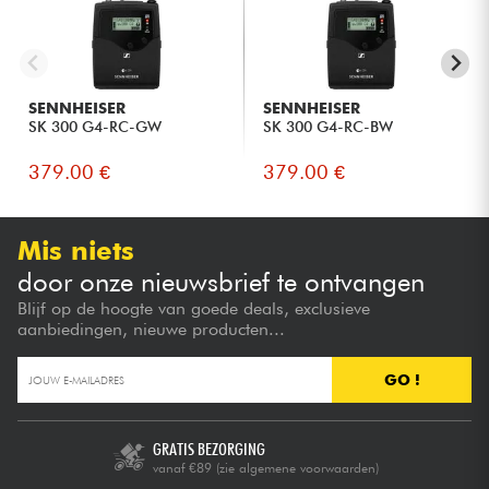
SENNHEISER
SENNHEISER
SK 300 G4-RC-GW
SK 300 G4-RC-BW
379.00 €
379.00 €
Mis niets
door onze nieuwsbrief te ontvangen
Blijf op de hoogte van goede deals, exclusieve
aanbiedingen, nieuwe producten...
GO !
GRATIS BEZORGING
vanaf €89
(zie algemene voorwaarden)