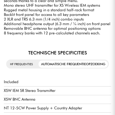
seconds thanks to a clear and simple menu.
Mono stereo UHF transmitter for XS Wireless IEM systems
Rugged metal housing in a standard half-rack format
Backlit front panel for access to all key parameters
2 XLR and TRS 6.3 mm (1/4 inch) combo inputs
Additional headphone output (6.3 mm / ¼ inch) on front panel
Removable BNC antenna for optimal positioning options
8 frequency banks with 12 pre-calculated channels each.
TECHNISCHE SPECIFICITIES
AUTOMATISCHE FREQUENTIEOPZOEKING
HF FREQUENTIES
Included
XSW IEM SR Stereo Transmitter
XSW BNC Antenna
NT 12-5CW Power Supply + Country Adapter