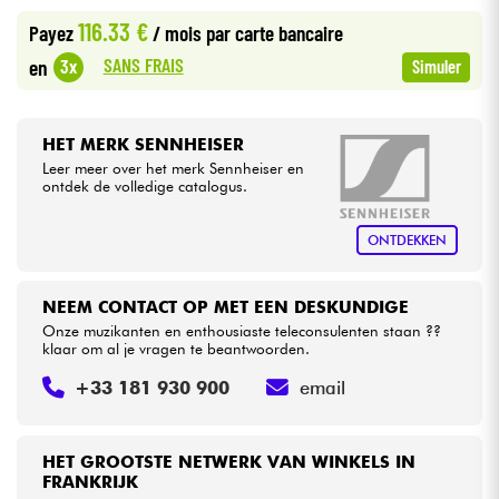
116.33 €
Payez
/ mois
par carte bancaire
Kabels & toebehoren
SANS FRAIS
3x
en
Simuler
HiFi
HET MERK SENNHEISER
Leer meer over het merk Sennheiser en
Sets
ontdek de volledige catalogus.
Bekijk onze merken
ONTDEKKEN
NEEM CONTACT OP MET EEN DESKUNDIGE
Onze muzikanten en enthousiaste teleconsulenten staan ??
klaar om al je vragen te beantwoorden.
+33 181 930 900
email
HET GROOTSTE NETWERK VAN WINKELS IN
FRANKRIJK