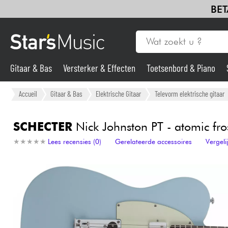
BET
Gitaar & Bas
Versterker & Effecten
Toetsenbord & Piano
Gitaar & Bas
Accueil
Gitaar & Bas
Elektrische Gitaar
Televorm elektrische gitaar
Synths & samplers
SCHECTER
Nick Johnston PT - atomic fro
★
★
★
★
★
★
★
★
★
★
Lees recensies (0)
Gerelateerde accessoires
Vergel
Microfoon
Licht
Viool & Quatuor