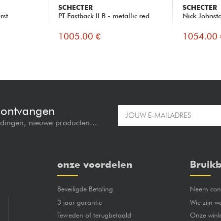
SCHECTER
SCHECTER
rst
PT Fastback II B - metallic red
Nick Johnst
1005.00 €
1054.00 
e ontvangen
edingen, nieuwe producten...
onze voordelen
Bruikb
Beveiligde Betaling
Neem cont
3 jaar garantie
Wie zijn w
Tevreden of terugbetaald
Onze wink