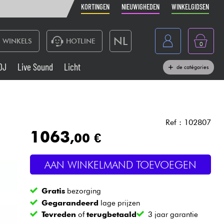
KORTINGEN
NIEUWIGHEDEN
WINKELGIDSEN
NL
WINKELS
HOTLINE
0
France
DJ
Live Sound
Licht
de catégories
Belgique
Toetsenbord & Piano
België
Hoofdtelefoon
España
Ref : 102807
1063
,00 €
Deutschland
Live Sound
English
AAN WINKELMAND TOEVOEGEN
Blaasinstrument
Gratis
bezorging
Kabels & toebehoren
Gegarandeerd
lage prijzen
Tevreden
of
terugbetaald
3 jaar garantie