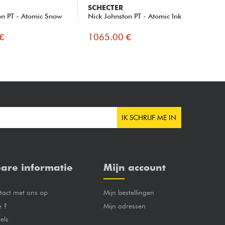
SCHECTER
FE
on PT - Atomic Snow
Nick Johnston PT - Atomic Ink
Pla
(ME
€
1065.00 €
99
IK SCHRIJF ME IN
are informatie
Mijn account
act met ons op
Mijn bestellingen
e ?
Mijn adressen
els