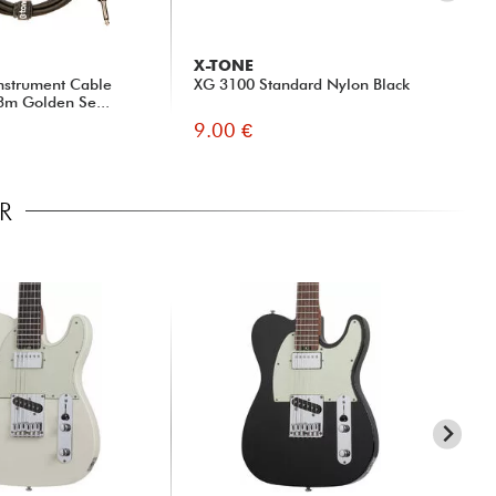
X-TONE
D'
nstrument Cable
XG 3100 Standard Nylon Black
PW-
 3m Golden Se...
Clo
9.00 €
9.
R