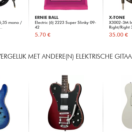
ERNIE BALL
X-TONE
6,35 mono /
Electric (6) 2223 Super Slinky 09-
X3002-3M I
..
42
Right/Right
5.70 €
35.00 €
VERGELIJK MET ANDERE(N) ELEKTRISCHE GITAA