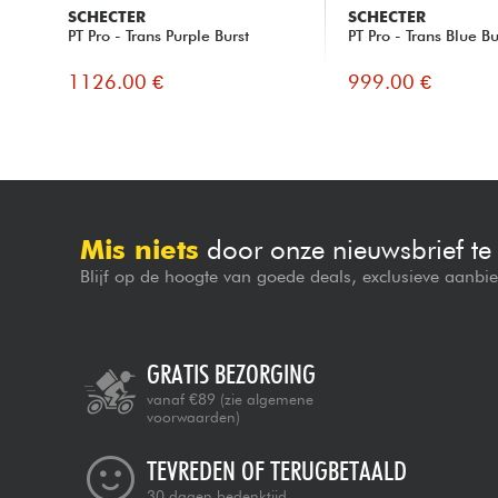
SCHECTER
SCHECTER
PT Pro - Trans Purple Burst
PT Pro - Trans Blue Bu
1126.00 €
999.00 €
Mis niets
door onze nieuwsbrief t
Blijf op de hoogte van goede deals, exclusieve aanbi
GRATIS BEZORGING
vanaf €89
(zie algemene
voorwaarden)
TEVREDEN OF TERUGBETAALD
30 dagen bedenktijd