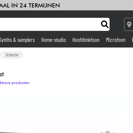
AAL IN 24 TERMIJNEN
Synths & samplers
Home-studio
Hoofdtelefoon
Microfoon
Versterker & Effecten
Schecter
Home-studio
st
ijkbare producten
DJ
Drums & percussie
Kinderen