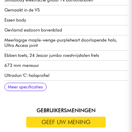
Solidbody elektrische gitaar 7x baritonsnaren
Gemaakt in de VS
Essen body
Gevlamd esdoorn bovenblad
Meerlagige maple-wenge-purpleheart doorlopende hals,
Ultra Access joint
Ebben toets, 24 Jescar jumbo roestvrijstalen frets
673 mm mensuur
Ultradun 'C'-halsprofiel
Halsdikte 1e fret 19 mm
Halsdikte 12e fret 20 mm
Radius toets / hybride radius 12"-16" (304,8 mm-406,4 mm)
Halsbreedte 1e fret 48 mm
Lundgren M7 humbucker-elementen
Volume
Schakelaar spoel-split
Pickupschakelaar met 3x posities
9-volt batterijvak
Hipshot Ibby HM Gitaarbrug vaste snaren trompet
Hipshot Grip-Lock stemmechanieken
Meer specificaties
GEBRUIKERSMENINGEN
GEEF UW MENING