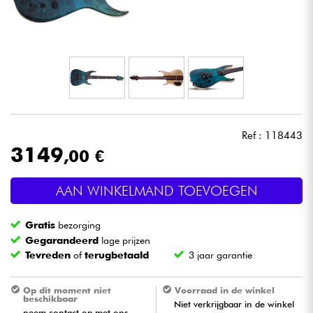
Hoofdtelefoon
Microfoon
DJ
Live Sound
Ref : 118443
3149
,00 €
Licht
AAN WINKELMAND TOEVOEGEN
Drums & percussie
Gratis
bezorging
Blaasinstrument
Gegarandeerd
lage prijzen
Tevreden
of
terugbetaald
3 jaar garantie
Viool & Quatuor
Op dit moment niet
Voorraad in de winkel
beschikbaar
Niet verkrijgbaar in de winkel
Kinderen
neem contact op met ons