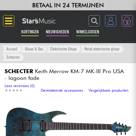
BETAAL IN 24 TERMIJNEN
0
KORTINGEN
NIEUWIGHEDEN
WINKELGIDSEN
Langue
Accueil
Gitaar & Bas
Elektrische Gitaar
Metal elektrische gitaar
Schecter
Gitaar & Bas
SCHECTER
Keith Merrow KM-7 MK-III Pro USA
- lagoon fade
Versterker & Effecten
Lees recensies (0)
★
★
★
★
★
★
★
★
★
★
Gerelateerde accessoires
Vergelijkbare producten
Toetsenbord & Piano
Synths & samplers
Home-studio