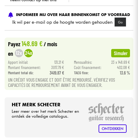
Kabels & toebehoren
INFORMEER MIJ OVER HAAR BINNENKOMST OP VOORRAAD
Ik wil per e-mail op de hoogte worden gehouden
Go
HiFi
148.69 €
Payez
/ mois
Sets
12x
24x
en
Simuler
Bekijk onze merken
Apport initial:
131.21 €
Mensualités:
23 x 148.69 €
Montant financement:
3017.79 €
Coût financement:
402.08 €
Montant total dù:
3419.87 €
TAEG fixe:
13.6 %
UN CRÉDIT VOUS ENGAGE ET DOIT ÊTRE REMBOURSÉ. VÉRIFIEZ VOS
CAPACITÉS DE REMBOURSEMENT AVANT DE VOUS ENGAGER.
HET MERK SCHECTER
Leer meer over het merk Schecter en
ontdek de volledige catalogus.
ONTDEKKEN