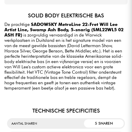
SOLID BODY ELEKTRISCHE BAS
De prachtige
SADOWSKY MetroLine 22-Fret Will Lee
Artist Line, Swamp Ash Body, 5-snarig (SML22WL5 02
ASH FR)
is zorgvuldig vervaardigd in de Warwick
werkplaatsen in Duitsland en is het signature model van een
van de meest gewilde bassisten (David Letterman Show,
Horace Silver, George Benson, Bette Middler, etc.). Het is een
perfecte herinterpretatie van de klassieke Amerikaanse solid-
body elektrische bas (in een vijfsnarige versie) en is voorzien
van Will Lee's custom actieve elektronica voor een grote
flexibiliteit. Het VTC (Vintage Tone Control) filter ondersteunt
effectief de traditionele bas en treble regelaars, dempt de
hoge frequenties en geeft je tonen een authentiek vintage
temperament (een beetje alsof je een passieve bas hebt).
TECHNISCHE SPECIFICITIES
5 SNAREN
AANTAL SNAREN