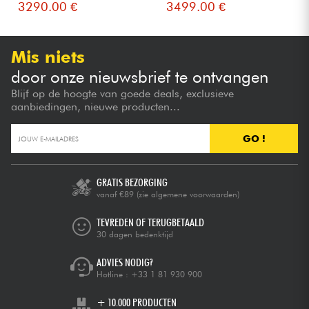
3290.00 €
3499.00 €
Mis niets
door onze nieuwsbrief te ontvangen
Blijf op de hoogte van goede deals, exclusieve
aanbiedingen, nieuwe producten...
GO !
GRATIS BEZORGING
vanaf €89
(zie algemene voorwaarden)
TEVREDEN OF TERUGBETAALD
30 dagen bedenktijd
ADVIES NODIG?
Hotline :
+33 1 81 930 900
+ 10.000 PRODUCTEN