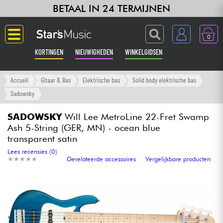
BETAAL IN 24 TERMIJNEN
0
KORTINGEN
NIEUWIGHEDEN
WINKELGIDSEN
Langue
Accueil
Gitaar & Bas
Elektrische bas
Solid body elektrische bas
Sadowsky
Gitaar & Bas
SADOWSKY
Will Lee MetroLine 22-Fret Swamp
Ash 5-String (GER, MN) - ocean blue
Versterker & Effecten
transparent satin
Lees recensies (0)
Toetsenbord & Piano
★
★
★
★
★
★
★
★
★
★
Gerelateerde accessoires
Vergelijkbare producten
Synths & samplers
Home-studio