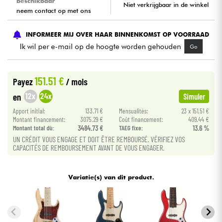
beschikbaar
Niet verkrijgbaar in de winkel
neem contact op met ons
Kabels & toebehoren
INFORMEER MIJ OVER HAAR BINNENKOMST OP VOORRAAD
Ik wil per e-mail op de hoogte worden gehouden
Go
HiFi
Sets
151.51 €
Payez
/ mois
12x
24x
en
Simuler
Bekijk onze merken
Apport initial:
133.71 €
Mensualités:
23 x 151.51 €
Montant financement:
3075.29 €
Coût financement:
409.44 €
Montant total dù:
3484.73 €
TAEG fixe:
13.6 %
UN CRÉDIT VOUS ENGAGE ET DOIT ÊTRE REMBOURSÉ. VÉRIFIEZ VOS
CAPACITÉS DE REMBOURSEMENT AVANT DE VOUS ENGAGER.
Variatie(s) van dit product.