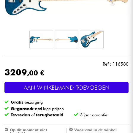
Hoofdtelefoon
Microfoon
DJ
Live Sound
Ref : 116580
Licht
3209
,00 €
Drums & percussie
AAN WINKELMAND TOEVOEGEN
Blaasinstrument
Gratis
bezorging
Gegarandeerd
lage prijzen
Tevreden
of
terugbetaald
3 jaar garantie
Viool & Quatuor
Op dit moment niet
Voorraad in de winkel
Kinderen