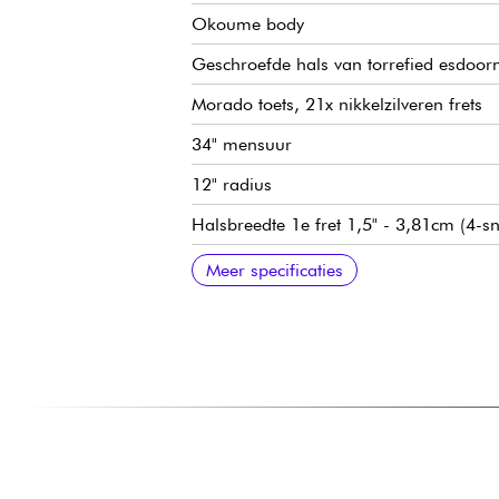
Okoume body
Geschroefde hals van torrefied esdoor
Morado toets, 21x nikkelzilveren frets
34" mensuur
12" radius
Halsbreedte 1e fret 1,5" - 3,81cm (4-sn
Halsbreedte 1e fret 1.7/8" - 4,76cm (5
Sadowsky passieve J-Style pickups
Volume / balans / hoge tonen / bas
Sadowsky snaarontkoppelbare brug
Sadowsky Light stemmechanieken
Verkocht met Sadowsky gigbag
Meer specificaties