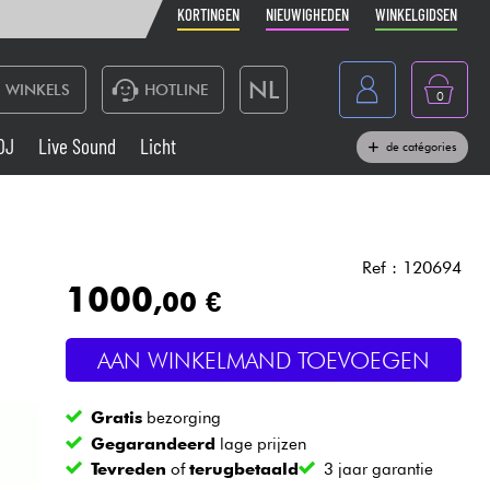
KORTINGEN
NIEUWIGHEDEN
WINKELGIDSEN
NL
WINKELS
HOTLINE
0
France
DJ
Live Sound
Licht
de catégories
Belgique
Toetsenbord & Piano
België
Hoofdtelefoon
España
Ref : 120694
1000
,00 €
Deutschland
Live Sound
English
AAN WINKELMAND TOEVOEGEN
Blaasinstrument
Gratis
bezorging
Kabels & toebehoren
Gegarandeerd
lage prijzen
Tevreden
of
terugbetaald
3 jaar garantie