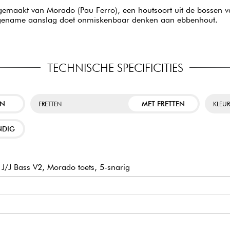
emaakt van Morado (Pau Ferro), een houtsoort uit de bossen van
angename aanslag doet onmiskenbaar denken aan ebbenhout.
TECHNISCHE SPECIFICITIES
EN
MET FRETTEN
FRETTEN
KLEU
NDIG
J/J Bass V2, Morado toets, 5-snarig