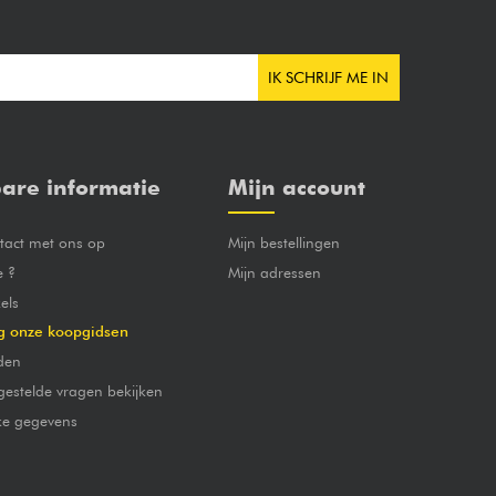
IK SCHRIJF ME IN
are informatie
Mijn account
act met ons op
Mijn bestellingen
e ?
Mijn adressen
els
g onze koopgidsen
den
gestelde vragen bekijken
jke gegevens