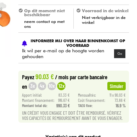
Op dit moment niet
Voorraad in de winkel
beschikbaar
Niet verkrijgbaar in de
neem contact op met
winkel
ons
INFORMEER MIJ OVER HAAR BINNENKOMST OP
VOORRAAD
Ik wil per e-mail op de hoogte worden
Go
gehouden
90.03 €
Payez
/ mois
par carte bancaire
3x
4x
10x
12x
en
Simuler
Apport initial:
83.33 €
Mensualités:
11 x 90.03 €
Montant financement:
916.67 €
Coût financement:
73.66 €
Montant total dù:
990.33 €
TAEG fixe:
16.9 %
UN CRÉDIT VOUS ENGAGE ET DOIT ÊTRE REMBOURSÉ. VÉRIFIEZ
VOS CAPACITÉS DE REMBOURSEMENT AVANT DE VOUS ENGAGER.
Variatie(s) van dit product.