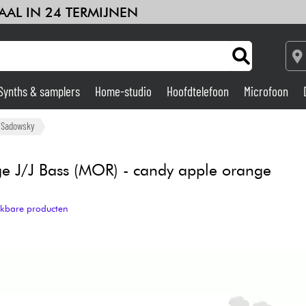
AAL IN 24 TERMIJNEN
Synths & samplers
Home-studio
Hoofdtelefoon
Microfoon
Versterker & Effecten
Sadowsky
Home-studio
ge J/J Bass (MOR) - candy apple orange
DJ
ijkbare producten
Drums & percussie
Kinderen