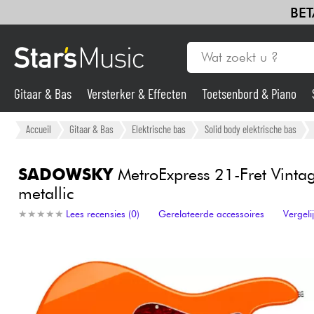
BET
Gitaar & Bas
Versterker & Effecten
Toetsenbord & Piano
Gitaar & Bas
Accueil
Gitaar & Bas
Elektrische bas
Solid body elektrische bas
Synths & samplers
SADOWSKY
MetroExpress 21-Fret Vinta
metallic
Microfoon
★
★
★
★
★
★
★
★
★
★
Lees recensies (0)
Gerelateerde accessoires
Vergel
Licht
Viool & Quatuor