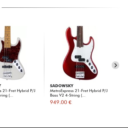
Y
SADOWSKY
SA
s 21-Fret Hybrid P/J
MetroExpress 21-Fret Hybrid P/J
Met
ing (...
Bass V2 4-String (...
Bas
949.00 €
94