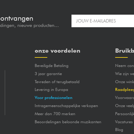
e ontvangen
edingen, nieuwe producten...
onze voordelen
Bruikb
Beveiligde Betaling
Neem cont
3 jaar garantie
Wie zijn w
Tevreden of terugbetaald
Onze wink
Levering in Europa
Raadplee
Voor professionelen
Voorwaar
Intragemeenschappelijke verkopen
Onze veel
Meer dan 700 merken
Persoonli
Beoordelingen beloonde muzikanten
Vacatures
Blog