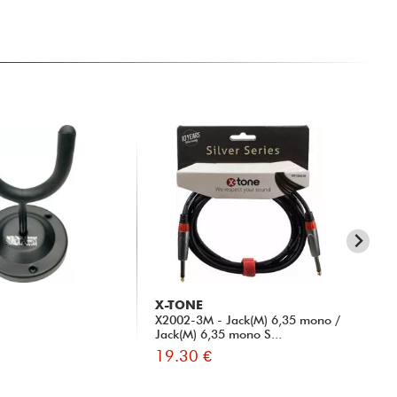
X-TONE
X-
X2002-3M - Jack(M) 6,35 mono /
31
Jack(M) 6,35 mono S...
19.30 €
15