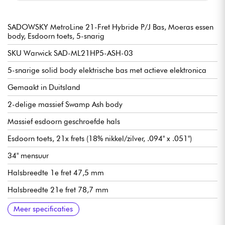
SADOWSKY MetroLine 21-Fret Hybride P/J Bas, Moeras essen
body, Esdoorn toets, 5-snarig
SKU Warwick SAD-ML21HP5-ASH-03
5-snarige solid body elektrische bas met actieve elektronica
Gemaakt in Duitsland
2-delige massief Swamp Ash body
Massief esdoorn geschroefde hals
Esdoorn toets, 21x frets (18% nikkel/zilver, .094" x .051")
34" mensuur
Halsbreedte 1e fret 47,5 mm
Halsbreedte 21e fret 78,7 mm
Halsdikte 1e fret 21,8 mm
Halsdikte 12e fret 23,6 mm
Sadowsky bromonderdrukkende J-Style passieve enkelspoels
Sadowsky P-Style passieve enkelspoels microfoon voor hals
Actieve Sadowsky 2-weg elektronica voorversterker
Volume
Balans
Vintage toonregeling (push/pull om de voorversterker uit te
Treble / Bass (concentrische potmeters)
Sadowsky Quick String Release brug
Sadowsky Light stemmechanieken
Verkocht met Sadowsky gigbag
Meer specificaties
microfoon voor de brug
schakelen)