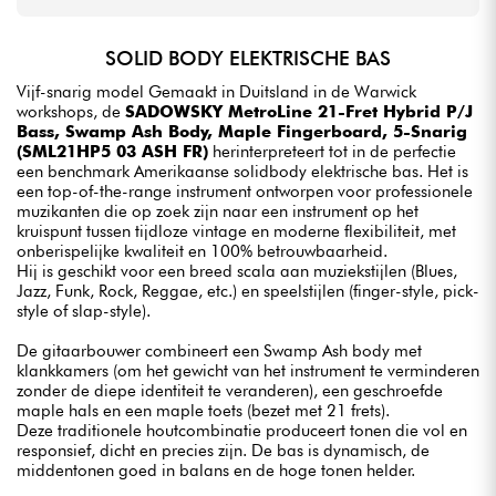
SOLID BODY ELEKTRISCHE BAS
Vijf-snarig model Gemaakt in Duitsland in de Warwick
workshops, de
SADOWSKY MetroLine 21-Fret Hybrid P/J
Bass, Swamp Ash Body, Maple Fingerboard, 5-Snarig
(SML21HP5 03 ASH FR)
herinterpreteert tot in de perfectie
een benchmark Amerikaanse solidbody elektrische bas. Het is
een top-of-the-range instrument ontworpen voor professionele
muzikanten die op zoek zijn naar een instrument op het
kruispunt tussen tijdloze vintage en moderne flexibiliteit, met
onberispelijke kwaliteit en 100% betrouwbaarheid.
Hij is geschikt voor een breed scala aan muziekstijlen (Blues,
Jazz, Funk, Rock, Reggae, etc.) en speelstijlen (finger-style, pick-
style of slap-style).
De gitaarbouwer combineert een Swamp Ash body met
klankkamers (om het gewicht van het instrument te verminderen
zonder de diepe identiteit te veranderen), een geschroefde
maple hals en een maple toets (bezet met 21 frets).
Deze traditionele houtcombinatie produceert tonen die vol en
responsief, dicht en precies zijn. De bas is dynamisch, de
middentonen goed in balans en de hoge tonen helder.