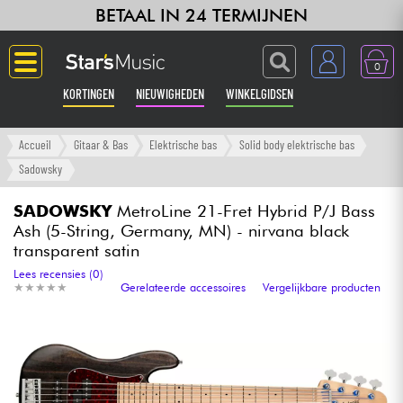
BETAAL IN 24 TERMIJNEN
0
KORTINGEN
NIEUWIGHEDEN
WINKELGIDSEN
Langue
Accueil
Gitaar & Bas
Elektrische bas
Solid body elektrische bas
Sadowsky
Gitaar & Bas
SADOWSKY
MetroLine 21-Fret Hybrid P/J Bass
Ash (5-String, Germany, MN) - nirvana black
Versterker & Effecten
transparent satin
Lees recensies (0)
Toetsenbord & Piano
★
★
★
★
★
★
★
★
★
★
Gerelateerde accessoires
Vergelijkbare producten
Synths & samplers
Home-studio