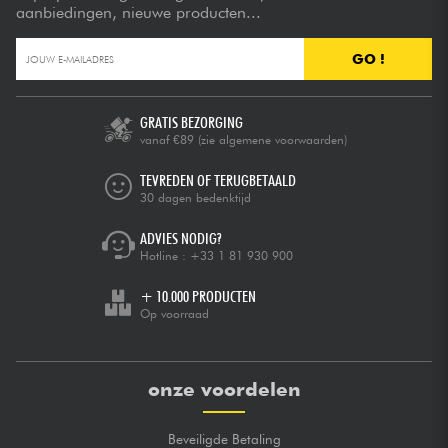
aanbiedingen, nieuwe producten...
GO !
GRATIS BEZORGING
vanaf €89
(zie algemene voorwaarden)
TEVREDEN OF TERUGBETAALD
30 dagen bedenktijd
ADVIES NODIG?
Hotline :
+33 1 81 930 900
+ 10.000 PRODUCTEN
Op voorraad
onze voordelen
Beveiligde Betaling