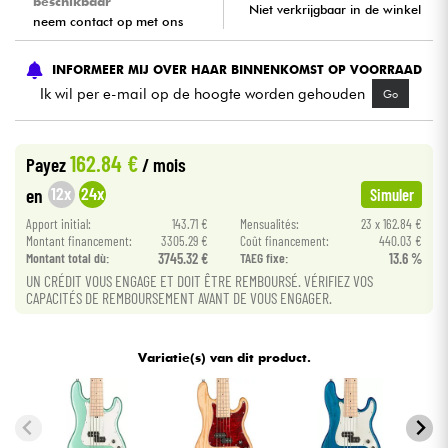
beschikbaar
Niet verkrijgbaar in de winkel
neem contact op met ons
Kabels & toebehoren
INFORMEER MIJ OVER HAAR BINNENKOMST OP VOORRAAD
Ik wil per e-mail op de hoogte worden gehouden
Go
HiFi
Sets
162.84 €
Payez
/ mois
12x
24x
en
Simuler
Bekijk onze merken
Apport initial:
143.71 €
Mensualités:
23 x 162.84 €
Montant financement:
3305.29 €
Coût financement:
440.03 €
Montant total dù:
3745.32 €
TAEG fixe:
13.6 %
UN CRÉDIT VOUS ENGAGE ET DOIT ÊTRE REMBOURSÉ. VÉRIFIEZ VOS
CAPACITÉS DE REMBOURSEMENT AVANT DE VOUS ENGAGER.
Variatie(s) van dit product.