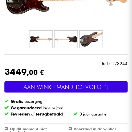
Hoofdtelefoon
Microfoon
DJ
Live Sound
Ref : 123244
Licht
3449
,00 €
Drums & percussie
AAN WINKELMAND TOEVOEGEN
Blaasinstrument
Gratis
bezorging
Gegarandeerd
lage prijzen
Tevreden
of
terugbetaald
3 jaar garantie
Viool & Quatuor
Op dit moment niet
Voorraad in de winkel
Kinderen