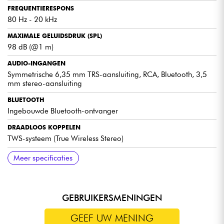
FREQUENTIERESPONS
80 Hz - 20 kHz
MAXIMALE GELUIDSDRUK (SPL)
98 dB (@1 m)
AUDIO-INGANGEN
Symmetrische 6,35 mm TRS-aansluiting, RCA, Bluetooth, 3,5
mm stereo-aansluiting
BLUETOOTH
Ingebouwde Bluetooth-ontvanger
DRAADLOOS KOPPELEN
TWS-systeem (True Wireless Stereo)
UITGANGEN
INSTELLINGEN
BEDIENING
MEEGELEVERDE ACCESSOIRES
AFMETINGEN (PER LUIDSPREKER)
GEWICHT
Meer specificaties
Speaker OUT (actieve luidspreker)
Bas- en treble-regeling ±6dB
AAN/UIT-knop en ingangskeuzeschakelaar
2 aansluitkabels en een netsnoer
210 x 140,5 x 164 mm
3,1 kg (totaal)
GEBRUIKERSMENINGEN
GEEF UW MENING