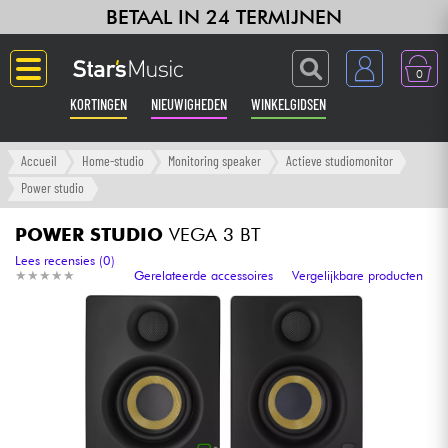
BETAAL IN 24 TERMIJNEN
0
KORTINGEN
NIEUWIGHEDEN
WINKELGIDSEN
Langue
Accueil
Home-studio
Monitoring speaker
Actieve studiomonitor
Power studio
Gitaar & Bas
POWER STUDIO
VEGA 3 BT
Versterker & Effecten
Lees recensies (0)
★
★
★
★
★
★
★
★
★
★
Gerelateerde accessoires
Vergelijkbare producten
Toetsenbord & Piano
Synths & samplers
Home-studio