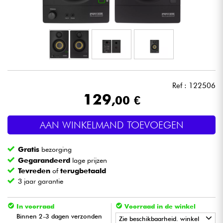
Hoofdtelefoon
Microfoon
DJ
Ref : 122506
Live Sound
129
,00 €
Licht
AAN WINKELMAND TOEVOEGEN
Drums & percussie
Gratis
bezorging
Gegarandeerd
lage prijzen
Blaasinstrument
Tevreden
of
terugbetaald
3 jaar garantie
Viool & Quatuor
In voorraad
Voorraad in de winkel
Binnen 2-3 dagen verzonden
Zie beschikbaarheid. winkel
Kinderen