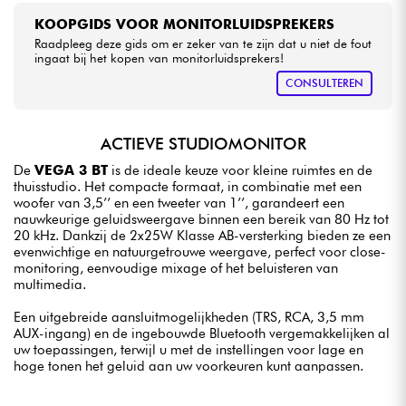
KOOPGIDS VOOR MONITORLUIDSPREKERS
Raadpleeg deze gids om er zeker van te zijn dat u niet de fout
ingaat bij het kopen van monitorluidsprekers!
CONSULTEREN
ACTIEVE STUDIOMONITOR
De
VEGA 3 BT
is de ideale keuze voor kleine ruimtes en de
thuisstudio. Het compacte formaat, in combinatie met een
woofer van 3,5’’ en een tweeter van 1’’, garandeert een
nauwkeurige geluidsweergave binnen een bereik van 80 Hz tot
20 kHz. Dankzij de 2x25W Klasse AB-versterking bieden ze een
evenwichtige en natuurgetrouwe weergave, perfect voor close-
monitoring, eenvoudige mixage of het beluisteren van
multimedia.
Een uitgebreide aansluitmogelijkheden (TRS, RCA, 3,5 mm
AUX-ingang) en de ingebouwde Bluetooth vergemakkelijken al
uw toepassingen, terwijl u met de instellingen voor lage en
hoge tonen het geluid aan uw voorkeuren kunt aanpassen.