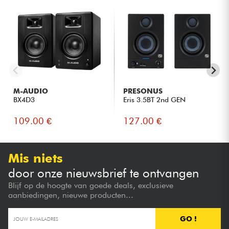
M-AUDIO
PRESONUS
BX4D3
Eris 3.5BT 2nd GEN
109.00 €
127.00 €
Mis niets
door onze nieuwsbrief te ontvangen
Blijf op de hoogte van goede deals, exclusieve
aanbiedingen, nieuwe producten...
GO !