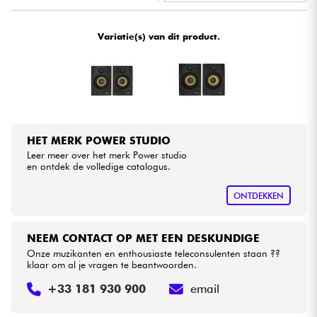
•
Star
'
S
Music
LYON
Kabels & toebehoren
Variatie(s) van dit product.
HiFi
Sets
HET MERK POWER STUDIO
Bekijk onze merken
Leer meer over het merk Power studio
en ontdek de volledige catalogus.
ONTDEKKEN
NEEM CONTACT OP MET EEN DESKUNDIGE
Onze muzikanten en enthousiaste teleconsulenten staan ??
klaar om al je vragen te beantwoorden.
+33 181 930 900
email