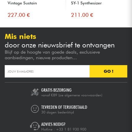
Vintage Sustain
SY-1 Synthesizer
227.00 €
211.00 €
Mis niets
door onze nieuwsbrief te ontvangen
Blijf op de hoogte van goede deals, exclusieve
aanbiedingen, nieuwe producten...
GO !
GRATIS BEZORGING
vanaf €89
(zie algemene voorwaarden)
TEVREDEN OF TERUGBETAALD
30 dagen bedenktijd
ADVIES NODIG?
Hotline :
+33 1 81 930 900