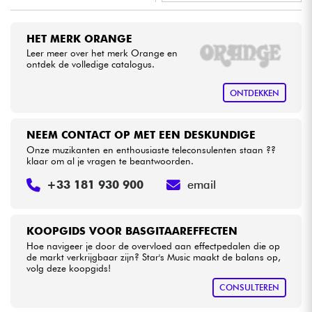
•
LA PÉDALE BY
Star
'
S
Music
Kabels & toebehoren
HET MERK ORANGE
•
Star
'
S
Music
LILLE
Leer meer over het merk Orange en
ontdek de volledige catalogus.
HiFi
•
Star
'
S
Music
PARIS
ONTDEKKEN
Sets
NEEM CONTACT OP MET EEN DESKUNDIGE
Bekijk onze merken
Onze muzikanten en enthousiaste teleconsulenten staan ??
klaar om al je vragen te beantwoorden.
+33 181 930 900
email
KOOPGIDS VOOR BASGITAAREFFECTEN
Hoe navigeer je door de overvloed aan effectpedalen die op
de markt verkrijgbaar zijn? Star's Music maakt de balans op,
volg deze koopgids!
CONSULTEREN