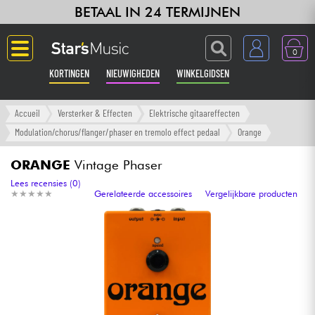
BETAAL IN 24 TERMIJNEN
0
KORTINGEN
NIEUWIGHEDEN
WINKELGIDSEN
Langue
Accueil
Versterker & Effecten
Elektrische gitaareffecten
Modulation/chorus/flanger/phaser en tremolo effect pedaal
Orange
Gitaar & Bas
ORANGE
Vintage Phaser
Versterker & Effecten
Lees recensies (0)
★
★
★
★
★
★
★
★
★
★
Gerelateerde accessoires
Vergelijkbare producten
Toetsenbord & Piano
Synths & samplers
Home-studio