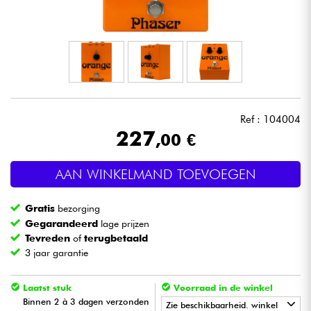
Hoofdtelefoon
Microfoon
DJ
Ref : 104004
Live Sound
227
,00 €
Licht
AAN WINKELMAND TOEVOEGEN
Drums & percussie
Gratis
bezorging
Gegarandeerd
lage prijzen
Blaasinstrument
Tevreden
of
terugbetaald
3 jaar garantie
Viool & Quatuor
Laatst stuk
Voorraad in de winkel
Binnen 2 à 3 dagen verzonden
Zie beschikbaarheid. winkel
Kinderen