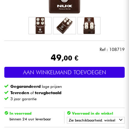
Hoofdtelefoon
Microfoon
DJ
Ref : 108719
Live Sound
49
,00 €
Licht
AAN WINKELMAND TOEVOEGEN
Drums & percussie
Gegarandeerd
lage prijzen
Tevreden
of
terugbetaald
Blaasinstrument
3 jaar garantie
Viool & Quatuor
In voorraad
Voorraad in de winkel
binnen 24 uur leverbaar
Zie beschikbaarheid. winkel
Kinderen