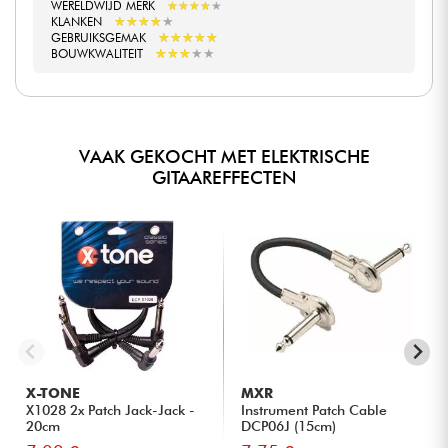
WERELDWIJD MERK
★
★
★
★
★
★
★
★
★
★
★
★
★
★
★
★
★
★
★
★
KLANKEN
★
★
★
★
★
★
★
★
★
★
GEBRUIKSGEMAK
★
★
★
★
★
★
★
★
★
★
BOUWKWALITEIT
VAAK GEKOCHT MET ELEKTRISCHE
GITAAREFFECTEN
X-TONE
MXR
X1028 2x Patch Jack-Jack -
Instrument Patch Cable
20cm
DCP06J (15cm)