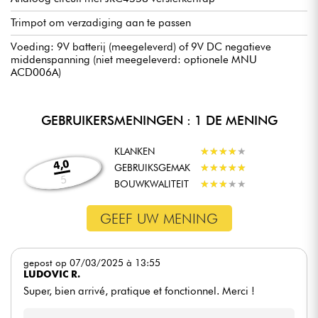
Trimpot om verzadiging aan te passen
Voeding: 9V batterij (meegeleverd) of 9V DC negatieve
middenspanning (niet meegeleverd: optionele MNU
ACD006A)
GEBRUIKERSMENINGEN : 1 DE MENING
KLANKEN
★
★
★
★
★
★
★
★
★
★
4,0
GEBRUIKSGEMAK
★
★
★
★
★
★
★
★
★
★
5
BOUWKWALITEIT
★
★
★
★
★
★
★
★
★
★
GEEF UW MENING
gepost op 07/03/2025 à 13:55
LUDOVIC R.
Super, bien arrivé, pratique et fonctionnel. Merci !