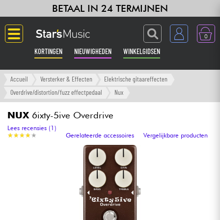
BETAAL IN 24 TERMIJNEN
0
KORTINGEN
NIEUWIGHEDEN
WINKELGIDSEN
Langue
Accueil
Versterker & Effecten
Elektrische gitaareffecten
Overdrive/distortion/fuzz effectpedaal
Nux
Gitaar & Bas
NUX
6ixty-5ive Overdrive
Versterker & Effecten
Lees recensies (1)
★
★
★
★
★
★
★
★
★
★
Gerelateerde accessoires
Vergelijkbare producten
Toetsenbord & Piano
Synths & samplers
Home-studio