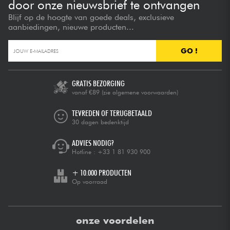
door onze nieuwsbrief te ontvangen
Blijf op de hoogte van goede deals, exclusieve
aanbiedingen, nieuwe producten...
GO !
GRATIS BEZORGING
vanaf €89
(zie algemene voorwaarden)
TEVREDEN OF TERUGBETAALD
30 dagen bedenktijd
ADVIES NODIG?
Hotline :
+33 1 81 930 900
+ 10.000 PRODUCTEN
Op voorraad
onze voordelen