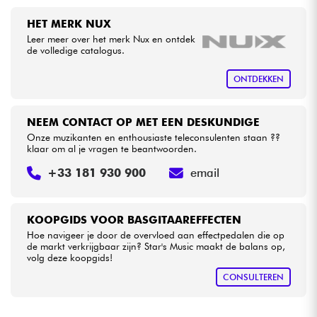
•
LA PÉDALE BY
Star
'
S
Music
HET MERK NUX
•
Kabels & toebehoren
Star
'
S
Music
LILLE
Leer meer over het merk Nux en ontdek
de volledige catalogus.
HiFi
ONTDEKKEN
Sets
NEEM CONTACT OP MET EEN DESKUNDIGE
Onze muzikanten en enthousiaste teleconsulenten staan ??
Bekijk onze merken
klaar om al je vragen te beantwoorden.
+33 181 930 900
email
KOOPGIDS VOOR BASGITAAREFFECTEN
Hoe navigeer je door de overvloed aan effectpedalen die op
de markt verkrijgbaar zijn? Star's Music maakt de balans op,
volg deze koopgids!
CONSULTEREN