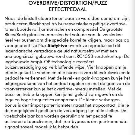
OVERDRIVE/DISTORTION/FUZZ
EFFECTPEDAAL
Naast de kristalheldere tonen waar ze wereldberoemd om zijn,
produceren BlackPanel 65 buizenversterkers pittige overdrive-
tonen boordevol harmonischen en compressie! De grootste
Blues/Rock gitaristen moesten het volume van de versterker
heel ver pushen om die speciale korrel te krijgen, maar pas op
voor je oren! De Nux
SixtyFive
overdrive reproduceert dit
legendarische verzadigde geluid natuurgetrouw met een
analoog circuit gebouwd rond een JRC4558 versterkertrap. De
ingebouwde Ampli-OP technologie recreëert
buizenverzadiging op verbluffende wijze! Vier knoppen om je
ideale geluid te vinden en alle nuances van dit indrukwekkende
pedaal te verkennen! Met de level- en gain-knoppen kun je het
uitgangsvolume van het pedaal regelen en met de gain van de
voorversterker kun je het overdrive-niveau instellen. Met de
bass- en treble-knoppen kun je het geluid vormgeven en de
lage en hoge frequenties aanpassen. De kleine verborgen
bonus is de trimpot potentiometer naast het stopcontact, die je
de mogelijkheid geeft om de verzadiging fijn af te stellen. De
voetschakelaar kan worden gebruikt om het pedaal te
activeren of deactiveren, dat true-bypass is om je inkomende
signaal zoveel mogelijk te behouden.