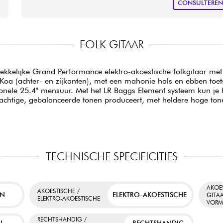
CONSULTERE
FOLK GITAAR
ekkelijke Grand Performance elektro-akoestische folkgitaar met
oa (achter- en zijkanten), met een mahonie hals en ebben toet
onele 25.4" mensuur. Met het LR Baggs Element systeem kun je 
rachtige, gebalanceerde tonen produceert, met heldere hoge tone
TECHNISCHE SPECIFICITIES
AKOE
AKOESTISCHE /
EN
ELEKTRO-AKOESTISCHE
GITA
ELEKTRO-AKOESTISCHE
VOR
RECHTSHANDIG /
L
RECHTSHANDIG