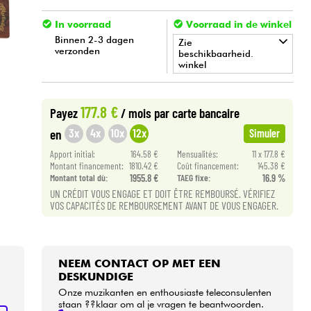
In voorraad
Voorraad in de winkel
Binnen 2-3 dagen
Zie
verzonden
beschikbaarheid.
winkel
•
Star
'
S
Music
BRUGES
177.8 €
Payez
/ mois
par carte bancaire
3x
4x
10x
12x
en
Simuler
Apport initial:
164.58 €
Mensualités:
11 x 177.8 €
Montant financement:
1810.42 €
Coût financement:
145.38 €
Montant total dù:
1955.8 €
TAEG fixe:
16.9 %
UN CRÉDIT VOUS ENGAGE ET DOIT ÊTRE REMBOURSÉ. VÉRIFIEZ
VOS CAPACITÉS DE REMBOURSEMENT AVANT DE VOUS ENGAGER.
NEEM CONTACT OP MET EEN
DESKUNDIGE
Onze muzikanten en enthousiaste teleconsulenten
staan ??klaar om al je vragen te beantwoorden.