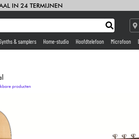
AAL IN 24 TERMIJNEN
Synths & samplers
Home-studio
Hoofdtelefoon
Microfoon
Versterker & Effecten
Home-studio
l
ijkbare producten
DJ
Drums & percussie
Kinderen