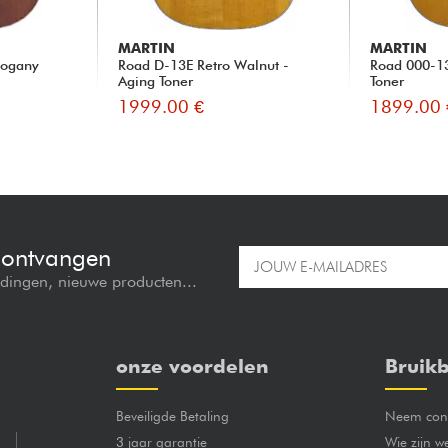
MARTIN
MARTIN
hogany
Road D-13E Retro Walnut -
Road 000-13
Aging Toner
Toner
1999.00 €
1899.00 
e ontvangen
edingen, nieuwe producten...
onze voordelen
Bruikb
Beveiligde Betaling
Neem cont
3 jaar garantie
Wie zijn w