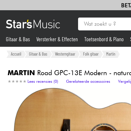
BET
Gitaar & Bas
Versterker & Effecten
Toetsenbord & Piano
Gitaar & Bas
Accueil
Gitaar & Bas
Westerngitaar
Folk gitaar
Martin
Synths & samplers
MARTIN
Road GPC-13E Modern - natura
★
★
★
★
★
★
★
★
★
★
Lees recensies (0)
Gerelateerde accessoires
Vergel
Microfoon
Licht
Viool & Quatuor