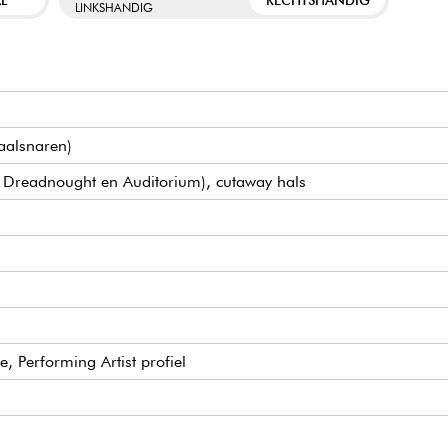
LINKSHANDIG
taalsnaren)
en Dreadnought en Auditorium), cutaway hals
, Performing Artist profiel
ieken
l gigbag