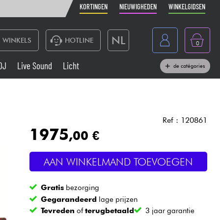
KORTINGEN
NIEUWIGHEDEN
WINKELGIDSEN
NL
WINKELS
HOTLINE
0
France
DJ
Live Sound
Licht
de catégories
Belgique
Toetsenbord & Piano
België
Hoofdtelefoon
España
Ref : 120861
1975
,00 €
Deutschland
Live Sound
English
AAN WINKELMAND TOEVOEGEN
Blaasinstrument
Gratis
bezorging
Kabels & toebehoren
Gegarandeerd
lage prijzen
Tevreden
of
terugbetaald
3 jaar garantie