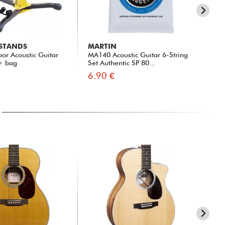
 STANDS
MARTIN
X-
or Acoustic Guitar
MA140 Acoustic Guitar 6-String
xg
+ bag
Set Authentic SP 80...
GU
6.90 €
45