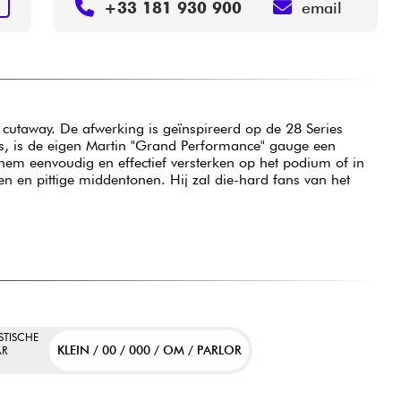
+33 181 930 900
email
N
 cutaway. De afwerking is geïnspireerd op de 28 Series
s, is de eigen Martin "Grand Performance" gauge een
hem eenvoudig en effectief versterken op het podium of in
n en pittige middentonen. Hij zal die-hard fans van het
STISCHE
KLEIN / 00 / 000 / OM / PARLOR
AR
M