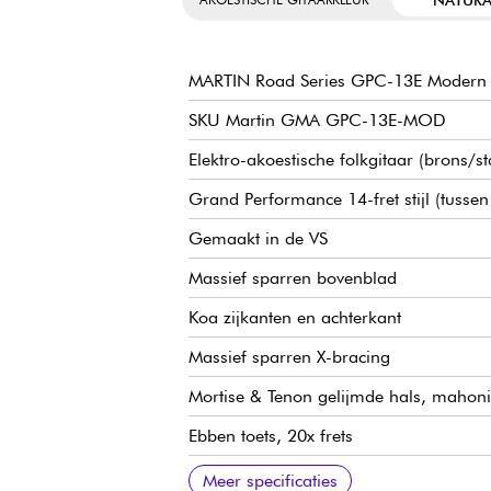
MARTIN Road Series GPC-13E Modern
SKU Martin GMA GPC-13E-MOD
Elektro-akoestische folkgitaar (brons/s
Grand Performance 14-fret stijl (tuss
Gemaakt in de VS
Massief sparren bovenblad
Koa zijkanten en achterkant
Massief sparren X-bracing
Mortise & Tenon gelijmde hals, mahonie
Ebben toets, 20x frets
25,4" mensuur
16" radius
Halsbreedte 1e fret 1-3/4'' ~ 4,45 cm
Halsbreedte 12e fret 2-1/8'' ~ 5,40 cm
Ebbenhouten brug
LR Baggs Element voorversterker
Martin Ratio Nikkel Open Stemmechan
Hoogglans afwerking
Geleverd met Martin Premium Softshel
Meer specificaties