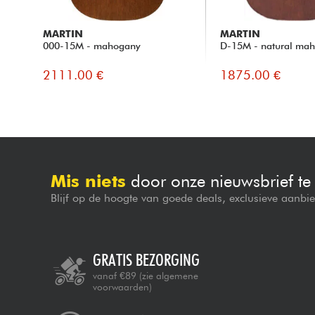
MARTIN
MARTIN
000-15M - mahogany
D-15M - natural ma
2111.00 €
1875.00 €
Mis niets
door onze nieuwsbrief t
Blijf op de hoogte van goede deals, exclusieve aanbi
GRATIS BEZORGING
vanaf €89
(zie algemene
voorwaarden)