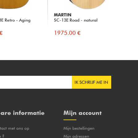
MARTIN
MA
E Retro - Aging
SC-13E Road - natural
00
€
1975.00 €
19
IK SCHRIJF ME IN
are informatie
Mijn account
act met ons op
Mijn bestellingen
e ?
Mijn adressen