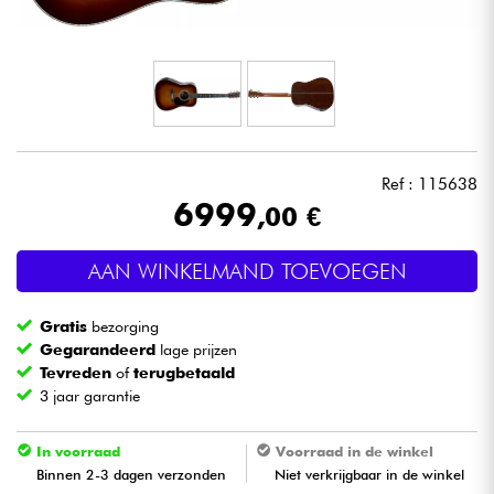
Hoofdtelefoon
Microfoon
DJ
Ref : 115638
Live Sound
6999
,00 €
Licht
AAN WINKELMAND TOEVOEGEN
Drums & percussie
Gratis
bezorging
Gegarandeerd
lage prijzen
Blaasinstrument
Tevreden
of
terugbetaald
3 jaar garantie
Viool & Quatuor
In voorraad
Voorraad in de winkel
Binnen 2-3 dagen verzonden
Niet verkrijgbaar in de winkel
Kinderen