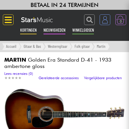
BETAAL IN 24 TERMIJNEN
0
KORTINGEN
NIEUWIGHEDEN
WINKELGIDSEN
Langue
Accueil
Gitaar & Bas
Westerngitaar
Folk gitaar
Martin
Gitaar & Bas
MARTIN
Golden Era Standard D-41 - 1933
ambertone gloss
Versterker & Effecten
Lees recensies (0)
★
★
★
★
★
★
★
★
★
★
Gerelateerde accessoires
Vergelijkbare producten
Toetsenbord & Piano
Synths & samplers
Home-studio