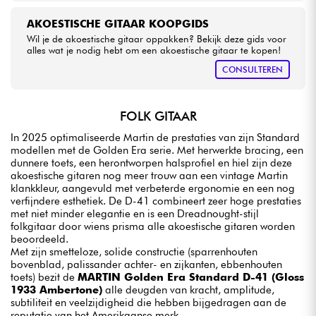
AKOESTISCHE GITAAR KOOPGIDS
Wil je de akoestische gitaar oppakken? Bekijk deze gids voor
alles wat je nodig hebt om een akoestische gitaar te kopen!
CONSULTEREN
FOLK GITAAR
In 2025 optimaliseerde Martin de prestaties van zijn Standard
modellen met de Golden Era serie. Met herwerkte bracing, een
dunnere toets, een herontworpen halsprofiel en hiel zijn deze
akoestische gitaren nog meer trouw aan een vintage Martin
klankkleur, aangevuld met verbeterde ergonomie en een nog
verfijndere esthetiek. De D-41 combineert zeer hoge prestaties
met niet minder elegantie en is een Dreadnought-stijl
folkgitaar door wiens prisma alle akoestische gitaren worden
beoordeeld.
Met zijn smetteloze, solide constructie (sparrenhouten
bovenblad, palissander achter- en zijkanten, ebbenhouten
toets) bezit de
MARTIN Golden Era Standard D-41 (Gloss
1933 Ambertone)
alle deugden van kracht, amplitude,
subtiliteit en veelzijdigheid die hebben bijgedragen aan de
reputatie van het Amerikaanse merk.