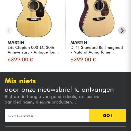
MARTIN
MARTIN
Eric Clapton 000-EC 30th
D-41 Standard Re-Imagined
Anniversary - Antique Ton...
- Natural Aging Toner
6399.00 €
6399.00 €
Mis niets
door onze nieuwsbrief te ontvangen
Blijf op de hoogte van goede deals, exclusieve
aanbiedingen, nieuwe producten...
GO !