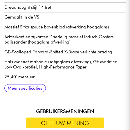
Dreadnought stijl 14 fret
Gemaakt in de VS
Massief Sitka spruce bovenblad (afwerking hoogglans)
Achterkant en zijkanten Driedelig massief Indisch Oosters
palissander (hoogglans afwerking)
GE-Scalloped Forward-Shifted X-Brace verlichte bracing
Hals Massief mahonie (satijnglans afwerking), GE Modified
Low Oval-profiel, High-Performance Taper
25,40" mensuur
Massief ebben toets, 20x frettype Small (true pleed)
Fingerboard radius 16
Halsbreedte 1e fret 1.69" - 4.29 cm
Halsbreedte 12e fret 5,41 cm
Brug Massief ebbenhout, buik stijl
Gecompenseerde brug, been
Martin Chroom Gesloten Toestel met Grote Knoppen
Nitrocellulose
Verkocht met Martin gevormde koffer
Meer specificaties
GEBRUIKERSMENINGEN
GEEF UW MENING