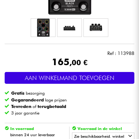
Hoofdtelefoon
Microfoon
DJ
Ref : 113988
Live Sound
165
,00 €
Licht
AAN WINKELMAND TOEVOEGEN
Drums & percussie
Gratis
bezorging
Gegarandeerd
lage prijzen
Blaasinstrument
Tevreden
of
terugbetaald
3 jaar garantie
Viool & Quatuor
In voorraad
Voorraad in de winkel
binnen 24 uur leverbaar
Zie beschikbaarheid. winkel
Kinderen