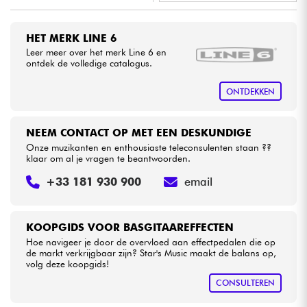
•
LA PÉDALE BY
Star
'
S
Music
Kabels & toebehoren
HET MERK LINE 6
•
Star
'
S
Music
BORDEAUX
Leer meer over het merk Line 6 en
ontdek de volledige catalogus.
HiFi
•
Star
'
S
Music
BRUXELLES
ONTDEKKEN
Sets
•
Star
'
S
Music
LILLE
NEEM CONTACT OP MET EEN DESKUNDIGE
Bekijk onze merken
•
Star
'
S
Music
LYON
Onze muzikanten en enthousiaste teleconsulenten staan ??
klaar om al je vragen te beantwoorden.
•
Star
'
S
Music
PARIS
+33 181 930 900
email
•
Star
'
S
Music
TOULOUSE
KOOPGIDS VOOR BASGITAAREFFECTEN
Hoe navigeer je door de overvloed aan effectpedalen die op
de markt verkrijgbaar zijn? Star's Music maakt de balans op,
volg deze koopgids!
CONSULTEREN