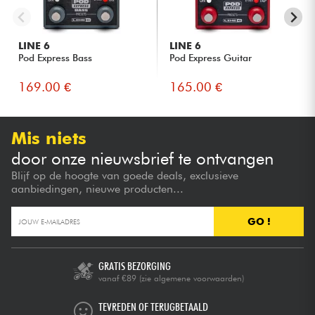
LINE 6
LINE 6
Pod Express Bass
Pod Express Guitar
169.00 €
165.00 €
Mis niets
door onze nieuwsbrief te ontvangen
Blijf op de hoogte van goede deals, exclusieve
aanbiedingen, nieuwe producten...
GO !
GRATIS BEZORGING
vanaf €89
(zie algemene voorwaarden)
TEVREDEN OF TERUGBETAALD