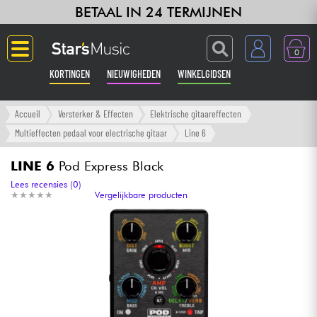
BETAAL IN 24 TERMIJNEN
0
KORTINGEN
NIEUWIGHEDEN
WINKELGIDSEN
Langue
Accueil
Versterker & Effecten
Elektrische gitaareffecten
Multieffecten pedaal voor electrische gitaar
Line 6
Gitaar & Bas
LINE 6
Pod Express Black
Versterker & Effecten
Lees recensies (0)
★
★
★
★
★
★
★
★
★
★
Vergelijkbare producten
Toetsenbord & Piano
Synths & samplers
Home-studio