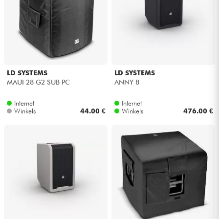
Kabels & toebehoren
HiFi
LD SYSTEMS
LD SYSTEMS
Sets
MAUI 28 G2 SUB PC
ANNY 8
Bekijk onze merken
Internet
Internet
Winkels
44.00 €
Winkels
476.00 €