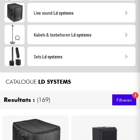
Hoofdtelefoon
Live sound
Ld systems
Microfoon
Kabels & toebehoren
Ld systems
DJ
Live Sound
Sets
Ld systems
Licht
CATALOGUE
LD SYSTEMS
Drums & percussie
1
Resultats :
(169)
Filtreren
Blaasinstrument
Viool & Quatuor
Kinderen