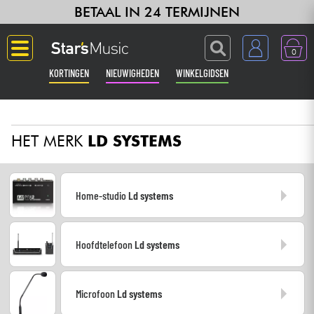
BETAAL IN 24 TERMIJNEN
0
KORTINGEN
NIEUWIGHEDEN
WINKELGIDSEN
Langue
HET MERK
LD SYSTEMS
Gitaar & Bas
Versterker & Effecten
Home-studio
Ld systems
Toetsenbord & Piano
Hoofdtelefoon
Ld systems
Synths & samplers
Home-studio
Microfoon
Ld systems