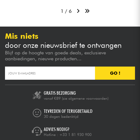
1 / 6
Mis niets
door onze nieuwsbrief te ontvangen
Blijf op de hoogte van goede deals, exclusieve
aanbiedingen, nieuwe producten...
GO !
GRATIS BEZORGING
vanaf €89
(zie algemene voorwaarden)
TEVREDEN OF TERUGBETAALD
30 dagen bedenktijd
ADVIES NODIG?
Hotline :
+33 1 81 930 900