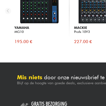
YAMAHA
MACKIE
MG10
Profx 10V3
195.00 €
227.00 €
Mis niets
door onze nieuwsbrief t
Blijf op de hoogte van goede deals, exclusieve aanbi
GRATIS BEZORGING