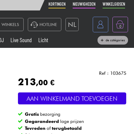
KORTINGEN
NIEUWIGHEDEN
WINKELGIDSEN
NL
WINKELS
HOTLINE
0
France
DJ
Live Sound
Licht
de catégories
Belgique
Toetsenbord & Piano
België
Hoofdtelefoon
España
Ref : 103675
213
,00 €
Deutschland
Live Sound
English
AAN WINKELMAND TOEVOEGEN
Blaasinstrument
Gratis
bezorging
Kabels & toebehoren
Gegarandeerd
lage prijzen
Tevreden
of
terugbetaald