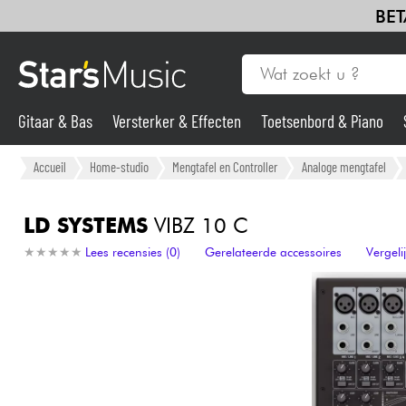
BET
Gitaar & Bas
Versterker & Effecten
Toetsenbord & Piano
Gitaar & Bas
Accueil
Home-studio
Mengtafel en Controller
Analoge mengtafel
Synths & samplers
LD SYSTEMS
VIBZ 10 C
★
★
★
★
★
★
★
★
★
★
Lees recensies (0)
Gerelateerde accessoires
Vergel
Microfoon
Licht
Viool & Quatuor