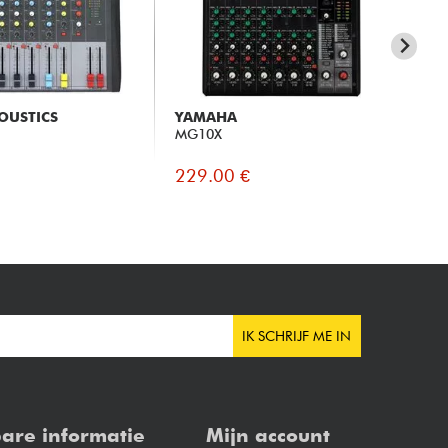
OUSTICS
YAMAHA
K
2
MG10X
NT
229.00 €
21
IK SCHRIJF ME IN
are informatie
Mijn account