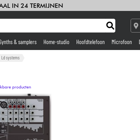
AAL IN 24 TERMIJNEN
Synths & samplers
Home-studio
Hoofdtelefoon
Microfoon
Versterker & Effecten
Ld systems
Home-studio
ijkbare producten
DJ
Drums & percussie
Kinderen