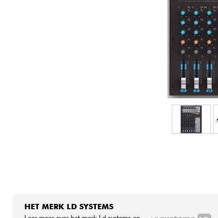
HiFi
HET MERK LD SYSTEMS
Leer meer over het merk Ld systems en