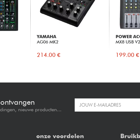
YAMAHA
POWER AC
AG06 MK2
MX8 USB V
214.00 €
199.00 €
e ontvangen
edingen, nieuwe producten...
onze voordelen
Bruikb