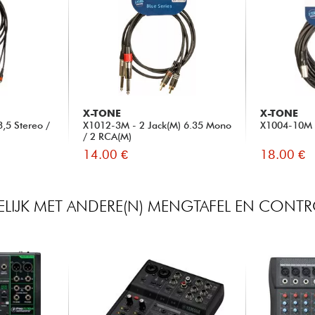
X-TONE
X-TONE
,5 Stereo /
X1012-3M - 2 Jack(M) 6.35 Mono
X1004-10M X
/ 2 RCA(M)
14.00 €
18.00 €
ELIJK MET ANDERE(N) MENGTAFEL EN CONTR