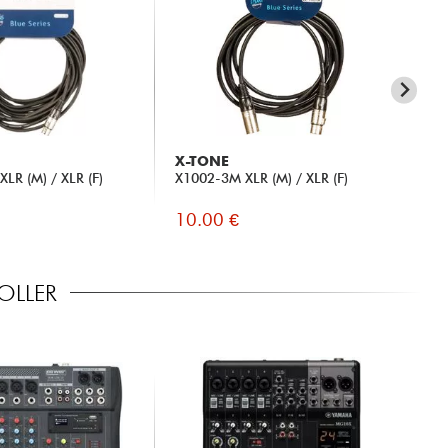
X-TONE
X-
LR (M) / XLR (F)
X1002-3M XLR (M) / XLR (F)
X10
(M)
10.00 €
10
OLLER
NI