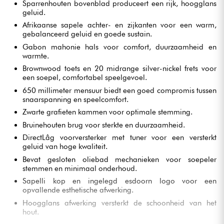
Sparrenhouten bovenblad produceert een rijk, hoogglans
geluid.
Afrikaanse sapele achter- en zijkanten voor een warm,
gebalanceerd geluid en goede sustain.
Gabon mahonie hals voor comfort, duurzaamheid en
warmte.
Brownwood toets en 20 midrange silver-nickel frets voor
een soepel, comfortabel speelgevoel.
650 millimeter mensuur biedt een goed compromis tussen
snaarspanning en speelcomfort.
Zwarte grafieten kammen voor optimale stemming.
Bruinehouten brug voor sterkte en duurzaamheid.
DirectLâg voorversterker met tuner voor een versterkt
geluid van hoge kwaliteit.
Bevat gesloten oliebad mechanieken voor soepeler
stemmen en minimaal onderhoud.
Sapelli kop en ingelegd esdoorn logo voor een
opvallende esthetische afwerking.
Hoogglans afwerking versterkt de schoonheid van het
hout.