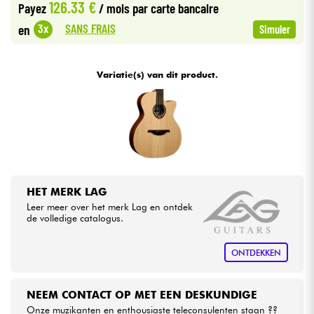
126.33 €
Payez
/ mois
par carte bancaire
•
Star
'
S
Music
BRUGES
SANS FRAIS
3x
en
Simuler
Kabels & toebehoren
•
Star
'
S
Music
BRUXELLES
HiFi
Variatie(s) van dit product.
•
Star
'
S
Music
LILLE
•
Sets
Star
'
S
Music
LYON
•
Bekijk onze merken
Star
'
S
Music
PARIS
•
Star
'
S
Music
TOULOUSE
HET MERK LAG
Leer meer over het merk Lag en ontdek
de volledige catalogus.
ONTDEKKEN
NEEM CONTACT OP MET EEN DESKUNDIGE
Onze muzikanten en enthousiaste teleconsulenten staan ??