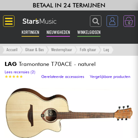
BETAAL IN 24 TERMIJNEN
0
KORTINGEN
NIEUWIGHEDEN
WINKELGIDSEN
Langue
Accueil
Gitaar & Bas
Westerngitaar
Folk gitaar
Lag
Gitaar & Bas
LAG
Tramontane T70ACE - naturel
Lees recensies (2)
★
★
★
★
★
★
★
★
★
★
Gerelateerde accessoires
Vergelijkbare producten
Versterker & Effecten
Toetsenbord & Piano
Synths & samplers
Home-studio