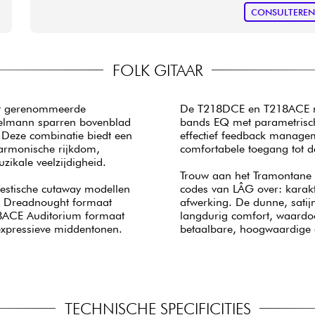
CONSULTERE
FOLK GITAAR
st gerenommeerde
De T218DCE en T218ACE mo
gelmann sparren bovenblad
bands EQ met parametrische
 Deze combinatie biedt een
effectief feedback manageme
harmonische rijkdom,
comfortabele toegang tot de
uzikale veelzijdigheid.
Trouw aan het Tramontane 
oestische cutaway modellen
codes van LÂG over: karakt
E Dreadnought formaat
afwerking. De dunne, satij
218ACE Auditorium formaat
langdurig comfort, waard
expressieve middentonen.
betaalbare, hoogwaardige e
TECHNISCHE SPECIFICITIES