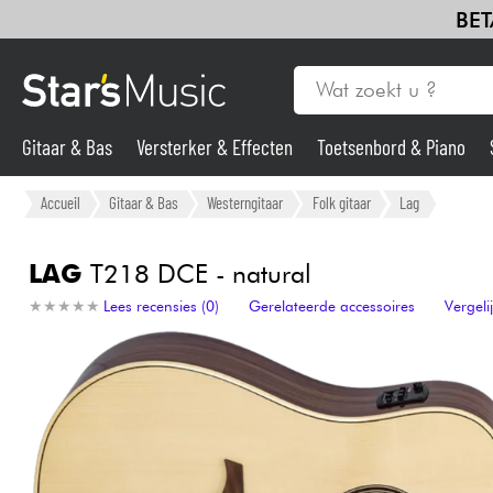
BET
Gitaar & Bas
Versterker & Effecten
Toetsenbord & Piano
Gitaar & Bas
Accueil
Gitaar & Bas
Westerngitaar
Folk gitaar
Lag
Synths & samplers
LAG
T218 DCE - natural
★
★
★
★
★
★
★
★
★
★
Lees recensies (0)
Gerelateerde accessoires
Vergel
Microfoon
Licht
Viool & Quatuor