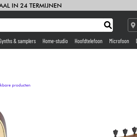
AAL IN 24 TERMIJNEN
Synths & samplers
Home-studio
Hoofdtelefoon
Microfoon
Versterker & Effecten
Home-studio
ijkbare producten
DJ
Drums & percussie
Kinderen