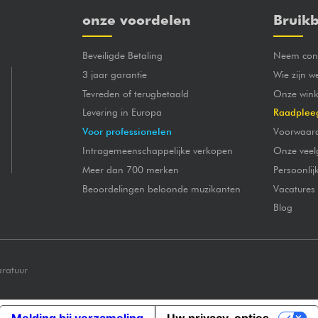
onze voordelen
Bruikb
Beveiligde Betaling
Neem cont
3 jaar garantie
Wie zijn w
Tevreden of terugbetaald
Onze wink
Levering in Europa
Raadplee
Voor professionelen
Voorwaar
Intragemeenschappelijke verkopen
Onze veel
Meer dan 700 merken
Persoonli
Beoordelingen beloonde muzikanten
Vacatures
Blog
aratuur
Melding bij verzameling
Uw privacy-opties