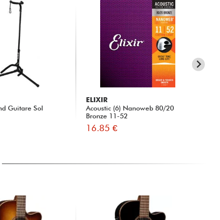
ELIXIR
X-
nd Guitare Sol
Acoustic (6) Nanoweb 80/20
xg
Bronze 11-52
GU
16.85 €
45