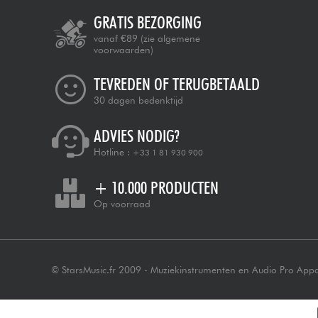
GRATIS BEZORGING
vanaf €89
(zie algemene
voorwaarden)
TEVREDEN OF TERUGBETAALD
30 dagen bedenktijd
ADVIES NODIG?
Hotline :
+33 1 81 930 900
+ 10.000 PRODUCTEN
Op voorraad
© StarsMusic.fr 2009 - Muziekinstrumenten en Audio Pro App