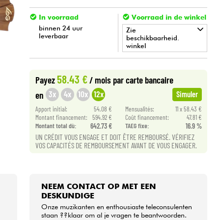
In voorraad
Voorraad in de winkel
binnen 24 uur
Zie
leverbaar
beschikbaarheid.
winkel
•
Star
'
S
Music
BORDEAUX
58.43 €
Payez
/ mois
par carte bancaire
•
Star
'
S
Music
BRUXELLES
3x
4x
10x
12x
en
Simuler
•
Apport initial:
54.08 €
Mensualités:
11 x 58.43 €
Star
'
S
Music
LILLE
Montant financement:
594.92 €
Coût financement:
47.81 €
Montant total dù:
642.73 €
TAEG fixe:
16.9 %
•
Star
'
S
Music
LYON
UN CRÉDIT VOUS ENGAGE ET DOIT ÊTRE REMBOURSÉ. VÉRIFIEZ
VOS CAPACITÉS DE REMBOURSEMENT AVANT DE VOUS ENGAGER.
•
Star
'
S
Music
PARIS
NEEM CONTACT OP MET EEN
DESKUNDIGE
Onze muzikanten en enthousiaste teleconsulenten
staan ??klaar om al je vragen te beantwoorden.