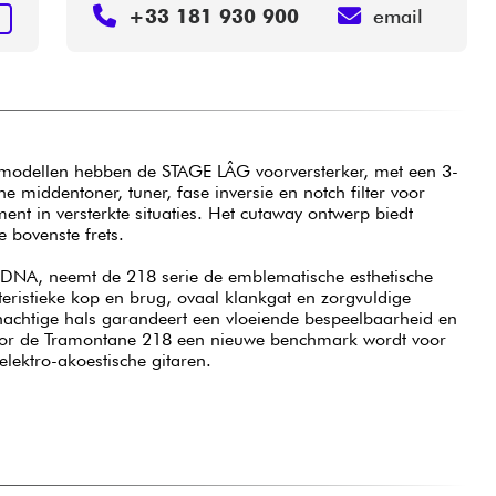
+33 181 930 900
email
N
dellen hebben de STAGE LÂG voorversterker, met een 3-
 middentoner, tuner, fase inversie en notch filter voor
nt in versterkte situaties. Het cutaway ontwerp biedt
 bovenste frets.
DNA, neemt de 218 serie de emblematische esthetische
eristieke kop en brug, ovaal klankgat en zorgvuldige
nachtige hals garandeert een vloeiende bespeelbaarheid en
oor de Tramontane 218 een nieuwe benchmark wordt voor
lektro-akoestische gitaren.