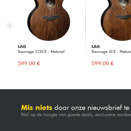
LAG
LAG
Sauvage J12CE - Naturel
Sauvage JCE - Natur
599.00 €
599.00 €
Mis niets
door onze nieuwsbrief t
Blijf op de hoogte van goede deals, exclusieve aanbi