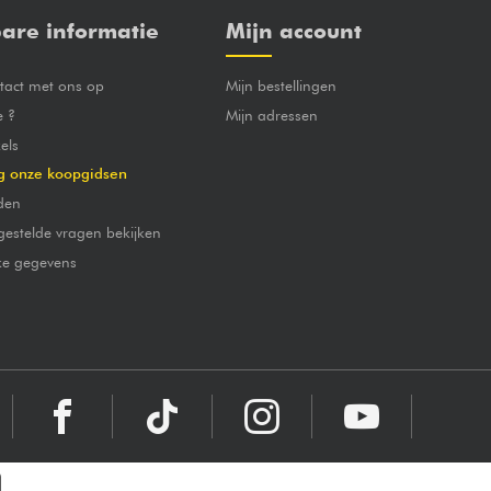
are informatie
Mijn account
act met ons op
Mijn bestellingen
e ?
Mijn adressen
els
g onze koopgidsen
den
gestelde vragen bekijken
jke gegevens