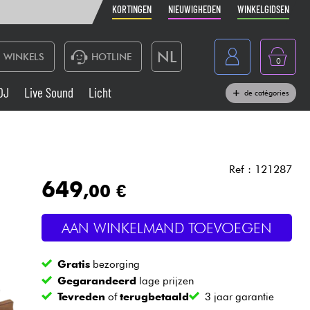
KORTINGEN
NIEUWIGHEDEN
WINKELGIDSEN
NL
WINKELS
HOTLINE
0
France
DJ
Live Sound
Licht
de catégories
Belgique
Toetsenbord & Piano
België
Hoofdtelefoon
España
Ref : 121287
649
,00 €
Deutschland
Live Sound
English
AAN WINKELMAND TOEVOEGEN
Blaasinstrument
Gratis
bezorging
Kabels & toebehoren
Gegarandeerd
lage prijzen
Tevreden
of
terugbetaald
3 jaar garantie