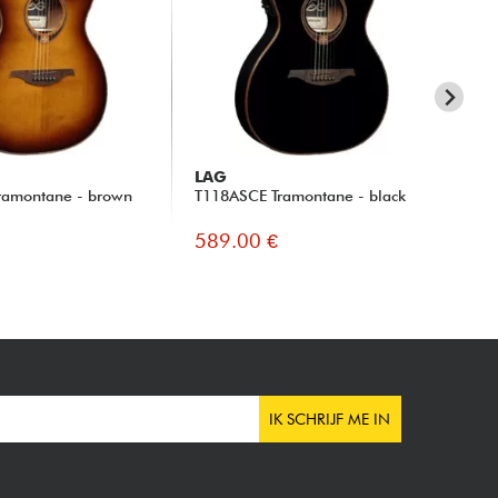
LAG
LA
ramontane - brown
T118ASCE Tramontane - black
Tr
589.00 €
58
IK SCHRIJF ME IN