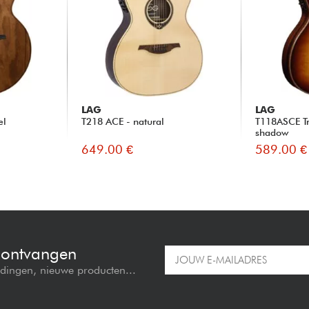
LAG
LAG
el
T218 ACE - natural
T118ASCE T
shadow
649.00 €
589.00 €
e ontvangen
edingen, nieuwe producten...