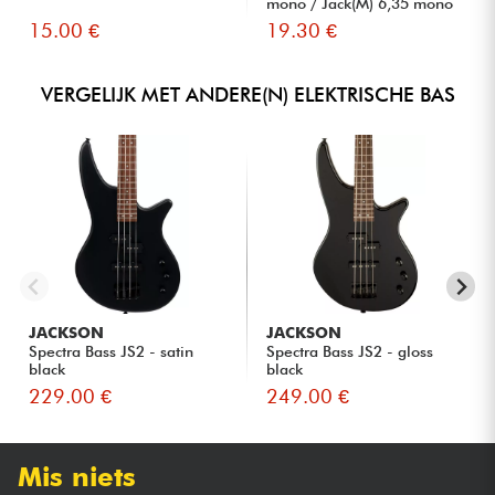
mono / Jack(M) 6,35 mono
S...
15.00 €
19.30 €
VERGELIJK MET ANDERE(N) ELEKTRISCHE BAS
JACKSON
JACKSON
Spectra Bass JS2 - satin
Spectra Bass JS2 - gloss
black
black
229.00 €
249.00 €
Mis niets