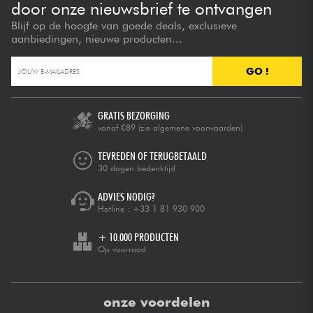
door onze nieuwsbrief te ontvangen
Blijf op de hoogte van goede deals, exclusieve
aanbiedingen, nieuwe producten...
GO !
GRATIS BEZORGING
vanaf €89
(zie algemene voorwaarden)
TEVREDEN OF TERUGBETAALD
30 dagen bedenktijd
ADVIES NODIG?
Hotline :
+33 1 81 930 900
+ 10.000 PRODUCTEN
Op voorraad
onze voordelen