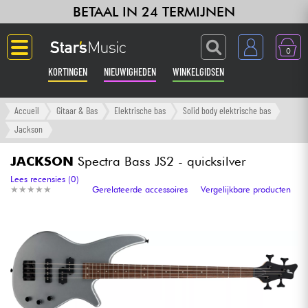
BETAAL IN 24 TERMIJNEN
0
KORTINGEN
NIEUWIGHEDEN
WINKELGIDSEN
Langue
Accueil
Gitaar & Bas
Elektrische bas
Solid body elektrische bas
Jackson
Gitaar & Bas
JACKSON
Spectra Bass JS2 - quicksilver
Versterker & Effecten
Lees recensies (0)
★
★
★
★
★
★
★
★
★
★
Gerelateerde accessoires
Vergelijkbare producten
Toetsenbord & Piano
Synths & samplers
Home-studio