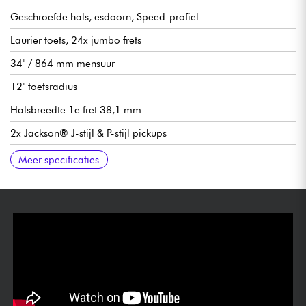
Geschroefde hals, esdoorn, Speed-profiel
Laurier toets, 24x jumbo frets
34" / 864 mm mensuur
12" toetsradius
Halsbreedte 1e fret 38,1 mm
2x Jackson® J-stijl & P-stijl pickups
Volume (Push/Pull voor actief/passief)
Pickup balans
Bass Boost (alleen actieve modus)
Jackson® Hardtail brug
Jackson® Verzegelde Die-Cast stemmechanieken
Optionele Jackson® Hardshell Gigbag (p/n 2994722100)
Meer specificaties