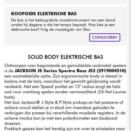
KOOPGIDS ELEKTRISCHE BAS
De bas is het belangrijkste muziekinstrument van een band
omdat hij degene is die het tempo bepaalt. Hoe kies je een
elektrische bas? Volg de muziekgids van Star.
CONSULTEREN
SOLID BODY ELEKTRISCHE BAS
Ontworpen voor beginnende en gemiddelde rockmetal spelers
is de
JACKSON JS Series Spectra Bass JS2 (2919004510)
een aantrekkelijke optie. Zijn ergonomische body is ideaal in
balans met de hals, waardoor het gewicht gelijkmatig wordt
verdeeld. Met een 'Speed' profiel en 12" radius zorgt de hals
ook voor urenlang spelen zonder vermoeidheid (24-fret Laurier
toets).
Het duo Jackson® J-Style & P-Style pickups en het passieve of
actieve circuit stellen je in staat om meerdere geluiden te
verkrijgen die passen bij verschillende muzikale registers. In de
actieve modus kun je met een potentiometer een basboost
doseren.
Praktisch gezien kan het handig zijn om over te schakelen naar