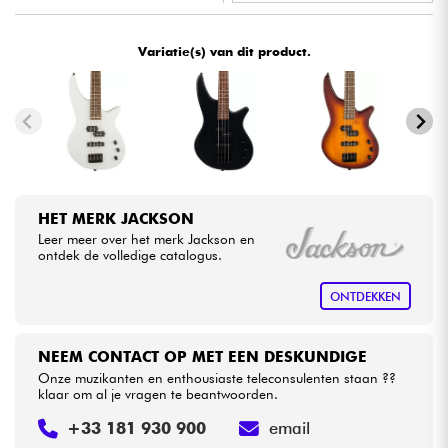
•
Star
'
S
Music
LILLE
Kabels & toebehoren
Variatie(s) van dit product.
HiFi
Sets
Bekijk onze merken
HET MERK JACKSON
Leer meer over het merk Jackson en
ontdek de volledige catalogus.
ONTDEKKEN
NEEM CONTACT OP MET EEN DESKUNDIGE
Onze muzikanten en enthousiaste teleconsulenten staan ??
klaar om al je vragen te beantwoorden.
+33 181 930 900
email