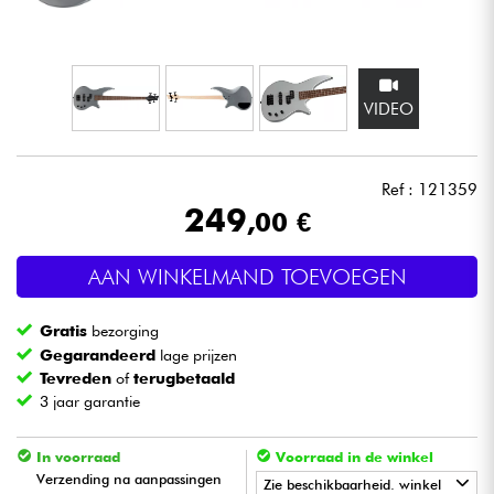
Hoofdtelefoon
Microfoon
VIDEO
DJ
Ref : 121359
Live Sound
249
,00 €
Licht
AAN WINKELMAND TOEVOEGEN
Drums & percussie
Gratis
bezorging
Gegarandeerd
lage prijzen
Blaasinstrument
Tevreden
of
terugbetaald
3 jaar garantie
Viool & Quatuor
In voorraad
Voorraad in de winkel
Verzending na aanpassingen
Zie beschikbaarheid. winkel
Kinderen