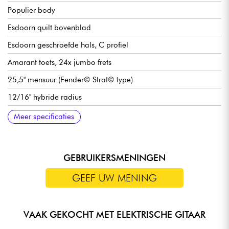
Populier body
Esdoorn quilt bovenblad
Esdoorn geschroefde hals, C profiel
Amarant toets, 24x jumbo frets
25,5" mensuur (Fender© Strat© type)
12/16" hybride radius
Halsbreedte 1e fret 42,86 mm
Jackson High-Output humbucker-elementen met dubbele
Volume
Toon
3x positie pickupschakelaar
Jackson2-Point Fulcrum brug / traditioneel vibrato
Jackson gesloten oliebad mechanieken
Hoogglans body afwerking
Satijnen hals
Meer specificaties
spoel
GEBRUIKERSMENINGEN
GEEF UW MENING
VAAK GEKOCHT MET ELEKTRISCHE GITAAR