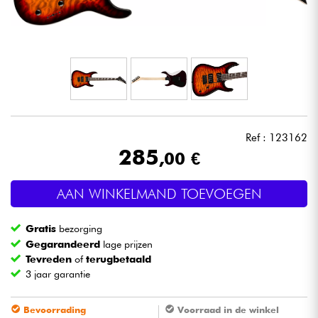
Hoofdtelefoon
Microfoon
DJ
Live Sound
Ref : 123162
285
,00 €
Licht
AAN WINKELMAND TOEVOEGEN
Drums & percussie
Gratis
bezorging
Blaasinstrument
Gegarandeerd
lage prijzen
Tevreden
of
terugbetaald
3 jaar garantie
Viool & Quatuor
Bevoorrading
Voorraad in de winkel
Kinderen