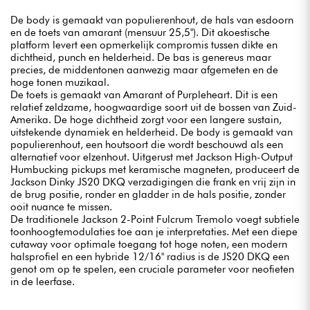
De body is gemaakt van populierenhout, de hals van esdoorn
en de toets van amarant (mensuur 25,5"). Dit akoestische
platform levert een opmerkelijk compromis tussen dikte en
dichtheid, punch en helderheid. De bas is genereus maar
precies, de middentonen aanwezig maar afgemeten en de
hoge tonen muzikaal.
De toets is gemaakt van Amarant of Purpleheart. Dit is een
relatief zeldzame, hoogwaardige soort uit de bossen van Zuid-
Amerika. De hoge dichtheid zorgt voor een langere sustain,
uitstekende dynamiek en helderheid. De body is gemaakt van
populierenhout, een houtsoort die wordt beschouwd als een
alternatief voor elzenhout. Uitgerust met Jackson High-Output
Humbucking pickups met keramische magneten, produceert de
Jackson Dinky JS20 DKQ verzadigingen die frank en vrij zijn in
de brug positie, ronder en gladder in de hals positie, zonder
ooit nuance te missen.
De traditionele Jackson 2-Point Fulcrum Tremolo voegt subtiele
toonhoogtemodulaties toe aan je interpretaties. Met een diepe
cutaway voor optimale toegang tot hoge noten, een modern
halsprofiel en een hybride 12/16" radius is de JS20 DKQ een
genot om op te spelen, een cruciale parameter voor neofieten
in de leerfase.