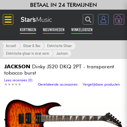
BETAAL IN 24 TERMIJNEN
0
KORTINGEN
NIEUWIGHEDEN
WINKELGIDSEN
Langue
Accueil
Gitaar & Bas
Elektrische Gitaar
Elektrische gitaar in strat vorm
Jackson
Gitaar & Bas
JACKSON
Dinky JS20 DKQ 2PT - transparent
tobacco burst
Versterker & Effecten
Lees recensies (0)
★
★
★
★
★
★
★
★
★
★
Gerelateerde accessoires
Vergelijkbare producten
Toetsenbord & Piano
Synths & samplers
Home-studio