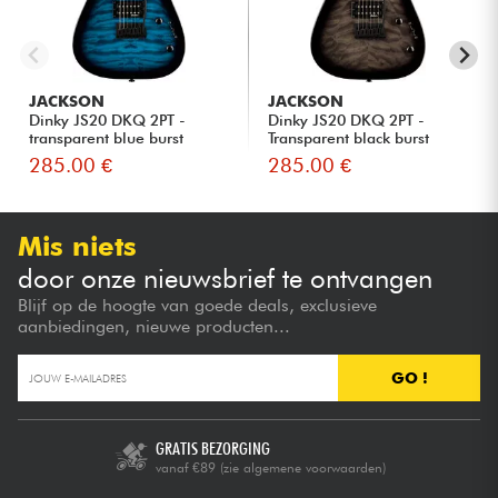
JACKSON
JACKSON
Dinky JS20 DKQ 2PT -
Dinky JS20 DKQ 2PT -
transparent blue burst
Transparent black burst
285.00 €
285.00 €
Mis niets
door onze nieuwsbrief te ontvangen
Blijf op de hoogte van goede deals, exclusieve
aanbiedingen, nieuwe producten...
GO !
GRATIS BEZORGING
vanaf €89
(zie algemene voorwaarden)