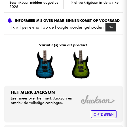
Beschikbaar midden augustus
Niet verkrijgbaar in de winkel
2026
Kabels & toebehoren
INFORMEER MIJ OVER HAAR BINNENKOMST OP VOORRAAD
Ik wil per e-mail op de hoogte worden gehouden
Go
HiFi
Sets
Variatie(s) van dit product.
Bekijk onze merken
HET MERK JACKSON
Leer meer over het merk Jackson en
ontdek de volledige catalogus.
ONTDEKKEN