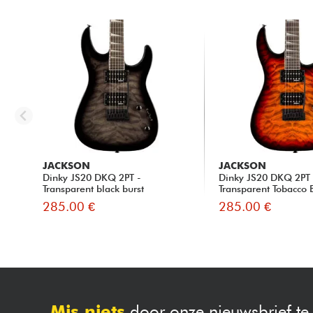
JACKSON
JACKSON
Dinky JS20 DKQ 2PT -
Dinky JS20 DKQ 2PT 
Transparent black burst
Transparent Tobacco 
285.00 €
285.00 €
Mis niets
door onze nieuwsbrief t