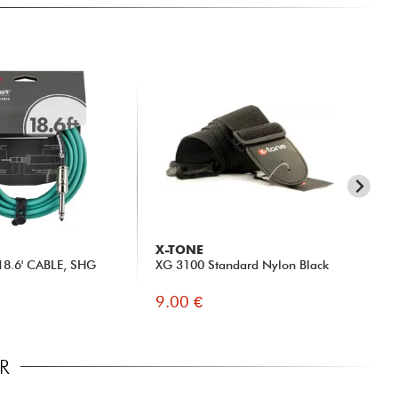
X-TONE
X-
.6' CABLE, SHG
XG 3100 Standard Nylon Black
Ca
9.00 €
14
R