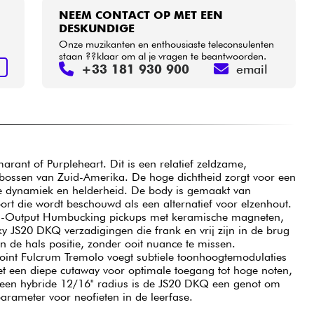
NEEM CONTACT OP MET EEN
DESKUNDIGE
Onze muzikanten en enthousiaste teleconsulenten
staan ??klaar om al je vragen te beantwoorden.
+33 181 930 900
email
N
rant of Purpleheart. Dit is een relatief zeldzame,
 bossen van Zuid-Amerika. De hoge dichtheid zorgt voor een
de dynamiek en helderheid. De body is gemaakt van
ort die wordt beschouwd als een alternatief voor elzenhout.
gh-Output Humbucking pickups met keramische magneten,
y JS20 DKQ verzadigingen die frank en vrij zijn in de brug
in de hals positie, zonder ooit nuance te missen.
Point Fulcrum Tremolo voegt subtiele toonhoogtemodulaties
Met een diepe cutaway voor optimale toegang tot hoge noten,
 een hybride 12/16" radius is de JS20 DKQ een genot om
parameter voor neofieten in de leerfase.