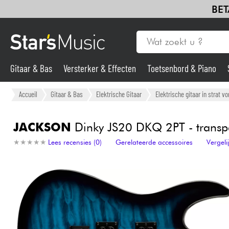
BET
Gitaar & Bas
Versterker & Effecten
Toetsenbord & Piano
Gitaar & Bas
Accueil
Gitaar & Bas
Elektrische Gitaar
Elektrische gitaar in strat v
Synths & samplers
JACKSON
Dinky JS20 DKQ 2PT - transpa
★
★
★
★
★
★
★
★
★
★
Lees recensies (0)
Gerelateerde accessoires
Vergel
Microfoon
Licht
Viool & Quatuor