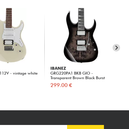
IBANEZ
IB
C112V - vintage white
GRG220PA1 BKB GIO -
Sta
Transparent Brown Black Burst
Bl
299.00 €
29