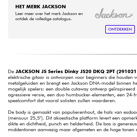
HET MERK JACKSON
Leer meer over het merk Jackson en
ontdek de volledige catalogus.
ONTDEKKEN
De
JACKSON JS Series Dinky JS20 DKQ 2PT (291021
elektrische gitaar is ontworpen voor beginners die houden 
metalgeluiden en brengt een Jackson DNA-model binnen het
mogelijk spelers: een double cutaway ontwerp geïnspireerd 
agressieve versie, een duo humbucker-elementen, een 24-fr
speelcomfort dat vooral solisten zullen waarderen.
De body is gemaakt van populierenhout, de hals van esdoo
(mensuur 25,5"). Dit akoestische platform levert een opmer
dikte en dichtheid, punch en helderheid. De bas is genereu
middentonen aanwezig maar afgemeten en de hoge tonen 