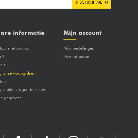
IK SCHRIJF ME IN
are informatie
Mijn account
act met ons op
Mijn bestellingen
e ?
Mijn adressen
els
g onze koopgidsen
den
gestelde vragen bekijken
jke gegevens