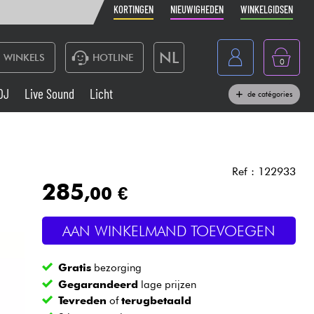
KORTINGEN
NIEUWIGHEDEN
WINKELGIDSEN
NL
WINKELS
HOTLINE
0
France
DJ
Live Sound
Licht
de catégories
Belgique
Toetsenbord & Piano
België
Hoofdtelefoon
España
Ref : 122933
285
,00 €
Deutschland
Live Sound
English
AAN WINKELMAND TOEVOEGEN
Blaasinstrument
Gratis
bezorging
Kabels & toebehoren
Gegarandeerd
lage prijzen
Tevreden
of
terugbetaald