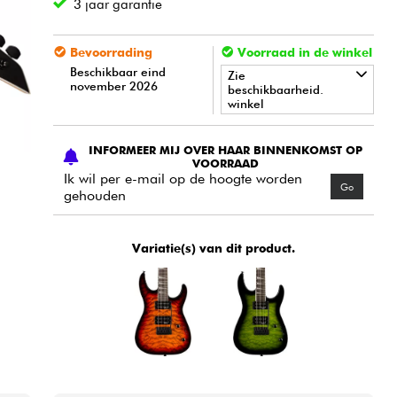
3 jaar garantie
Bevoorrading
Voorraad in de winkel
Beschikbaar eind
Zie
november 2026
beschikbaarheid.
winkel
•
Star
'
S
Music
BRUGES
INFORMEER MIJ OVER HAAR BINNENKOMST OP
VOORRAAD
Ik wil per e-mail op de hoogte worden
Go
gehouden
Variatie(s) van dit product.