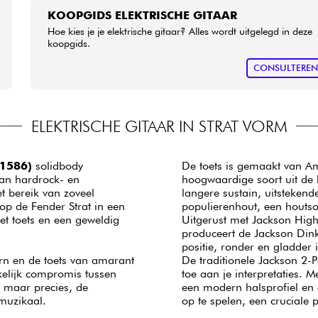
KOOPGIDS ELEKTRISCHE GITAAR
Hoe kies je je elektrische gitaar? Alles wordt uitgelegd in deze
koopgids.
CONSULTERE
ELEKTRISCHE GITAAR IN STRAT VORM
1586)
solidbody
De toets is gemaakt van Ama
van hardrock- en
hoogwaardige soort uit de
 bereik van zoveel
langere sustain, uitsteken
op de Fender Strat in een
populierenhout, een houtso
et toets en een geweldig
Uitgerust met Jackson Hi
produceert de Jackson Dink
positie, ronder en gladder 
rn en de toets van amarant
De traditionele Jackson 2-
kelijk compromis tussen
toe aan je interpretaties. 
s maar precies, de
een modern halsprofiel en
muzikaal.
op te spelen, een cruciale 