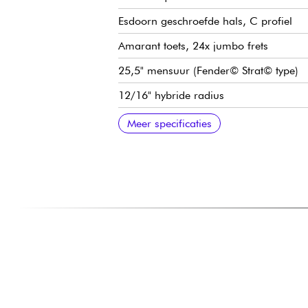
Esdoorn geschroefde hals, C profiel
Amarant toets, 24x jumbo frets
25,5" mensuur (Fender© Strat© type)
12/16" hybride radius
Halsbreedte 1e fret 42,86 mm
Jackson High-Output humbucker-eleme
Volume
Toon
3x positie pickupschakelaar
Jackson2-Point Fulcrum brug / tradition
Jackson gesloten oliebad mechanieken
Hoogglans body afwerking
Satijnen hals
Meer specificaties