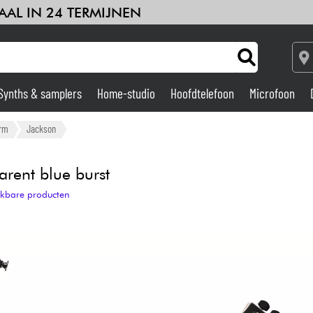
AAL IN 24 TERMIJNEN
Synths & samplers
Home-studio
Hoofdtelefoon
Microfoon
Versterker & Effecten
orm
Jackson
Home-studio
rent blue burst
ijkbare producten
DJ
Drums & percussie
Kinderen