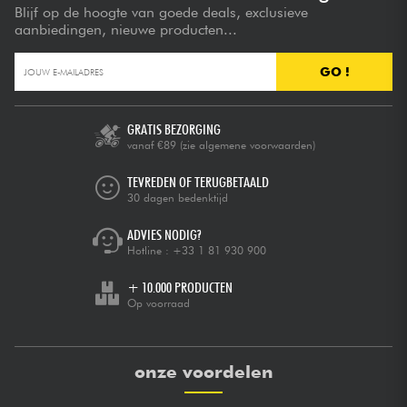
Blijf op de hoogte van goede deals, exclusieve
aanbiedingen, nieuwe producten...
GO !
GRATIS BEZORGING
vanaf €89
(zie algemene voorwaarden)
TEVREDEN OF TERUGBETAALD
30 dagen bedenktijd
ADVIES NODIG?
Hotline :
+33 1 81 930 900
+ 10.000 PRODUCTEN
Op voorraad
onze voordelen