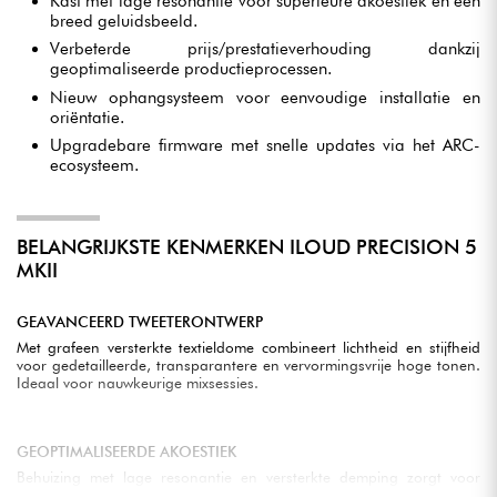
Kast met lage resonantie voor superieure akoestiek en een
breed geluidsbeeld.
Verbeterde prijs/prestatieverhouding dankzij
geoptimaliseerde productieprocessen.
Nieuw ophangsysteem voor eenvoudige installatie en
oriëntatie.
Upgradebare firmware met snelle updates via het ARC-
ecosysteem.
BELANGRIJKSTE KENMERKEN ILOUD PRECISION 5
MKII
GEAVANCEERD TWEETERONTWERP
Met grafeen versterkte textieldome combineert lichtheid en stijfheid
voor gedetailleerde, transparantere en vervormingsvrije hoge tonen.
Ideaal voor nauwkeurige mixsessies.
GEOPTIMALISEERDE AKOESTIEK
Behuizing met lage resonantie en versterkte demping zorgt voor
helderheid, zuivere transiënten en een breder geluidsbeeld, perfect