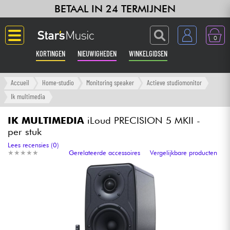
BETAAL IN 24 TERMIJNEN
0
KORTINGEN
NIEUWIGHEDEN
WINKELGIDSEN
Langue
Accueil
Home-studio
Monitoring speaker
Actieve studiomonitor
Ik multimedia
Gitaar & Bas
IK MULTIMEDIA
iLoud PRECISION 5 MKII -
per stuk
Versterker & Effecten
Lees recensies (0)
★
★
★
★
★
★
★
★
★
★
Gerelateerde accessoires
Vergelijkbare producten
Toetsenbord & Piano
Synths & samplers
Home-studio