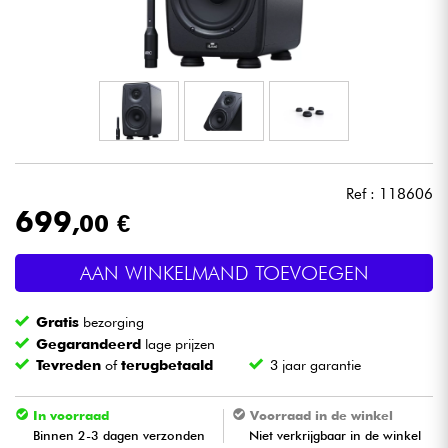
Hoofdtelefoon
Microfoon
DJ
Live Sound
Ref : 118606
699
,00 €
Licht
AAN WINKELMAND TOEVOEGEN
Drums & percussie
Gratis
bezorging
Blaasinstrument
Gegarandeerd
lage prijzen
Tevreden
of
terugbetaald
3 jaar garantie
Viool & Quatuor
In voorraad
Voorraad in de winkel
Binnen 2-3 dagen verzonden
Niet verkrijgbaar in de winkel
Kinderen