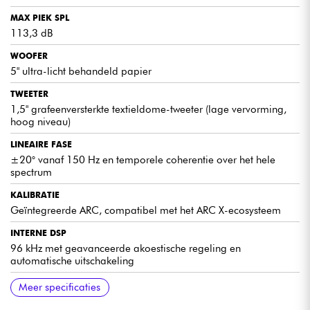
MAX PIEK SPL
AUTOMATISCHE AKOESTISCHE CORRECTIE
113,3 dB
Dankzij ARC past de luidspreker zich aan elke ruimte aan en levert
optimale weergave zonder complexe aanpassingen, voor een
WOOFER
soepele en betrouwbare professionele workflow.
5" ultra-licht behandeld papier
TWEETER
1,5" grafeenversterkte textieldome-tweeter (lage vervorming,
hoog niveau)
DESKUNDIGE MENINGEN
LINEAIRE FASE
Een nauwkeurige, transparante luidspreker ontworpen
±20° vanaf 150 Hz en temporele coherentie over het hele
voor meeslepende mix- en masteringprojecten.
spectrum
Uitstekende integratie in een professionele studio dankzij
KALIBRATIE
het ARC ecosysteem en de nieuwe upgradebare firmware.
Geïntegreerde ARC, compatibel met het ARC X-ecosysteem
INTERNE DSP
96 kHz met geavanceerde akoestische regeling en
automatische uitschakeling
AFMETINGEN (H × B × D)
MEEGELEVERDE ACCESSOIRES
COMPATIBILITEIT
HARDWARE AFSTANDSBEDIENING
Meer specificaties
30,5 cm × 17,7 cm × 24,8 cm
iLoud isolatie Pods
iLoud Precision-montagebeugel
Optioneel verkrijgbaar