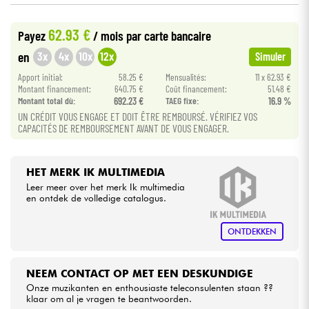
62.93 €
Kabels & toebehoren
Payez
/ mois
par carte bancaire
3x
4x
10x
12x
en
Simuler
HiFi
Apport initial:
58.25 €
Mensualités:
11 x 62.93 €
Montant financement:
640.75 €
Coût financement:
51.48 €
Montant total dù:
692.23 €
TAEG fixe:
16.9 %
Sets
UN CRÉDIT VOUS ENGAGE ET DOIT ÊTRE REMBOURSÉ. VÉRIFIEZ VOS
CAPACITÉS DE REMBOURSEMENT AVANT DE VOUS ENGAGER.
Bekijk onze merken
HET MERK IK MULTIMEDIA
Leer meer over het merk Ik multimedia
en ontdek de volledige catalogus.
ONTDEKKEN
NEEM CONTACT OP MET EEN DESKUNDIGE
Onze muzikanten en enthousiaste teleconsulenten staan ??
klaar om al je vragen te beantwoorden.