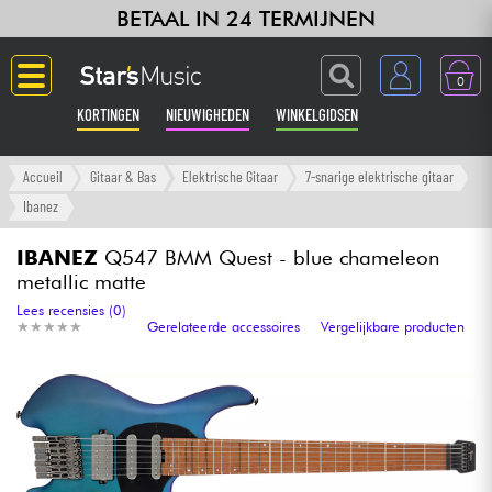
BETAAL IN 24 TERMIJNEN
0
KORTINGEN
NIEUWIGHEDEN
WINKELGIDSEN
Langue
Accueil
Gitaar & Bas
Elektrische Gitaar
7-snarige elektrische gitaar
Ibanez
Gitaar & Bas
IBANEZ
Q547 BMM Quest - blue chameleon
metallic matte
Versterker & Effecten
Lees recensies (0)
★
★
★
★
★
★
★
★
★
★
Gerelateerde accessoires
Vergelijkbare producten
Toetsenbord & Piano
Synths & samplers
Home-studio