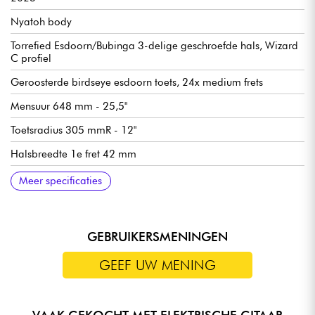
Nyatoh body
Torrefied Esdoorn/Bubinga 3-delige geschroefde hals, Wizard
C profiel
Geroosterde birdseye esdoorn toets, 24x medium frets
Mensuur 648 mm - 25,5"
Toetsradius 305 mmR - 12"
Halsbreedte 1e fret 42 mm
Halsbreedte laatste fret 57 mm
Halsdikte 1e fret 21 mm
Halsdikte 12e fret 22 mm
Ibanez Q58/R1 HSS pickups (passief, keramische magneten)
Ibanez Dyna-MIX9 schakelsysteem w/Alter schakelaar
Bedieningselementen: zie afbeeldingen
Ibanez Mono-Tune vaste brug
Ibanez gesloten oliebad mechanieken
Satijnen afwerking
Geleverd in Ibanez gigbag
Meer specificaties
GEBRUIKERSMENINGEN
GEEF UW MENING