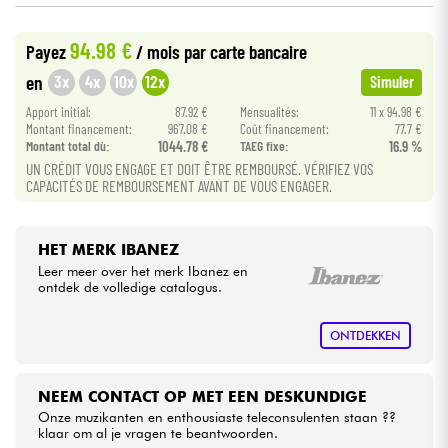
94.98 €
Kabels & toebehoren
Payez
/ mois
par carte bancaire
3x
4x
10x
12x
en
Simuler
HiFi
Apport initial:
87.92 €
Mensualités:
11 x 94.98 €
Montant financement:
967.08 €
Coût financement:
77.7 €
Montant total dù:
1044.78 €
TAEG fixe:
16.9 %
Sets
UN CRÉDIT VOUS ENGAGE ET DOIT ÊTRE REMBOURSÉ. VÉRIFIEZ VOS
CAPACITÉS DE REMBOURSEMENT AVANT DE VOUS ENGAGER.
Bekijk onze merken
HET MERK IBANEZ
Leer meer over het merk Ibanez en
ontdek de volledige catalogus.
ONTDEKKEN
NEEM CONTACT OP MET EEN DESKUNDIGE
Onze muzikanten en enthousiaste teleconsulenten staan ??
klaar om al je vragen te beantwoorden.