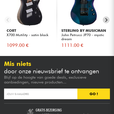
CORT
STERLING BY MUSICMAN
X700 Mutility - satin black
John Petrucci JP70 - mystic
dream
1099.00 €
1111.00 €
Mis niets
door onze nieuwsbrief te ontvangen
Blijf op de hoogte van goede deals, exclusieve
aanbiedingen, nieuwe producten...
GO !
GRATIS BEZORGING