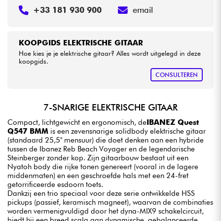
+33 181 930 900
email
KOOPGIDS ELEKTRISCHE GITAAR
Hoe kies je je elektrische gitaar? Alles wordt uitgelegd in deze
koopgids.
CONSULTEREN
7-SNARIGE ELEKTRISCHE GITAAR
Compact, lichtgewicht en ergonomisch, de
IBANEZ Quest
Q547 BMM
is een zevensnarige solidbody elektrische gitaar
(standaard 25,5" mensuur) die doet denken aan een hybride
tussen de Ibanez Reb Beach Voyager en de legendarische
Steinberger zonder kop. Zijn gitaarbouw bestaat uit een
Nyatoh body die rijke tonen genereert (vooral in de lagere
middenmaten) en een geschroefde hals met een 24-fret
getorrificeerde esdoorn toets.
Dankzij een trio speciaal voor deze serie ontwikkelde HSS
pickups (passief, keramisch magneet), waarvan de combinaties
worden vermenigvuldigd door het dyna-MIX9 schakelcircuit,
biedt hij een breed scala aan dynamische, gebalanceerde