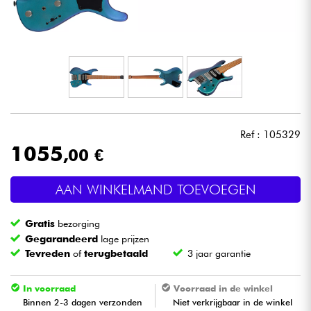
Hoofdtelefoon
Microfoon
DJ
Live Sound
Ref : 105329
1055
,00 €
Licht
AAN WINKELMAND TOEVOEGEN
Drums & percussie
Gratis
bezorging
Blaasinstrument
Gegarandeerd
lage prijzen
Tevreden
of
terugbetaald
3 jaar garantie
Viool & Quatuor
In voorraad
Voorraad in de winkel
Binnen 2-3 dagen verzonden
Niet verkrijgbaar in de winkel
Kinderen