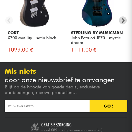
CORT
STERLING BY MUSICMAN
X700 Mutility - satin black
John Petrucci JP70 - mystic
dream
1099.00 €
1111.00 €
Mis niets
door onze nieuwsbrief te ontvangen
Blijf op de hoogte van goede deals, exclusieve
aanbiedingen, nieuwe producten...
GO !
GRATIS BEZORGING
vanaf €89
(zie algemene voorwaarden)