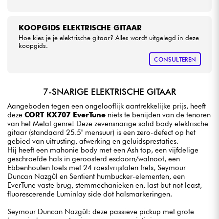
KOOPGIDS ELEKTRISCHE GITAAR
Hoe kies je je elektrische gitaar? Alles wordt uitgelegd in deze
koopgids.
CONSULTEREN
7-SNARIGE ELEKTRISCHE GITAAR
Aangeboden tegen een ongelooflijk aantrekkelijke prijs, heeft
deze
CORT KX707 EverTune
niets te benijden van de tenoren
van het Metal genre! Deze zevensnarige solid body elektrische
gitaar (standaard 25.5" mensuur) is een zero-defect op het
gebied van uitrusting, afwerking en geluidsprestaties.
Hij heeft een mahonie body met een Ash top, een vijfdelige
geschroefde hals in geroosterd esdoorn/walnoot, een
Ebbenhouten toets met 24 roestvrijstalen frets, Seymour
Duncan Nazgûl en Sentient humbucker-elementen, een
EverTune vaste brug, stemmechanieken en, last but not least,
fluorescerende Luminlay side dot halsmarkeringen.
Seymour Duncan Nazgûl: deze passieve pickup met grote