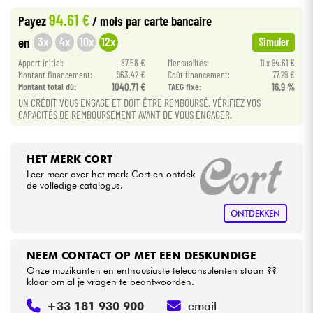
94.61 €
Payez
/ mois
par carte bancaire
Kabels & toebehoren
3x
4x
10x
12x
en
Simuler
Apport initial:
87.58 €
Mensualités:
11 x 94.61 €
HiFi
Montant financement:
963.42 €
Coût financement:
77.29 €
Montant total dù:
1040.71 €
TAEG fixe:
16.9 %
UN CRÉDIT VOUS ENGAGE ET DOIT ÊTRE REMBOURSÉ. VÉRIFIEZ VOS
Sets
CAPACITÉS DE REMBOURSEMENT AVANT DE VOUS ENGAGER.
Bekijk onze merken
HET MERK CORT
Leer meer over het merk Cort en ontdek
de volledige catalogus.
ONTDEKKEN
NEEM CONTACT OP MET EEN DESKUNDIGE
Onze muzikanten en enthousiaste teleconsulenten staan ??
klaar om al je vragen te beantwoorden.
+33 181 930 900
email