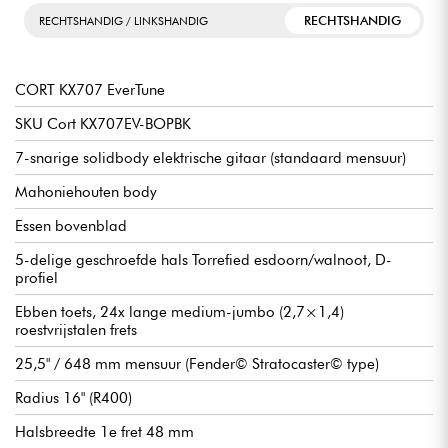
RECHTSHANDIG
RECHTSHANDIG / LINKSHANDIG
CORT KX707 EverTune
SKU Cort KX707EV-BOPBK
7-snarige solidbody elektrische gitaar (standaard mensuur)
Mahoniehouten body
Essen bovenblad
5-delige geschroefde hals Torrefied esdoorn/walnoot, D-
profiel
Ebben toets, 24x lange medium-jumbo (2,7×1,4)
roestvrijstalen frets
25,5" / 648 mm mensuur (Fender© Stratocaster© type)
Radius 16" (R400)
Halsbreedte 1e fret 48 mm