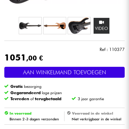
Hoofdtelefoon
Microfoon
VIDEO
DJ
Ref : 110377
Live Sound
1051
,00 €
Licht
AAN WINKELMAND TOEVOEGEN
Drums & percussie
Gratis
bezorging
Gegarandeerd
lage prijzen
Blaasinstrument
Tevreden
of
terugbetaald
3 jaar garantie
Viool & Quatuor
In voorraad
Voorraad in de winkel
Binnen 2-3 dagen verzonden
Niet verkrijgbaar in de winkel
Kinderen