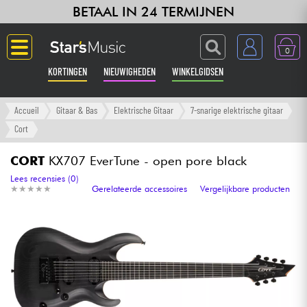
BETAAL IN 24 TERMIJNEN
0
KORTINGEN
NIEUWIGHEDEN
WINKELGIDSEN
Langue
Accueil
Gitaar & Bas
Elektrische Gitaar
7-snarige elektrische gitaar
Cort
Gitaar & Bas
CORT
KX707 EverTune - open pore black
Versterker & Effecten
Lees recensies (0)
★
★
★
★
★
★
★
★
★
★
Gerelateerde accessoires
Vergelijkbare producten
Toetsenbord & Piano
Synths & samplers
Home-studio